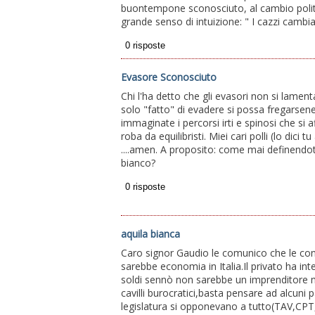
buontempone sconosciuto, al cambio polit
grande senso di intuizione: " I cazzi cambi
Evasore Sconosciuto
Chi l'ha detto che gli evasori non si lamentan
solo "fatto" di evadere si possa fregarsene d
immaginate i percorsi irti e spinosi che si a
roba da equilibristi. Miei cari polli (lo dici 
....amen. A proposito: come mai definendoti
bianco?
aquila bianca
Caro signor Gaudio le comunico che le conce
sarebbe economia in Italia.Il privato ha int
soldi sennò non sarebbe un imprenditore ma 
cavilli burocratici,basta pensare ad alcuni pa
legislatura si opponevano a tutto(TAV,CPT,c