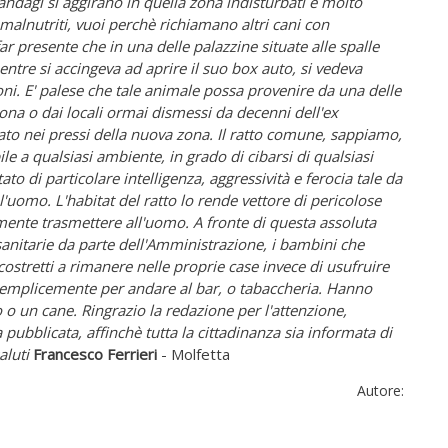
andagi si aggirano in quella zona indisturbati e molto
malnutriti, vuoi perchè richiamano altri cani con
far presente che in una delle palazzine situate alle spalle
ntre si accingeva ad aprire il suo box auto, si vedeva
ni. E' palese che tale animale possa provenire da una delle
zona o dai locali ormai dismessi da decenni dell'ex
uato nei pressi della nuova zona. Il ratto comune, sappiamo,
a qualsiasi ambiente, in grado di cibarsi di qualsiasi
o di particolare intelligenza, aggressività e ferocia tale da
'uomo. L'habitat del ratto lo rende vettore di pericolose
lmente trasmettere all'uomo. A fronte di questa assoluta
sanitarie da parte dell'Amministrazione, i bambini che
costretti a rimanere nelle proprie case invece di usufruire
 o semplicemente per andare al bar, o tabaccheria. Hanno
o un cane. Ringrazio la redazione per l'attenzione,
ubblicata, affinchè tutta la cittadinanza sia informata di
aluti
Francesco Ferrieri
- Molfetta
Autore: