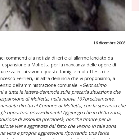
16 dicembre 2008
ei commenti alla notizia di ieri e all'allarme lanciato da
 di espansione a Molfetta per la mancanza delle opere di
icurezza in cui vivono queste famiglie molfettesi, ci è
ancesco Ferrieri, un'altra denuncia che vi proponiamo, a
ilenzio dell'amministrazione comunale. «
Gent.ssimo
mi a tutte le lettere-denuncia sulla precaria situazione che
i espansione di Molfetta, nella nuova 167precisamente,
omandata diretta al Comune di Molfetta, con la speranza che
 gli opportuni provvedimenti! Aggiungo che in detta zona,
dizione di assoluta precarietà, nonchè timore per la
azione viene aggravata dal fatto che vivono in tale zona
na vera e propria aggressione riportando una ferita