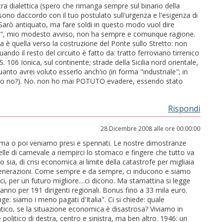
ra dialettica (spero che rimanga sempre sul binario della
sono daccordo con il tuo postulato sull'urgenza e l'esigenza di
?). Sarò antiquato, ma fare soldi in questo modo vuol dire
arty", mio modesto avviso, non ha sempre e comunque ragione.
a è quella verso la costruzione del Ponte sullo Stretto: non
ndo il resto del circuito è fatto da: tratto ferroviario tirrenico
. 106 Ionica, sul continente; strade della Sicilia nord orientale,
anto avrei voluto esserlo anch'io (in forma "industriale"; in
i, o no?). No. non ho mai POTUTO evadere, essendo stato
Rispondi
28 Dicembre 2008 alle ore 00:00:00
prima o poi veniamo presi e spennati. Le nostre dimostranze
lle di carnevale a riempirci lo stomaco e fingere che tutto va
ia, di crisi economica ai limite della catastrofe per migliaia
i generazioni. Come sempre e da sempre, ci inducono e siamo
ici, per un futuro migliore....ci dicono. Ma stamattina si legge
ne anno per 191 dirigenti regionali. Bonus fino a 33 mila euro.
e: siamo i meno pagati d'Italia". Ci si chiede: quale
tico, se la situazione economica è disastrosa? Viviamo in
politico di destra, centro e sinistra, ma ben altro. 1946: un