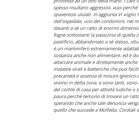
profonda ad un dito della mano. I cani r
spesso risultano aggressivi, vuoi perchè 
spaventosi ululati. In aggiunta Vi voglio 
dell'ospedale, uno dei condomini, nel me
davanti a sè un ratto di enormi dimensio
fogne sottostanti la palazzina di quella 
pastificio, abbandonato a sè stesso, sit
è un mammifero estremamente adattabile 
sostanza anche non alimentare, ed è dotat
attaccare animale e direttamente anche l
malattie virali e batteriche che può faci
precarietà e assenza di misure igienico-
vivono in detta zona, e sono tanti, sono 
del cortile di casa per attività ludiche
paura perchè temono di trovare un ratto 
sperando che anche tale denuncia venga p
quello che succede a Molfetta. Cordiali s