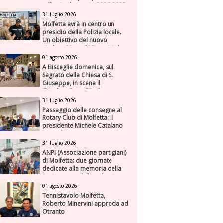
milioni nel triennio 2026-2028
31 luglio 2026
Molfetta avrà in centro un
presidio della Polizia locale.
Un obiettivo del nuovo
sindaco Manuel Minervini che
diviene realtà, con la speranza
01 agosto 2026
di maggiore efficienza e
A Bisceglie domenica, sul
presenza sul territorio
Sagrato della Chiesa di S.
Giuseppe, in scena il
“Rigoletto” con l’Orchestra
Sinfonica Federiciana
31 luglio 2026
Passaggio delle consegne al
Rotary Club di Molfetta: il
presidente Michele Catalano
succede a se stesso
31 luglio 2026
ANPI (Associazione partigiani)
di Molfetta: due giornate
dedicate alla memoria della
Resistenza e dell'antifascismo
01 agosto 2026
Tennistavolo Molfetta,
Roberto Minervini approda ad
Otranto