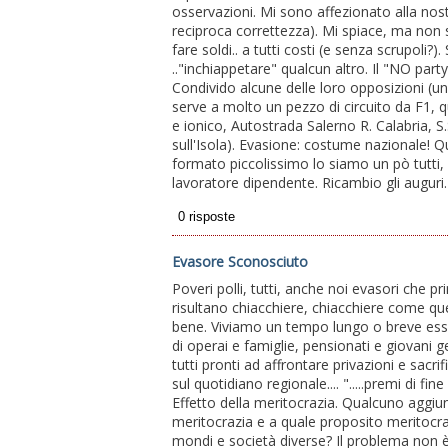
osservazioni. Mi sono affezionato alla nost
reciproca correttezza). Mi spiace, ma non 
fare soldi.. a tutti costi (e senza scrupoli
.."inchiappetare" qualcun altro. Il "NO p
Condivido alcune delle loro opposizioni (un
serve a molto un pezzo di circuito da F1, qua
e ionico, Autostrada Salerno R. Calabria, S.S
sull'Isola). Evasione: costume nazionale! Qu
formato piccolissimo lo siamo un pò tutt
lavoratore dipendente. Ricambio gli auguri.
Evasore Sconosciuto
Poveri polli, tutti, anche noi evasori che 
risultano chiacchiere, chiacchiere come que
bene. Viviamo un tempo lungo o breve esso s
di operai e famiglie, pensionati e giovan
tutti pronti ad affrontare privazioni e sacrif
sul quotidiano regionale.... ".....premi di fi
Effetto della meritocrazia. Qualcuno aggiung
meritocrazia e a quale proposito meritocra
mondi e società diverse? Il problema non è 