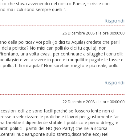
ico che stava avvenendo nel nostro Paese, scrisse con
ano ma i culi sono sempre quelli ".
Rispondi
26 Dicembre 2008 alle ore 00:00:00
o della politica? Voi polli (lo dici tu Aquila) credete che per il
ella politica? No miei cari polli (lo dici tu aquila), non
ffrontano, una volta evasi, per continuare a sfuggire i controlli:
tu aquila)siete voi a vivere in pace e tranquillità: pagate le tasse e
 pollo, ti firmi aquila? Non sarebbe meglio e più reale, pollo
Rispondi
22 Dicembre 2008 alle ore 00:00:00
ssioni edilizie sono facili perchè se fossero lente non ci
eresse a velocizzare le pratiche e i lavori per giustamente far
farebbe il dipendente statale.Il pubblico è pieno di leggi e
rtiti politici i partiti del NO (No Party) che nella scorsa
entrali nucleari,ponte sullo stretto,discariche ecc).Nel