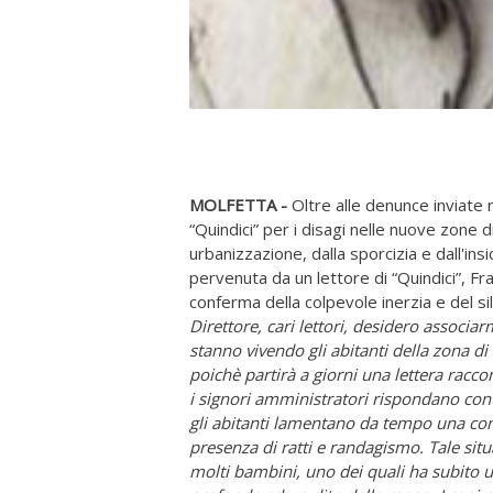
MOLFETTA -
Oltre alle denunce inviate n
“Quindici” per i disagi nelle nuove zone
urbanizzazione, dalla sporcizia e dall'ins
pervenuta da un lettore di “Quindici”, Fr
conferma della colpevole inerzia e del s
Direttore, cari lettori, desidero associar
stanno vivendo gli abitanti della zona d
poichè partirà a giorni una lettera racc
i signori amministratori rispondano con
gli abitanti lamentano da tempo una con
presenza di ratti e randagismo. Tale situ
molti bambini, uno dei quali ha subito u