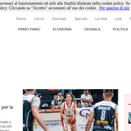
ecessari al funzionamento ed utili alle finalità illustrate nella cookie policy. Se
licy. Cliccando su "Accetto" acconsenti all’uso dei cookie.
Per saperne di più
Home
Cerca
Giornale
Speciali
La città
Link
PRIMO PIANO
ECONOMIA
CRONACA
POLITICA
 per la
iatti e
enza del
nferma