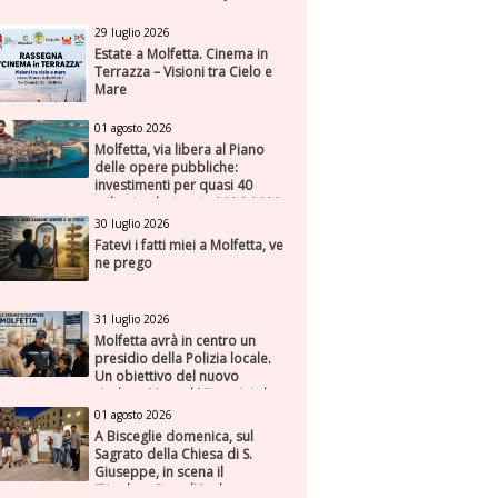
29 luglio 2026
Estate a Molfetta. Cinema in
Terrazza – Visioni tra Cielo e
Mare
01 agosto 2026
Molfetta, via libera al Piano
delle opere pubbliche:
investimenti per quasi 40
milioni nel triennio 2026-2028
30 luglio 2026
Fatevi i fatti miei a Molfetta, ve
ne prego
31 luglio 2026
Molfetta avrà in centro un
presidio della Polizia locale.
Un obiettivo del nuovo
sindaco Manuel Minervini che
diviene realtà, con la speranza
01 agosto 2026
di maggiore efficienza e
A Bisceglie domenica, sul
presenza sul territorio
Sagrato della Chiesa di S.
Giuseppe, in scena il
“Rigoletto” con l’Orchestra