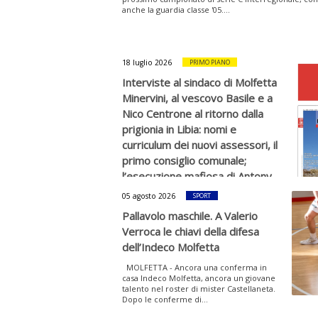
anche la guardia classe '05....
18 luglio 2026
PRIMO PIANO
Interviste al sindaco di Molfetta
Minervini, al vescovo Basile e a
Nico Centrone al ritorno dalla
prigionia in Libia: nomi e
curriculum dei nuovi assessori, il
primo consiglio comunale;
l’esecuzione mafiosa di Antony
La Forgia; in fiamme Lama
05 agosto 2026
SPORT
Martina, alcuni argomenti della
Pallavolo maschile. A Valerio
nuova rivista “Quindici” in edicola
Verroca le chiavi della difesa
MOLFETTA – E’ in edicola da questa
dell’Indeco Molfetta
mattina a Molfetta il nuovo numero della
rivista mensile "Quindici".Questi alcuni dei
MOLFETTA - Ancora una conferma in
principali...
casa Indeco Molfetta, ancora un giovane
talento nel roster di mister Castellaneta.
Dopo le conferme di...