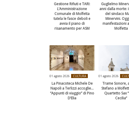
Gestione Rifiuti e TARI:
Guglielmo Minerv
L’Amministrazione
anni dalla morte: i
Comunale di Molfetta
del sindaco M
tutela le fasce deboli e
Minervini. Ogg
avvia il piano di
manifestazioni a
risanamento per ASM
Molfetta
01 agosto 2026
CULTURA
01 agosto 2026
CUL
La Pinacoteca Michele De
Trame Sonore, a
Napoli a Terlizzi accoglie…
Stefano a Molfett
“Appunti di viaggio” di Pino
Quartetto Sax 
D’Elia
Cecilia”