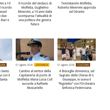
ini a 10
Il ricordo del sindaco di
Tennistavolo Molfetta,
l ricordo
Molfetta, Guglielmo
Roberto Minervini approda
anuel
Minervini, a 10 anni dalla
ad Otranto
i due
scomparsa: l'attualità di
 Bari e
una politica che genera
futuro
TURA
01 agosto 2026
CRONACA
01 agosto 2026
CULTURA
 Santo
Cambio al vertice della
A Bisceglie domenica, sul
a con il
Capitaneria di porto di
Sagrato della Chiesa di S.
“Santa
Molfetta: Maria Lucia Colì
Giuseppe, in scena il
succede a Raffaele
“Rigoletto” con l’Orchestra
Muscariello
Sinfonica Federiciana