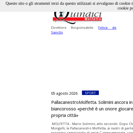
Questo sito o gli strumenti terzi da questo utilizzati si avvalgono di cookie n
cookie po
Direttore Responsabile:
Felice de
Sanctis
05 agosto 2026
SPORT
PallacanestroMolfetta. Solimini ancora in
biancorosso «perché è un onore giocare
propria città»
MOLFETTA - Mario Solimini, atto secondo. Dopo Chir
Mongelli, la Pallacanestro Molfetta, ai nastri di part
prossimo campionato di serie C interregionale, co