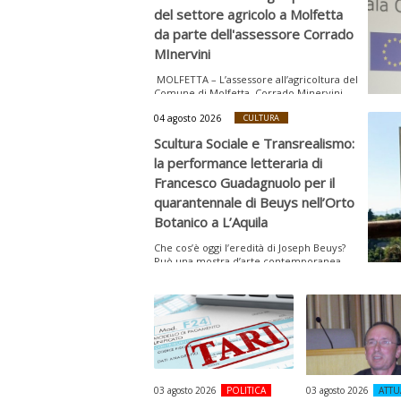
del settore agricolo a Molfetta
da parte dell'assessore Corrado
MInervini
MOLFETTA – L’assessore all’agricoltura del
Comune di Molfetta, Corrado Minervini,
ha inviato una lettera agli operatori del...
04 agosto 2026
CULTURA
Scultura Sociale e Transrealismo:
la performance letteraria di
Francesco Guadagnuolo per il
quarantennale di Beuys nell’Orto
Botanico a L’Aquila
Che cos’è oggi l’eredità di Joseph Beuys?
Può una mostra d’arte contemporanea
trasformarsi in...
03 agosto 2026
POLITICA
03 agosto 2026
ATTU