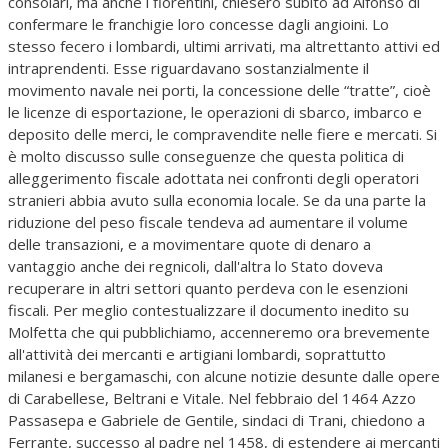
consolari, ma anche i fiorentini, chiesero subito ad Alfonso di
confermare le franchigie loro concesse dagli angioini. Lo
stesso fecero i lombardi, ultimi arrivati, ma altrettanto attivi ed
intraprendenti. Esse riguardavano sostanzialmente il
movimento navale nei porti, la concessione delle “tratte”, cioè
le licenze di esportazione, le operazioni di sbarco, imbarco e
deposito delle merci, le compravendite nelle fiere e mercati. Si
è molto discusso sulle conseguenze che questa politica di
alleggerimento fiscale adottata nei confronti degli operatori
stranieri abbia avuto sulla economia locale. Se da una parte la
riduzione del peso fiscale tendeva ad aumentare il volume
delle transazioni, e a movimentare quote di denaro a
vantaggio anche dei regnicoli, dall'altra lo Stato doveva
recuperare in altri settori quanto perdeva con le esenzioni
fiscali. Per meglio contestualizzare il documento inedito su
Molfetta che qui pubblichiamo, accenneremo ora brevemente
all'attività dei mercanti e artigiani lombardi, soprattutto
milanesi e bergamaschi, con alcune notizie desunte dalle opere
di Carabellese, Beltrani e Vitale. Nel febbraio del 1464 Azzo
Passasepa e Gabriele de Gentile, sindaci di Trani, chiedono a
Ferrante, successo al padre nel 1458, di estendere ai mercanti