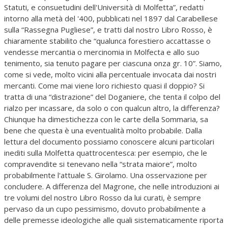
Statuti, e consuetudini dell'Università di Molfetta”, redatti
intorno alla metà del '400, pubblicati nel 1897 dal Carabellese
sulla “Rassegna Pugliese”, e tratti dal nostro Libro Rosso, è
chiaramente stabilito che “qualunca forestiero accattasse o
vendesse mercantia o mercinomia in Molfecta e allo suo
tenimento, sia tenuto pagare per ciascuna onza gr. 10”. Siamo,
come si vede, molto vicini alla percentuale invocata dai nostri
mercanti. Come mai viene loro richiesto quasi il doppio? Si
tratta di una “distrazione” del Doganiere, che tenta il colpo del
rialzo per incassare, da solo o con qualcun altro, la differenza?
Chiunque ha dimestichezza con le carte della Sommaria, sa
bene che questa è una eventualità molto probabile. Dalla
lettura del documento possiamo conoscere alcuni particolari
inediti sulla Molfetta quattrocentesca: per esempio, che le
compravendite si tenevano nella “strata maiore”, molto
probabilmente l'attuale S. Girolamo. Una osservazione per
concludere. A differenza del Magrone, che nelle introduzioni ai
tre volumi del nostro Libro Rosso da lui curati, è sempre
pervaso da un cupo pessimismo, dovuto probabilmente a
delle premesse ideologiche alle quali sistematicamente riporta