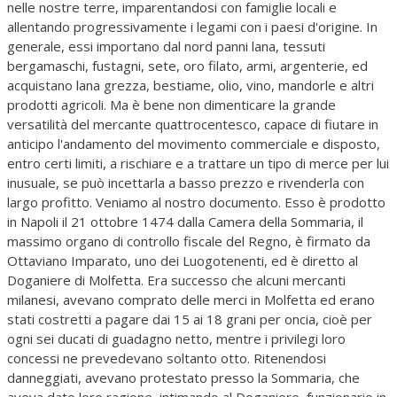
nelle nostre terre, imparentandosi con famiglie locali e
allentando progressivamente i legami con i paesi d'origine. In
generale, essi importano dal nord panni lana, tessuti
bergamaschi, fustagni, sete, oro filato, armi, argenterie, ed
acquistano lana grezza, bestiame, olio, vino, mandorle e altri
prodotti agricoli. Ma è bene non dimenticare la grande
versatilità del mercante quattrocentesco, capace di fiutare in
anticipo l'andamento del movimento commerciale e disposto,
entro certi limiti, a rischiare e a trattare un tipo di merce per lui
inusuale, se può incettarla a basso prezzo e rivenderla con
largo profitto. Veniamo al nostro documento. Esso è prodotto
in Napoli il 21 ottobre 1474 dalla Camera della Sommaria, il
massimo organo di controllo fiscale del Regno, è firmato da
Ottaviano Imparato, uno dei Luogotenenti, ed è diretto al
Doganiere di Molfetta. Era successo che alcuni mercanti
milanesi, avevano comprato delle merci in Molfetta ed erano
stati costretti a pagare dai 15 ai 18 grani per oncia, cioè per
ogni sei ducati di guadagno netto, mentre i privilegi loro
concessi ne prevedevano soltanto otto. Ritenendosi
danneggiati, avevano protestato presso la Sommaria, che
aveva dato loro ragione, intimando al Doganiere, funzionario in