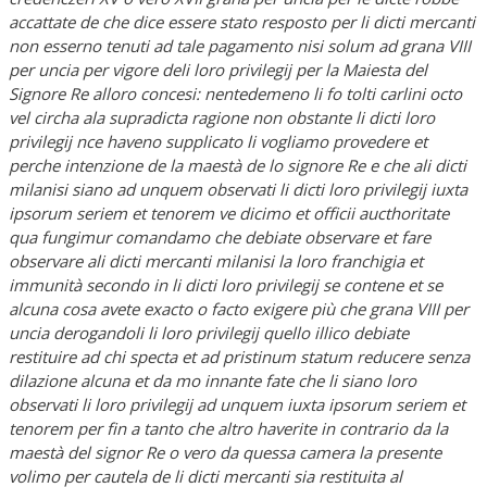
accattate de che dice essere stato resposto per li dicti mercanti
non esserno tenuti ad tale pagamento nisi solum ad grana VIII
per uncia per vigore deli loro privilegij per la Maiesta del
Signore Re alloro concesi: nentedemeno li fo tolti carlini octo
vel circha ala supradicta ragione non obstante li dicti loro
privilegij nce haveno supplicato li vogliamo provedere et
perche intenzione de la maestà de lo signore Re e che ali dicti
milanisi siano ad unquem observati li dicti loro privilegij iuxta
ipsorum seriem et tenorem ve dicimo et officii aucthoritate
qua fungimur comandamo che debiate observare et fare
observare ali dicti mercanti milanisi la loro franchigia et
immunità secondo in li dicti loro privilegij se contene et se
alcuna cosa avete exacto o facto exigere più che grana VIII per
uncia derogandoli li loro privilegij quello illico debiate
restituire ad chi specta et ad pristinum statum reducere senza
dilazione alcuna et da mo innante fate che li siano loro
observati li loro privilegij ad unquem iuxta ipsorum seriem et
tenorem per fin a tanto che altro haverite in contrario da la
maestà del signor Re o vero da quessa camera la presente
volimo per cautela de li dicti mercanti sia restituita al