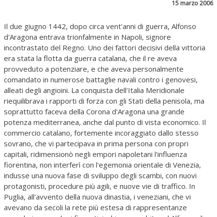
15 marzo 2006
Il due giugno 1442, dopo circa vent'anni di guerra, Alfonso
d'Aragona entrava trionfalmente in Napoli, signore
incontrastato del Regno. Uno dei fattori decisivi della vittoria
era stata la flotta da guerra catalana, che il re aveva
provveduto a potenziare, e che aveva personalmente
comandato in numerose battaglie navali contro i genovesi,
alleati degli angioini. La conquista dell'Italia Meridionale
riequilibrava i rapporti di forza con gli Stati della penisola, ma
soprattutto faceva della Corona d'Aragona una grande
potenza mediterranea, anche dal punto di vista economico. Il
commercio catalano, fortemente incoraggiato dallo stesso
sovrano, che vi partecipava in prima persona con propri
capitali, ridimensionò negli empori napoletani l'influenza
fiorentina, non interferì con l'egemonia orientale di Venezia,
indusse una nuova fase di sviluppo degli scambi, con nuovi
protagonisti, procedure più agili, e nuove vie di traffico. In
Puglia, all'avvento della nuova dinastia, i veneziani, che vi
avevano da secoli la rete più estesa di rappresentanze