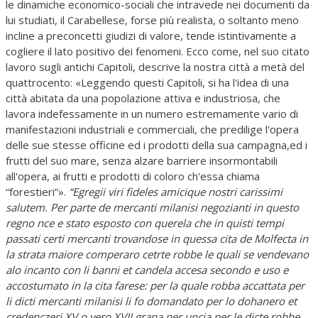
le dinamiche economico-sociali che intravede nei documenti da
lui studiati, il Carabellese, forse più realista, o soltanto meno
incline a preconcetti giudizi di valore, tende istintivamente a
cogliere il lato positivo dei fenomeni. Ecco come, nel suo citato
lavoro sugli antichi Capitoli, descrive la nostra città a metà del
quattrocento: «Leggendo questi Capitoli, si ha l'idea di una
città abitata da una popolazione attiva e industriosa, che
lavora indefessamente in un numero estremamente vario di
manifestazioni industriali e commerciali, che predilige l'opera
delle sue stesse officine ed i prodotti della sua campagna,ed i
frutti del suo mare, senza alzare barriere insormontabili
all'opera, ai frutti e prodotti di coloro ch'essa chiama
“forestieri”».
“Egregii viri fideles amicique nostri carissimi
salutem. Per parte de mercanti milanisi negozianti in questo
regno nce e stato esposto con querela che in quisti tempi
passati certi mercanti trovandose in quessa cita de Molfecta in
la strata maiore comperaro cetrte robbe le quali se vendevano
alo incanto con li banni et candela accesa secondo e uso e
accostumato in la cita farese: per la quale robba accattata per
li dicti mercanti milanisi li fo domandato per lo dohanero et
credenczeri XV o vero XVII grana per uncia per le dicte robbe