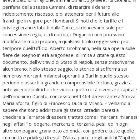
periferia della stessa Camera, di risarcire il denaro
indebitamente riscosso, e di attenersi per il futuro alle
franchigie in vigore per i lombardi. Si noti che le tariffe e i
privilegi erano stabiliti dalla Corte, si riducevano solo per
concessione regia, e, di norma, i Doganieri non potevano
modificarle motu proprio, a qualsiasi titolo reggessero pro
tempore quell'Ufficio. Alberto Grohmann, nella sua opera sulle
fiere del Regno in età aragonese, si limita a citare questo
documento, dell'Archivio di Stato di Napoli, senza trascriverne
alcun brano. Nello stesso saggio, lo storico si sofferma sui
numerosi mercanti milanesi operanti a Bari in quello stesso
periodo e assurti a grande e comprensibile fortuna, grazie a
note vicende politiche che videro quella città diventare capitale
dell'omonimo Ducato, concesso nel 1464 da Ferrante a Sforza
Maria Sforza, figlio di Francesco Duca di Milano. E veniamo a
sapere che sono addirittura gli stessi cittadini baresi a
chiedere a Ferrante di essere trattati come i mercanti milanesi
negli affari “ di dogana, mercanzie, terzaria, pesi, ed in ogni
altro con pagare grana otto ad oncia, con godere tutte quelle
immunità e privilegi di essi”. D'altra parte, negli antichi “Capitoli,