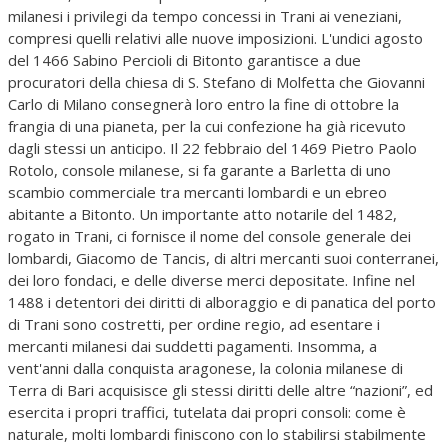
milanesi i privilegi da tempo concessi in Trani ai veneziani,
compresi quelli relativi alle nuove imposizioni. L'undici agosto
del 1466 Sabino Percioli di Bitonto garantisce a due
procuratori della chiesa di S. Stefano di Molfetta che Giovanni
Carlo di Milano consegnerà loro entro la fine di ottobre la
frangia di una pianeta, per la cui confezione ha già ricevuto
dagli stessi un anticipo. Il 22 febbraio del 1469 Pietro Paolo
Rotolo, console milanese, si fa garante a Barletta di uno
scambio commerciale tra mercanti lombardi e un ebreo
abitante a Bitonto. Un importante atto notarile del 1482,
rogato in Trani, ci fornisce il nome del console generale dei
lombardi, Giacomo de Tancis, di altri mercanti suoi conterranei,
dei loro fondaci, e delle diverse merci depositate. Infine nel
1488 i detentori dei diritti di alboraggio e di panatica del porto
di Trani sono costretti, per ordine regio, ad esentare i
mercanti milanesi dai suddetti pagamenti. Insomma, a
vent'anni dalla conquista aragonese, la colonia milanese di
Terra di Bari acquisisce gli stessi diritti delle altre “nazioni”, ed
esercita i propri traffici, tutelata dai propri consoli: come è
naturale, molti lombardi finiscono con lo stabilirsi stabilmente