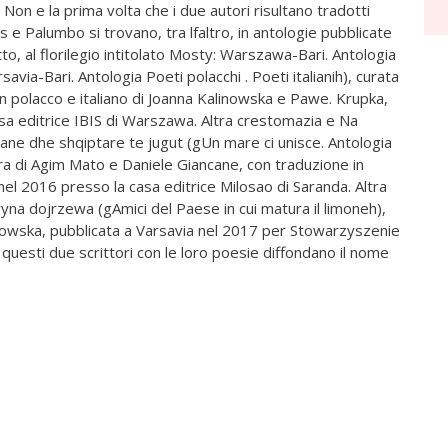
. Non e la prima volta che i due autori risultano tradotti
tis e Palumbo si trovano, tra lfaltro, in antologie pubblicate
utto, al florilegio intitolato Mosty: Warszawa-Bari. Antologia
savia-Bari. Antologia Poeti polacchi . Poeti italianih), curata
n polacco e italiano di Joanna Kalinowska e Pawe. Krupka,
asa editrice IBIS di Warszawa. Altra crestomazia e Na
iane dhe shqiptare te jugut (gUn mare ci unisce. Antologia
 cura di Agim Mato e Daniele Giancane, con traduzione in
 nel 2016 presso la casa editrice Milosao di Saranda. Altra
yna dojrzewa (gAmici del Paese in cui matura il limoneh),
inowska, pubblicata a Varsavia nel 2017 per Stowarzyszenie
he questi due scrittori con le loro poesie diffondano il nome