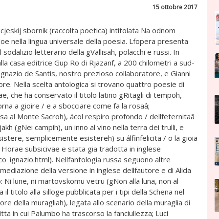
15 ottobre 2017
cjeskij sbornik (raccolta poetica) intitolata Na odnom
cioe nella lingua universale della poesia. Lfopera presenta
l sodalizio letterario della gVallisah, polacchi e russi. In
la casa editrice Gup Ro di Rjazanf, a 200 chilometri a sud-
Ignazio de Santis, nostro prezioso collaboratore, e Gianni
e. Nella scelta antologica si trovano quattro poesie di
 che ha conservato il titolo latino gRitagli di tempoh,
orna a gioire / e a sbocciare come fa la rosaâ;
 al Monte Sacroh), ácol respiro profondo / dellfeternitaâ
h (gNei campih), un inno al vino nella terra dei trulli, e
istere, semplicemente esistereh) su álfinfelicita / o la gioia
ca Horae subsicivae e stata gia tradotta in inglese
_ignazio.html). Nellfantologia russa seguono altre
mediazione della versione in inglese dellfautore e di Alida
 Ni lune, ni martovskomu vetru (gNon alla luna, non al
l titolo alla silloge pubblicata per i tipi della Schena nel
re della muragliah), legata allo scenario della muraglia di
itta in cui Palumbo ha trascorso la fanciullezza; Luci