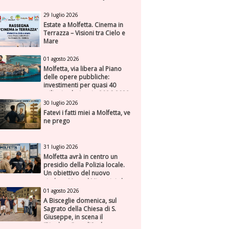
29 luglio 2026
Estate a Molfetta. Cinema in
Terrazza – Visioni tra Cielo e
Mare
01 agosto 2026
Molfetta, via libera al Piano
delle opere pubbliche:
investimenti per quasi 40
milioni nel triennio 2026-2028
30 luglio 2026
Fatevi i fatti miei a Molfetta, ve
ne prego
31 luglio 2026
Molfetta avrà in centro un
presidio della Polizia locale.
Un obiettivo del nuovo
sindaco Manuel Minervini che
diviene realtà, con la speranza
01 agosto 2026
di maggiore efficienza e
A Bisceglie domenica, sul
presenza sul territorio
Sagrato della Chiesa di S.
Giuseppe, in scena il
“Rigoletto” con l’Orchestra