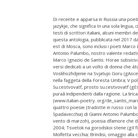
Di recente e apparsa in Russia una poeti
jazykje, che significa In una sola lingua, 
testi di scrittori italiani, alcuni membri de
questa antologia, pubblicata nel 2017 dal
est di Mosca, sono inclusi i poeti Marco 
Antonio Palumbo, nostro valente redattor
Marco Ignazio de Santis: Horae subsicivae,
versi dedicati a un volto di donna che át
Voskhozhdjenie na Svjatujo Goru (gAscesa
nella faggeta della Foresta Umbra; V poljak
Su.cestvovatf, prosto su.cestvovatf (gEs
puraâ indipendenti dalla ragione. La liri
(www.italian-poetry. org/de_santis_marco
quattro poesie (tradotte in russo con la 
Spadavecchia) di Gianni Antonio Palumbo:
vento di marzoh), poesia dfamore che da i
2004; Tsvetok na gorodskoi stene (gIl fio
Molfetta vecchia; Brindisi, omaggio alla c