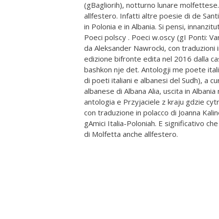
(gBagliorih), notturno lunare molfettese
allfestero. Infatti altre poesie di de San
in Polonia e in Albania. Si pensi, innanzit
Poeci polscy . Poeci w.oscy (gI Ponti: Var
da Aleksander Nawrocki, con traduzioni i
edizione bifronte edita nel 2016 dalla c
bashkon nje det. Antologji me poete ital
di poeti italiani e albanesi del Sudh), a
albanese di Albana Alia, uscita in Albania
antologia e Przyjaciele z kraju gdzie cytr
con traduzione in polacco di Joanna Kal
gAmici Italia-Poloniah. E significativo c
di Molfetta anche allfestero.