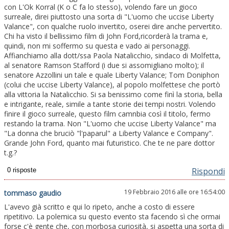
con L'Ok Korral (K o C fa lo stesso), volendo fare un gioco
surreale, direi piuttosto una sorta di "L'uomo che uccise Liberty
Valance", con qualche ruolo invertito, oserei dire anche pervertito.
Chi ha visto il bellissimo film di John Ford,ricorderà la trama e,
quindi, non mi soffermo su questa e vado ai personaggi.
Affianchiamo alla dott/ssa Paola Natalicchio, sindaco di Molfetta,
al senatore Ramson Stafford (i due si assomigliano molto); il
senatore Azzollini un tale e quale Liberty Valance; Tom Doniphon
(colui che uccise Liberty Valance), al popolo molfettese che portò
alla vittoria la Natalicchio. Si sa benissimo come finì la storia, bella
e intrigante, reale, simile a tante storie dei tempi nostri. Volendo
finire il gioco surreale, questo film camnbia così il titolo, fermo
restando la trama. Non "L'uomo che uccise Liberty Valance" ma
"La donna che bruciò "l'paparul" a Liberty Valance e Company".
Grande John Ford, quanto mai futuristico. Che te ne pare dottor
t.g.?
Rispondi
19 Febbraio 2016 alle ore 16:54:00
tommaso gaudio
L'avevo già scritto e qui lo ripeto, anche a costo di essere
ripetitivo. La polemica su questo evento sta facendo sì che ormai
forse c'è gente che, con morbosa curiosità, si aspetta una sorta di