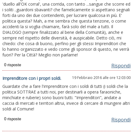
'duello all'OK corral', una corrida, con tanto ...sangue che scorre ed
i soliti ..guardoni sbavanti? che famelicamente si aspettano segnali
forti da uno dei due contendenti, per lucrare qualcosa in più. E'
politica questa? Mah, a me sembra che questa tenzone, o come
accidenti la si voglia chiamare, farà solo del male a tutti. Il
DIALOGO (sempre finalizzato al bene della Comunità), anche e
sempre nel rispetto delle diversità, è auspicabile. Detto ciò, mi
chiedo: che cosa di buono, perfino per gli stessi Imprenditori che
lo hanno organizzato e vedo come gli sponsor di questo, ne verrà
fuori? Per la Città? Meglio non parlarne!
Rispondi
19 Febbraio 2016 alle ore 12:03:00
Imprenditore con i propri soldi.
Guardate che a fare l'imprenditore con i soldi di tutti (i soldi che la
politica SOTTRAE a tutti noi, per destinarli a opera faraoniche,
minchiate e ruberie) sono buoni tutti. "Imprenditori", andate a
caccia di mercati e territori altrui, invece di cercare di mungere altri
soldi al Comune!
Rispondi