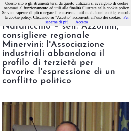
Questo sito o gli strumenti terzi da questo utilizzati si avvalgono di cookie
necessari al funzionamento ed utili alle finalità illustrate nella cookie policy.
Se vuoi saperne di più o negare il consenso a tutti o ad alcuni cookie, consult
“Scontro” sindaco di Molfetta
la cookie policy. Cliccando su "Accetto" acconsenti all’uso dei cookie.
Per
saperne di più
Accetto
Natalicchio – sen. Azzollini,
consigliere regionale
Minervini: l'Associazione
industriali abbandona il
profilo di terzietà per
favorire l'espressione di un
conflitto politico