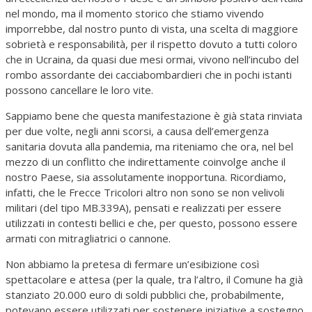
nel mondo, ma il momento storico che stiamo vivendo
imporrebbe, dal nostro punto di vista, una scelta di maggiore
sobrietà e responsabilità, per il rispetto dovuto a tutti coloro
che in Ucraina, da quasi due mesi ormai, vivono nell’incubo del
rombo assordante dei cacciabombardieri che in pochi istanti
possono cancellare le loro vite.
Sappiamo bene che questa manifestazione è già stata rinviata
per due volte, negli anni scorsi, a causa dell’emergenza
sanitaria dovuta alla pandemia, ma riteniamo che ora, nel bel
mezzo di un conflitto che indirettamente coinvolge anche il
nostro Paese, sia assolutamente inopportuna. Ricordiamo,
infatti, che le Frecce Tricolori altro non sono se non velivoli
militari (del tipo MB.339A), pensati e realizzati per essere
utilizzati in contesti bellici e che, per questo, possono essere
armati con mitragliatrici o cannone.
Non abbiamo la pretesa di fermare un’esibizione così
spettacolare e attesa (per la quale, tra l’altro, il Comune ha già
stanziato 20.000 euro di soldi pubblici che, probabilmente,
potevano essere utilizzati per sostenere iniziative a sostegno