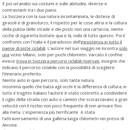
E poi un’analisi sui costumi e sulle abitudini, diverse e
contrastanti tra i due paesi.
La Svizzera con la sua natura incontaminata, le distese di
girasoli e di granoturco, il rispetto per le cose altrui e la cultura
della pulizia delle strade e dei posti: non una cartaccia, niente
cicche di sigaretta buttate qua e là, nulla di tutto questo. Poi il
confronto con l’Italia e il paradosso dell’
inesistenza in tutto il
paese di piste ciclabili
. L’autore nel suo viaggio ne incontra
solo
una
vicino Milano, solo per pochi chilometri. Varcato il confine
invece
trova in Svizzera percorsi ciclabili riservati
, insegne che
indicano il percorso ciclabile con la possibilità di scegliere
l’itinerario preferito.
Niente auto in quei percorsi, solo tanta natura.
Insomma quello che balza agli occhi è la differenza di cultura; in
tutto il tragitto italiano l’autore è stato costretto a condividere
il ciglio della strada con auto e camion che scorazzavano a gran
velocità con il rischio non poco frequente di non arrivare fino
alla meta. L’esperienza più terrificante è stata
l’attraversamento di una galleria lunga chilometri nei pressi di
Ancona.