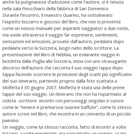
anche lui putignanese d’adozione come l’autore, si è tenuta
nella sala Finocchiaro della fabbrica di San Domenico.
Durante l’incontro, il maestro Guarino, ha sottolineato
l’aspetto bizzarro e giocoso del libro, che non si presenta
come un noioso manuale per aspiranti viaggiatori a due ruote,
ma vuole attraverso il viaggio far esprimere, sentimenti,
sensazioni ed emozioni, provate dall’autore, pedalata dopo
pedalata verso la Svizzera, luogo natio dello scrittore. La
presentazione del libro di Nebbia, un esilarante viaggio in
bicicletta dalla Puglia alla Svizzera, inizia con uno stravagante
discorso dell’autore che racconta il suo viaggio tappa dopo
tappa facendo scorrere le proiezioni degli scatti più significativi
del suo itinerario, partendo proprio dalla foto scattata a
Molfetta il 30 giugno 2007. Molfetta è stata una delle prime
tappe del suo viaggio. Un itinerario che non ha risparmiato al
ciclista -scrittore incontri con personaggi singolari e curiosi
come le “tenere e premurose suorine baffute”, come lo stesso
autore scrive nel libro, che incontra in un convento di un piccolo
paesino.
Un viaggio, come lui stesso racconta, fatto di incontri a volte
bizzarri, a volte inquietanti, ma soprattutto un viaggio, usato