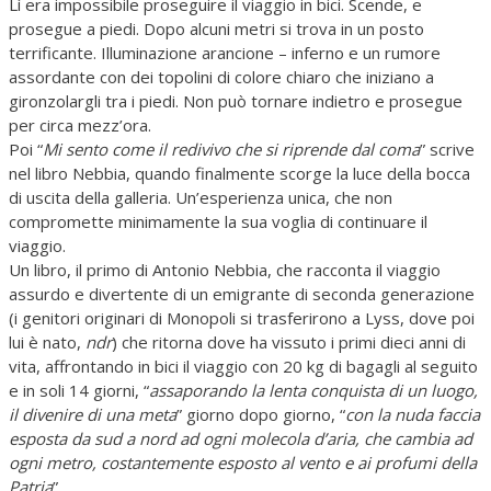
Lì era impossibile proseguire il viaggio in bici. Scende, e
prosegue a piedi. Dopo alcuni metri si trova in un posto
terrificante. Illuminazione arancione – inferno e un rumore
assordante con dei topolini di colore chiaro che iniziano a
gironzolargli tra i piedi. Non può tornare indietro e prosegue
per circa mezz’ora.
Poi “
Mi sento come il redivivo che si riprende dal coma
” scrive
nel libro Nebbia, quando finalmente scorge la luce della bocca
di uscita della galleria. Un’esperienza unica, che non
compromette minimamente la sua voglia di continuare il
viaggio.
Un libro, il primo di Antonio Nebbia, che racconta il viaggio
assurdo e divertente di un emigrante di seconda generazione
(i genitori originari di Monopoli si trasferirono a Lyss, dove poi
lui è nato,
ndr
) che ritorna dove ha vissuto i primi dieci anni di
vita, affrontando in bici il viaggio con 20 kg di bagagli al seguito
e in soli 14 giorni, “
assaporando la lenta conquista di un luogo,
il divenire di una meta
” giorno dopo giorno, “
con la nuda faccia
esposta da sud a nord ad ogni molecola d’aria, che cambia ad
ogni metro, costantemente esposto al vento e ai profumi della
Patria
”.