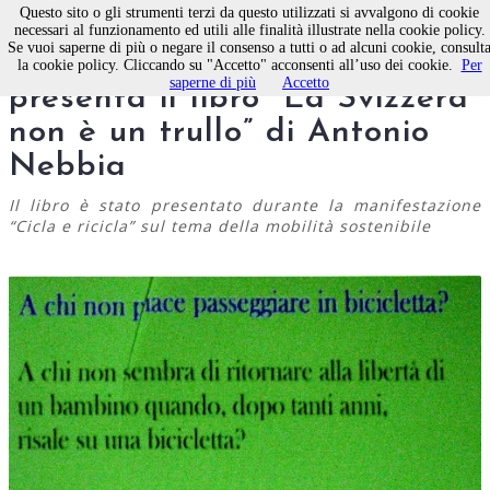
Questo sito o gli strumenti terzi da questo utilizzati si avvalgono di cookie
necessari al funzionamento ed utili alle finalità illustrate nella cookie policy.
Se vuoi saperne di più o negare il consenso a tutti o ad alcuni cookie, consult
Molfetta, la fabbrica di Nichi
la cookie policy. Cliccando su "Accetto" acconsenti all’uso dei cookie.
Per
saperne di più
Accetto
presenta il libro “La Svizzera
non è un trullo” di Antonio
Nebbia
Il libro è stato presentato durante la manifestazione
“Cicla e ricicla” sul tema della mobilità sostenibile