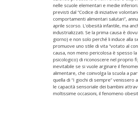
nelle scuole elementari e medie inferior
previsti dal “Codice di iniziative volontar
comportamenti alimentari salutari”, annu
aprile scorso. L'obesità infantile, ma anc
industrializzati. Se la prima causa è dovu
giorno) e non solo perché li induce alla 
promuove uno stile di vita “votato al con
causa, non meno pericolosa è spesso la 
psicologico) di riconoscere nel proprio f
inevitabile se si vuole arginare il fenom
alimentare, che coinvolga la scuola a part
quella di “I giochi di sempre” venissero 
le capacità sensoriale dei bambini attra
moltissime occasioni, il fenomeno obes