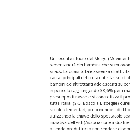
Un recente studio del Moige (Movimento 
sedentarietà dei bambini, che si muovo
snack. La quasi totale assenza di attivit
cause principali del crescente tasso di ob
bambini ed altrettanti adolescenti su cento
in pericolo raggiungendo 33,6% per i ma
presupposti nasce e si concretizza il pr
tutta Italia, (S.G. Bosco a Bisceglie) dur
scuole elementari, proponendosi di diffond
utilizzando la chiave dello spettacolo te
iniziativa dell'Aidi (Associazione industri
aziende produttrici a non rendere disponibi