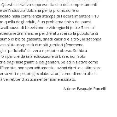
i. Questa iniziativa rappresenta uno dei comportamenti
ie dell'industria dolciaria per la promozione di
nciato nella conferenza stampa di Federalimentare il 13
he quella degli adulti, è un problema tipico dei paesi
ta all'abuso di televisione e videogiochi (oltre 5 ore al
sedentarietà ma anche perché attraverso la pubblicità si
sumo di bibite gassate, snack calorici e altro”, la seconda
assoluta incapacità di molti genitori (fenomeno
iglio “paffutello” un vero e proprio obeso. Sembra
eno ripartire da una educazione di base, non solo
ire dagli insegnanti e dai genitori. Se ad iniziative come
affiancate, non sporadicamente, azioni dirette a stimolare
verso veri e propri giocolaboratori, come dimostrato in
ità verrebbe drasticamente ridimensionato.
Autore:
Pasquale Porcelli