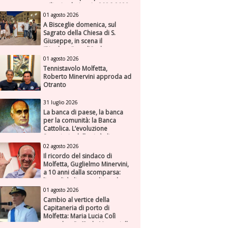
milioni nel triennio 2026-2028
01 agosto 2026
A Bisceglie domenica, sul
Sagrato della Chiesa di S.
Giuseppe, in scena il
“Rigoletto” con l’Orchestra
Sinfonica Federiciana
01 agosto 2026
Tennistavolo Molfetta,
Roberto Minervini approda ad
Otranto
31 luglio 2026
La banca di paese, la banca
per la comunità: la Banca
Cattolica. L’evoluzione
finanziaria della città di
Molfetta (Parte seconda)
02 agosto 2026
Il ricordo del sindaco di
Molfetta, Guglielmo Minervini,
a 10 anni dalla scomparsa:
l'attualità di una politica che
genera futuro
01 agosto 2026
Cambio al vertice della
Capitaneria di porto di
Molfetta: Maria Lucia Colì
succede a Raffaele Muscariello