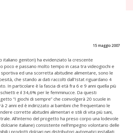
15 maggio 2007
italiano genitori) ha evidenziato la crescente
no poco e passano molto tempo in casa tra videogiochi e
à sportiva ed una scorretta abitudine alimentare, sono le
esità, che stando ai dati raccolti dall'Istat riguardano 4
. In particolare è la fascia di età fra 6 e 9 anni quella più
schietti e il 34,6% per le femminucce. Da questi
ogetto “I giochi di sempre” che coinvolgerà 20 scuole in
erà 2 anni ed è indirizzato ai bambini che frequentano le
ere corrette abitudini alimentari e stili di vita più sani,
atrale. All'interno del progetto ha preso corpo una lodevole
e dolciarie italiane) consistente nell'impegno volontario delle
li i prodotti dolciari nei distributori automatici installati