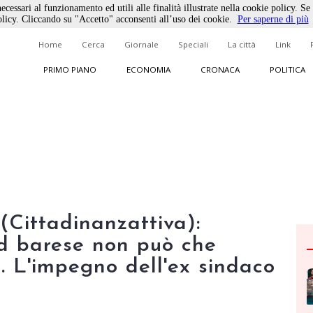
ecessari al funzionamento ed utili alle finalità illustrate nella cookie policy. Se
licy. Cliccando su "Accetto" acconsenti all’uso dei cookie.
Per saperne di più
Home
Cerca
Giornale
Speciali
La città
Link
PRIMO PIANO
ECONOMIA
CRONACA
POLITICA
(Cittadinanzattiva):
rd barese non può che
. L'impegno dell'ex sindaco