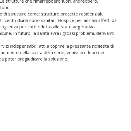
! Le strutture che rimarrebbero fuori, andrebbero,
torio.
o di strutture come: strutture protette residenziali,
; centri diurni socio sanitari; Hospice per anziani affetti da
ccoglienza per chi è ridotto allo stato vegetativo
une. In futuro, la sanità avrà i grossi problemi, derivanti
rvizi indispensabili, atti a coprire la pressante richiesta di
 momento della scelta della sede, venissero fuori dei
 da poter pregiudicare la soluzione.