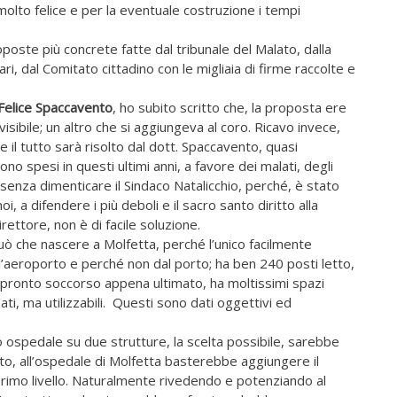
 molto felice e per la eventuale costruzione i tempi
oste più concrete fatte dal tribunale del Malato, dalla
ri, dal Comitato cittadino con le migliaia di firme raccolte e
Felice Spaccavento
, ho subito scritto che, la proposta ere
sibile; un altro che si aggiungeva al coro. Ricavo invece,
e il tutto sarà risolto dal dott. Spaccavento, quasi
no spesi in questi ultimi anni, a favore dei malati, degli
senza dimenticare il Sindaco Natalicchio, perché, è stato
i, a difendere i più deboli e il sacro santo diritto alla
rettore, non è di facile soluzione.
uò che nascere a Molfetta, perché l’unico facilmente
l’aeroporto e perché non dal porto; ha ben 240 posti letto,
n pronto soccorso appena ultimato, ha moltissimi spazi
zati, ma utilizzabili. Questi sono dati oggettivi ed
o ospedale su due strutture, la scelta possibile, sarebbe
utto, all’ospedale di Molfetta basterebbe aggiungere il
primo livello. Naturalmente rivedendo e potenziando al