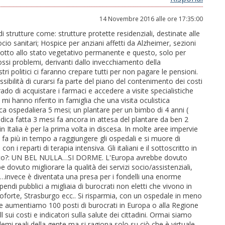
14 Novembre 2016 alle ore 17:35:00
i strutture come: strutture protette residenziali, destinate alle
ocio sanitari; Hospice per anziani affetti da Alzheimer, sezioni
ridotto allo stato vegetativo permanente e questo, solo per
grossi problemi, derivanti dallo invecchiamento della
tri politici ci faranno crepare tutti per non pagare le pensioni.
ossibilità di curarsi fa parte del piano del contenimento dei costi
 grado di acquistare i farmaci e accedere a visite specialistiche
i mi hanno riferito in famiglia che una visita oculistica
ca ospedaliera 5 mesi; un plantare per un bimbo di 4 anni (
pedica fatta 3 mesi fa ancora in attesa del plantare da ben 2
 in Italia è per la prima volta in discesa. In molte aree impervie
fa più in tempo a raggiungere gli ospedali e si muore di
con i reparti di terapia intensiva. Gli italiani e il sottoscritto in
esto?: UN BEL NULLA…SI DORME. L'Europa avrebbe dovuto
 dovuto migliorare la qualità dei servizi socio/assistenziali,
ali…invece è diventata una presa per i fondelli una enorme
pendi pubblici a migliaia di burocrati non eletti che vivono in
ancoforte, Strasburgo ecc.. Si risparmia, con un ospedale in meno
i e aumentiamo 100 posti di burocrati in Europa o alla Regione
l sui costi e indicatori sulla salute dei cittadini. Ormai siamo
blemi reali della gente ma si ragiona solo su ciò che è virtuale.