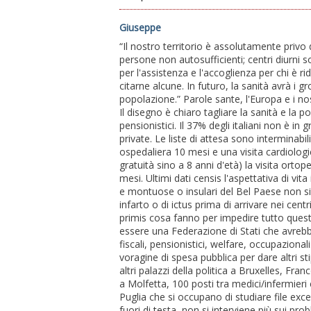
Giuseppe
“Il nostro territorio è assolutamente privo d
persone non autosufficienti; centri diurni s
per l'assistenza e l'accoglienza per chi è 
citarne alcune. In futuro, la sanità avrà i 
popolazione.” Parole sante, l'Europa e i nos
Il disegno è chiaro tagliare la sanità e la p
pensionistici. Il 37% degli italiani non è in
private. Le liste di attesa sono interminabil
ospedaliera 10 mesi e una visita cardiologi
gratuità sino a 8 anni d'età) la visita orto
mesi. Ultimi dati censis l'aspettativa di vita
e montuose o insulari del Bel Paese non si 
infarto o di ictus prima di arrivare nei centri 
primis cosa fanno per impedire tutto qu
essere una Federazione di Stati che avrebbe
fiscali, pensionistici, welfare, occupazion
voragine di spesa pubblica per dare altri sti
altri palazzi della politica a Bruxelles, Fr
a Molfetta, 100 posti tra medici/infermier
Puglia che si occupano di studiare file excel
fuori di testa, non si interviene più sui pro