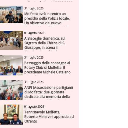
milioni nel triennio 2026-2028
31 luglio 2026
Molfetta avrà in centro un
presidio della Polizia locale.
Un obiettivo del nuovo
sindaco Manuel Minervini che
diviene realtà, con la speranza
01 agosto 2026
di maggiore efficienza e
A Bisceglie domenica, sul
presenza sul territorio
Sagrato della Chiesa di S.
Giuseppe, in scena il
“Rigoletto” con l’Orchestra
Sinfonica Federiciana
31 luglio 2026
Passaggio delle consegne al
Rotary Club di Molfetta: il
presidente Michele Catalano
succede a se stesso
31 luglio 2026
ANPI (Associazione partigiani)
di Molfetta: due giornate
dedicate alla memoria della
Resistenza e dell'antifascismo
01 agosto 2026
Tennistavolo Molfetta,
Roberto Minervini approda ad
Otranto