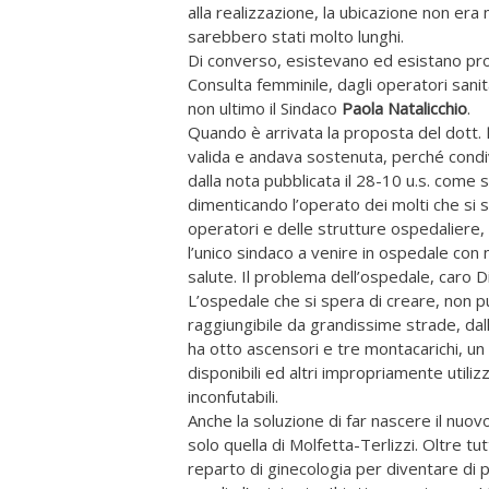
alla realizzazione, la ubicazione non era
sarebbero stati molto lunghi.
Di converso, esistevano ed esistano prop
Consulta femminile, dagli operatori sanita
non ultimo il Sindaco
Paola Natalicchio
.
Quando è arrivata la proposta del dott.
valida e andava sostenuta, perché condivi
dalla nota pubblicata il 28-10 u.s. come s
dimenticando l’operato dei molti che si so
operatori e delle strutture ospedaliere, 
l’unico sindaco a venire in ospedale con no
salute. Il problema dell’ospedale, caro Di
L’ospedale che si spera di creare, non p
raggiungibile da grandissime strade, dal
ha otto ascensori e tre montacarichi, u
disponibili ed altri impropriamente utiliz
inconfutabili.
Anche la soluzione di far nascere il nuov
solo quella di Molfetta-Terlizzi. Oltre t
reparto di ginecologia per diventare di 