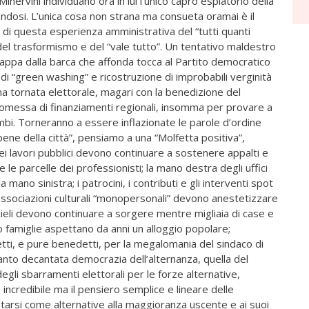
ervini individuano ora in lui l’unico capro espiatorio della
ndosi. L’unica cosa non strana ma consueta oramai è il
rdo di questa esperienza amministrativa del “tutti quanti
l trasformismo e del “vale tutto”. Un tentativo maldestro
scappa dalla barca che affonda tocca al Partito democratico
 di “green washing” e ricostruzione di improbabili verginità
sima tornata elettorale, magari con la benedizione del
romessa di finanziamenti regionali, insomma per provare a
bi. Torneranno a essere inflazionate le parole d’ordine
bene della città”, pensiamo a una “Molfetta positiva”,
dei lavori pubblici devono continuare a sostenere appalti e
 le parcelle dei professionisti; la mano destra degli uffici
mano sinistra; i patrocini, i contributi e gli interventi spot
associazioni culturali “monopersonali” devono anestetizzare
cieli devono continuare a sorgere mentre migliaia di case e
to famiglie aspettano da anni un alloggio popolare;
tti, e pure benedetti, per la megalomania del sindaco di
anto decantata democrazia dell’alternanza, quella del
gli sbarramenti elettorali per le forze alternative,
ncredibile ma il pensiero semplice e lineare delle
tarsi come alternative alla maggioranza uscente e ai suoi