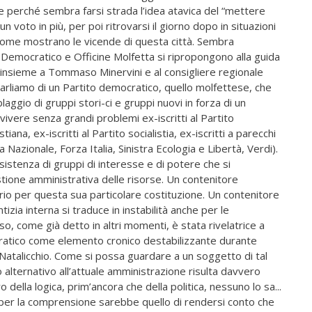
e perché sembra farsi strada l’idea atavica del “mettere
n voto in più, per poi ritrovarsi il giorno dopo in situazioni
 come mostrano le vicende di questa città. Sembra
o Democratico e Officine Molfetta si ripropongono alla guida
he insieme a Tommaso Minervini e al consigliere regionale
rliamo di un Partito democratico, quello molfettese, che
laggio di gruppi stori-ci e gruppi nuovi in forza di un
nvivere senza grandi problemi ex-iscritti al Partito
iana, ex-iscritti al Partito socialistia, ex-iscritti a parecchi
 Nazionale, Forza Italia, Sinistra Ecologia e Libertà, Verdi).
sistenza di gruppi di interesse e di potere che si
ione amministrativa delle risorse. Un contenitore
rio per questa sua particolare costituzione. Un contenitore
tizia interna si traduce in instabilità anche per le
so, come già detto in altri momenti, è stata rivelatrice a
cratico come elemento cronico destabilizzante durante
 Natalicchio. Come si possa guardare a un soggetto di tal
 alternativo all’attuale amministrazione risulta davvero
della logica, prim’ancora che della politica, nessuno lo sa...
per la comprensione sarebbe quello di rendersi conto che