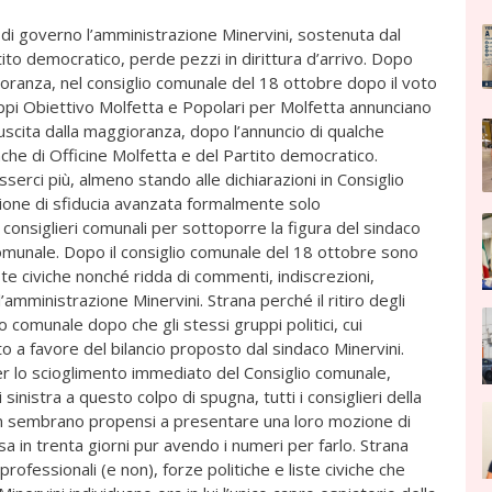
i governo l’amministrazione Minervini, sostenuta dal
ito democratico, perde pezzi in dirittura d’arrivo. Dopo
ggioranza, nel consiglio comunale del 18 ottobre dopo il voto
ruppi Obiettivo Molfetta e Popolari per Molfetta annunciano
o uscita dalla maggioranza, dopo l’annuncio di qualche
che di Officine Molfetta e del Partito democratico.
rci più, almeno stando alle dichiarazioni in Consiglio
ione di sfiducia avanzata formalmente solo
1 consiglieri comunali per sottoporre la figura del sindaco
 comunale. Dopo il consiglio comunale del 18 ottobre sono
liste civiche nonché ridda di commenti, indiscrezioni,
’amministrazione Minervini. Strana perché il ritiro degli
o comunale dopo che gli stessi gruppi politici, cui
 a favore del bilancio proposto dal sindaco Minervini.
r lo scioglimento immediato del Consiglio comunale,
i sinistra a questo colpo di spugna, tutti i consiglieri della
n sembrano propensi a presentare una loro mozione di
sa in trenta giorni pur avendo i numeri per farlo. Strana
professionali (e non), forze politiche e liste civiche che