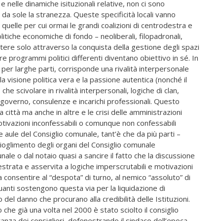
 e nelle dinamiche isituzionali relative, non ci sono
o da sole la stranezza. Queste specificità locali vanno
 quelle per cui ormai le grandi coalizioni di centrodestra e
tiche economiche di fondo – neoliberali, filopadronali,
ere solo attraverso la conquista della gestione degli spazi
 programmi politici differenti diventano obiettivo in sé. In
per larghe parti, corrisponde una rivalità interpersonale
visione politica vera e la passione autentica (nonché il
che scivolare in rivalità interpersonali, logiche di clan,
governo, consulenze e incarichi professionali. Questo
città ma anche in altre e le crisi delle amministrazioni
ivazioni inconfessabili o comunque non confessabili
aule del Consiglio comunale, tant’è che da più parti –
cioglimento degli organi del Consiglio comunale
le o dal notaio quasi a sancire il fatto che la discussione
rata e asservita a logiche imperscrutabili e motivazioni
a consentire al “despota” di turno, al nemico “assoluto” di
uanti sostengono questa via per la liquidazione di
el danno che procurano alla credibilità delle Istituzioni.
 che già una volta nel 2000 è stato sciolto il consiglio
anza dei consiglieri, defenestrando il sindaco dell’epoca,