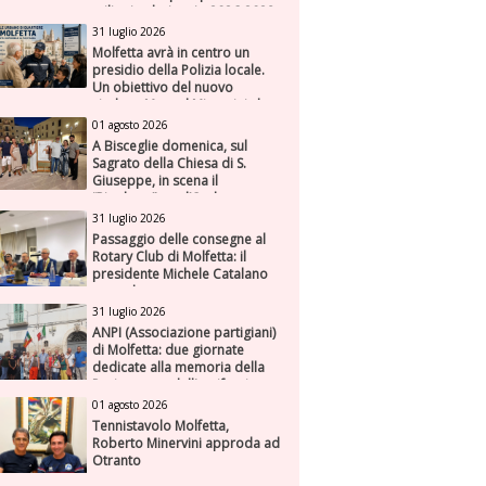
milioni nel triennio 2026-2028
31 luglio 2026
Molfetta avrà in centro un
presidio della Polizia locale.
Un obiettivo del nuovo
sindaco Manuel Minervini che
diviene realtà, con la speranza
01 agosto 2026
di maggiore efficienza e
A Bisceglie domenica, sul
presenza sul territorio
Sagrato della Chiesa di S.
Giuseppe, in scena il
“Rigoletto” con l’Orchestra
Sinfonica Federiciana
31 luglio 2026
Passaggio delle consegne al
Rotary Club di Molfetta: il
presidente Michele Catalano
succede a se stesso
31 luglio 2026
ANPI (Associazione partigiani)
di Molfetta: due giornate
dedicate alla memoria della
Resistenza e dell'antifascismo
01 agosto 2026
Tennistavolo Molfetta,
Roberto Minervini approda ad
Otranto