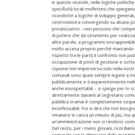
in queste vicende, nelle logiche politiche
specificità locali molfettesi che spiegan
ricondotte a logiche di sviluppo generali,
centrosinistra convergendo su alcune poli
privatizzatrici – non possono che compet
di potere che da strumento per realizzare
altre parole, a programmi sovrapponibili 
molto accesa proprio perché mancando la 
rispetto tra le parti) il confronto non può 
occupazione di posti di gestione e sotto
copione non imperversa solo nella nostra 
comunali sono quasi sempre legate a mot
pubblicamente e trasparentemente nelle 
anche insospettabili – si spinge per lo s
direttamente davanti al segretario comuna
pubblica oramai è completamente sequest
inconfessabili. Poi si dirà che non bisogn
rimanere in carica un minuto di più, ma q
un’amministrazione non si rendono conto d
Del resto, per i meno giovani, ricordiamo
comunale con le dimissioni della maggior