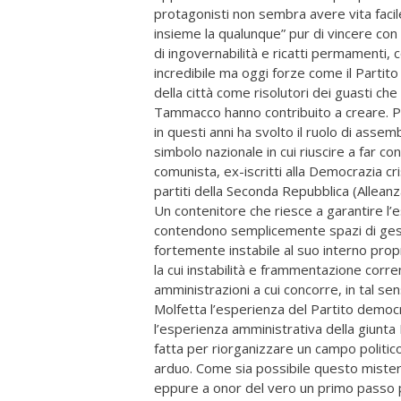
protagonisti non sembra avere vita facil
insieme la qualunque” pur di vincere con u
di ingovernabilità e ricatti permamenti,
incredibile ma oggi forze come il Partit
della città come risolutori dei guasti c
Tammacco hanno contribuito a creare. Pa
in questi anni ha svolto il ruolo di assemb
simbolo nazionale in cui riuscire a far co
comunista, ex-iscritti alla Democrazia crist
partiti della Seconda Repubblica (Alleanza
Un contenitore che riesce a garantire l’e
contendono semplicemente spazi di gest
fortemente instabile al suo interno prop
la cui instabilità e frammentazione corren
amministrazioni a cui concorre, in tal sen
Molfetta l’esperienza del Partito demo
l’esperienza amministrativa della giunta
fatta per riorganizzare un campo politico
arduo. Come sia possibile questo mistero 
eppure a onor del vero un primo passo 