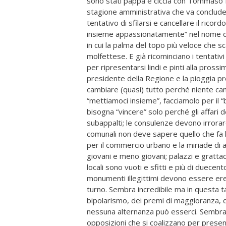
sono stati pappa e ciccia con Tommaso Min
stagione amministrativa che va conclude
tentativo di sfilarsi e cancellare il rico
insieme appassionatamente” nel nome de
in cui la palma del topo più veloce che 
molfettese. E già ricominciano i tentativi
per ripresentarsi lindi e pinti alla pros
presidente della Regione e la pioggia p
cambiare (quasi) tutto perché niente cam
“mettiamoci insieme”, facciamolo per il “
bisogna “vincere” solo perché gli affari 
subappalti; le consulenze devono irrorare
comunali non deve sapere quello che fa la 
per il commercio urbano e la miriade di 
giovani e meno giovani; palazzi e gratta
locali sono vuoti e sfitti e più di duecen
monumenti illegittimi devono essere ere
turno. Sembra incredibile ma in questa t
bipolarismo, dei premi di maggioranza, de
nessuna alternanza può esserci. Sembra i
opposizioni che si coalizzano per presen