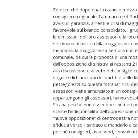
Ed ecco che dopo quattro anni e mezzo d
consigliere regionale Tammacco e il Part
avvisi di garanzia, arresti e crisi di ma
favorevole sul bilancio consolidato, i g
le dimissioni dei loro assessori e la lor
settimana di uscita dalla maggioranza an
Insomma, la maggioranza sembra non esse
comunale, da qui la proposta di una moz
dall’opposizione di sinistra ai restanti 2
alla discussione e al voto del consiglio
seguite dichiarazioni dei partiti e delle 
pettegolezzi su questa “strana” crisi dell
assessori viene annunciato in un consigli
appartengono gli assessori, hanno votato
Strana perché non essendoci i numeri pe
stante l’indisponibilità dell’opposizione d
“nuova opposizione” di centrodestra no
sfiducia verso il sindaco e mandarlo a ca
perché consiglieri, assessori, consulenti 