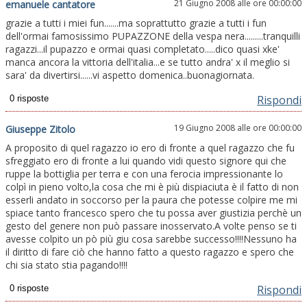
21 Giugno 2008 alle ore 00:00:00
emanuele cantatore
grazie a tutti i miei fun.......ma soprattutto grazie a tutti i fun
dell'ormai famosissimo PUPAZZONE della vespa nera.........tranquilli
ragazzi...il pupazzo e ormai quasi completato.....dico quasi xke'
manca ancora la vittoria dell'italia...e se tutto andra' x il meglio si
sara' da divertirsi......vi aspetto domenica..buonagiornata.
Rispondi
19 Giugno 2008 alle ore 00:00:00
Giuseppe Zitolo
A proposito di quel ragazzo io ero di fronte a quel ragazzo che fu
sfreggiato ero di fronte a lui quando vidi questo signore qui che
ruppe la bottiglia per terra e con una ferocia impressionante lo
colpì in pieno volto,la cosa che mi è più dispiaciuta è il fatto di non
esserli andato in soccorso per la paura che potesse colpire me mi
spiace tanto francesco spero che tu possa aver giustizia perchè un
gesto del genere non può passare inosservato.A volte penso se ti
avesse colpito un pò più giu cosa sarebbe successo!!!!Nessuno ha
il diritto di fare ciò che hanno fatto a questo ragazzo e spero che
chi sia stato stia pagando!!!!
Rispondi