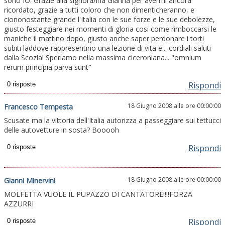
sono IO. Grazie alla signora/ina Gianna per avermi ancora
ricordato, grazie a tutti coloro che non dimenticheranno, e
ciononostante grande l'Italia con le sue forze e le sue debolezze,
giusto festeggiare nei momenti di gloria cosi come rimboccarsi le
maniche il mattino dopo, giusto anche saper perdonare i torti
subiti laddove rappresentino una lezione di vita e... cordiali saluti
dalla Scozia! Speriamo nella massima ciceroniana... "omnium
rerum principia parva sunt"
Rispondi
18 Giugno 2008 alle ore 00:00:00
Francesco Tempesta
Scusate ma la vittoria dell'Italia autorizza a passeggiare sui tettucci
delle autovetture in sosta? Booooh
Rispondi
18 Giugno 2008 alle ore 00:00:00
Gianni Minervini
MOLFETTA VUOLE IL PUPAZZO DI CANTATORE!!!!FORZA
AZZURRI
Rispondi