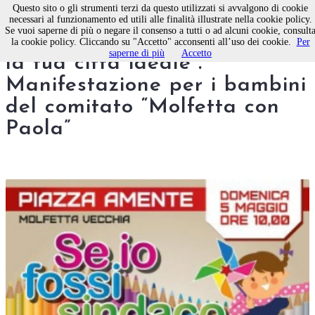
Questo sito o gli strumenti terzi da questo utilizzati si avvalgono di cookie
necessari al funzionamento ed utili alle finalità illustrate nella cookie policy.
Se vuoi saperne di più o negare il consenso a tutti o ad alcuni cookie, consult
“Se io fossi sindaco, disegna
la cookie policy. Cliccando su "Accetto" acconsenti all’uso dei cookie.
Per
saperne di più
Accetto
la tua città ideale”.
Manifestazione per i bambini
del comitato “Molfetta con
Paola”