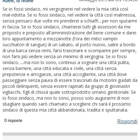
Adele, la fedele
Se io fossi sindaco, mi vergognerei nel vedere la mia città così
mal-ridotta. Se io fossi sindaco, nel vedere la città così malmessa,
senza pensarci due volte mi prenderei a schiaffi....per non sputarmi
in faccia. Se io fossi sindaco, chiamerei tutti gli assessori da me
proposto e preposto all'amministrazione del bene comune e darei
loro appuntamento a mezzanotte (l'ora dei mitici vampiri
succhiatori di sangue) di un sabato, al porto nuovo, salire a bordo
di una barca senza remi, farsi trascinare e scomparire per sempre,
non farsi più vedere senza un minimo di vergogna. Se io fossi
sindaco......ma non lo sono, continuo a sognare una città pulita,
senza barriere, una città educata e civile, una città senza
prepotenze e arroganze, una città accogliente, una città dove
passeggiare senza paura di essere trascinati da motorini guidati da
piccoli delinquenti, senza essere rapinati da gruppi di giovinastri
vigliacchi, figli di chissà quale sottoprodotto umano genitoriale. Se
io fossi sindaco, ma non lo sono, posso solo augurarmi di non
sbagliare quando sarò chiamato a scegliere chi sarà il prossimo
sindaco di questa mia città abbandonata, tradita e sputtanata.
Rispondi