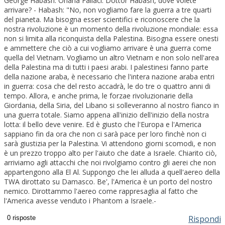
George Habash. Oriana Fallaci: Dottor Habash, dove volete
arrivare? - Habash: "No, non vogliamo fare la guerra a tre quarti
del pianeta. Ma bisogna esser scientifici e riconoscere che la
nostra rivoluzione è un momento della rivoluzione mondiale: essa
non si limita alla riconquista della Palestina. Bisogna essere onesti
e ammettere che ciò a cui vogliamo arrivare è una guerra come
quella del Vietnam. Vogliamo un altro Vietnam e non solo nell'area
della Palestina ma di tutti i paesi arabi. I palestinesi fanno parte
della nazione araba, è necessario che l'intera nazione araba entri
in guerra: cosa che del resto accadrà, le do tre o quattro anni di
tempo. Allora, e anche prima, le forzae rivoluzionarie della
Giordania, della Siria, del Libano si solleveranno al nostro fianco in
una guerra totale. Siamo appena all'inizio dell'inizio della nostra
lotta: il bello deve venire. Ed è giusto che l'Europa e l'America
sappiano fin da ora che non ci sarà pace per loro finchè non ci
sarà giustizia per la Palestina. Vi attendono giorni scomodi, e non
è un prezzo troppo alto per l'aiuto che date a Israele. Chiarito ciò,
arriviamo agli attacchi che noi rivolgiamo contro gli aerei che non
appartengono alla El Al. Suppongo che lei alluda a quell'aereo della
TWA dirottato su Damasco. Be', l'America è un porto del nostro
nemico. Dirottammo l'aereo come rappresaglia al fatto che
l'America avesse venduto i Phantom a Israele.-
Rispondi