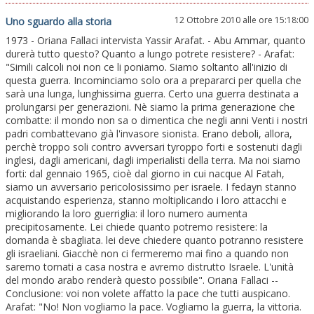
12 Ottobre 2010 alle ore 15:18:00
Uno sguardo alla storia
1973 - Oriana Fallaci intervista Yassir Arafat. - Abu Ammar, quanto
durerà tutto questo? Quanto a lungo potrete resistere? - Arafat:
"Simili calcoli noi non ce li poniamo. Siamo soltanto all'inizio di
questa guerra. Incominciamo solo ora a prepararci per quella che
sarà una lunga, lunghissima guerra. Certo una guerra destinata a
prolungarsi per generazioni. Nè siamo la prima generazione che
combatte: il mondo non sa o dimentica che negli anni Venti i nostri
padri combattevano già l'invasore sionista. Erano deboli, allora,
perchè troppo soli contro avversari tyroppo forti e sostenuti dagli
inglesi, dagli americani, dagli imperialisti della terra. Ma noi siamo
forti: dal gennaio 1965, cioè dal giorno in cui nacque Al Fatah,
siamo un avversario pericolosissimo per israele. I fedayn stanno
acquistando esperienza, stanno moltiplicando i loro attacchi e
migliorando la loro guerriglia: il loro numero aumenta
precipitosamente. Lei chiede quanto potremo resistere: la
domanda è sbagliata. lei deve chiedere quanto potranno resistere
gli israeliani. Giacchè non ci fermeremo mai fino a quando non
saremo tornati a casa nostra e avremo distrutto Israele. L'unità
del mondo arabo renderà questo possibile". Oriana Fallaci --
Conclusione: voi non volete affatto la pace che tutti auspicano.
Arafat: "No! Non vogliamo la pace. Vogliamo la guerra, la vittoria.