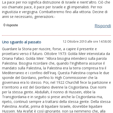
La pace per noi significa distruzione di Israele e nient'altro. Ciò che
voi chiamate pace, è pace per Israele e gli imperialisti. Per noi
ingiustizia e vergogna. Combatteremo fino alla vittoria. Decine di
anni se necessario, generazioni.-
Rispondi
12 Ottobre 2010 alle ore 14:58:00
Uno sguardo al passato
Guardare la Storia per riuscire, forse, a capire il presente e
proiettarsi verso il futuro. Ottobre 1973: Golda Meir intervistata da
Oriana Fallaci. Golda Meir: "Allora bisogna intenderci sulla parola
Palestina. Bisogna ricordare che, quando l'Inghilterra assunse il
mandato sulla Palestina, la Palestina era la terra compresa tra il
Mediterraneo e i confino dell'Iraq. Questa Palestina copriva le due
sponde del Giordano, perfino lo High Commissioner che la
governava era lo stesso. Poi, nel 1922 Churchill fece la partizione e
il territorio a est del Giordano divenne la Cisgiordania. Due nomi
per la stessa gente. Abdullah, il nonno di Hussein, ebbe la
Transgiordania e in seguito si prese anche la Cisgiordania ma,
ripeto, continuò sempre a trattarsi della stessa gente. Della stessa
Palestina. Arafat, prima di liquidare Israele, dovrebbe liquidare
Hussein. Ma Arafat è così ignorante. non sa nemmeno che, alla