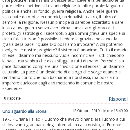
capi politici e militari hanno desiderato ricevere la benedizione da
parte delle rispettive istituzioni religiose. In altre parole: la guerra
politica è anche, in fondo, guerra religiosa. Anche nelle guerre
scatenate da motivi economici, nazionalisti o altro, il fulcro è
sempre la religione. Nessun principe si sarebbe azzardato a dare
inizio a una guerra senza aver prima consultato gli oracoli, i
profeti, gli astrologi o i sacerdoti. Sugli uomini grava una specie di
cieca fatalità. Non è possibile chiedere la grazia a nessuno, la
grazia della pace. "Quale Dio possiamo invocare? A chi potremo
rivolgere le nostre preghiere? Il sistema è anonimo. Tutto il mondo
chiede il disarmo ma nessuno vuole incominciare. Tutti chiedono
la pace, ma senbra che essa sfugga a tutti di mano. Perchè ci sia
pace dobbiamo compiere una "rivoluzione interiore", un disarmo
culturale. La pace è un desiderio di dialogo che sorge quando ci
rendiamo conto che non bastiamo a noi stessi, ma possiamo
imparare qualcosa dagli altri mettendo in comune le nostre
esperienze. -
Rispondi
12 Ottobre 2010 alle ore 15:49:00
Uno sguardo alla Storia
1973 - Oriana Fallaci - L'uomo che avevo dinanzi era l'uomo a cui
si dovevano gran parte degli attentati in casa nostra, in Europa: