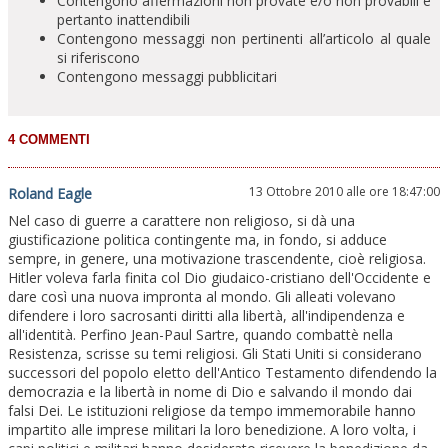
Contengono affermazioni non provate e/o non provabili e
pertanto inattendibili
Contengono messaggi non pertinenti all’articolo al quale
si riferiscono
Contengono messaggi pubblicitari
13 Ottobre 2010 alle ore 18:47:00
Roland Eagle
Nel caso di guerre a carattere non religioso, si dà una
giustificazione politica contingente ma, in fondo, si adduce
sempre, in genere, una motivazione trascendente, cioè religiosa.
Hitler voleva farla finita col Dio giudaico-cristiano dell'Occidente e
dare così una nuova impronta al mondo. Gli alleati volevano
difendere i loro sacrosanti diritti alla libertà, all'indipendenza e
all'identità. Perfino Jean-Paul Sartre, quando combattè nella
Resistenza, scrisse su temi religiosi. Gli Stati Uniti si considerano
successori del popolo eletto dell'Antico Testamento difendendo la
democrazia e la libertà in nome di Dio e salvando il mondo dai
falsi Dei. Le istituzioni religiose da tempo immemorabile hanno
impartito alle imprese militari la loro benedizione. A loro volta, i