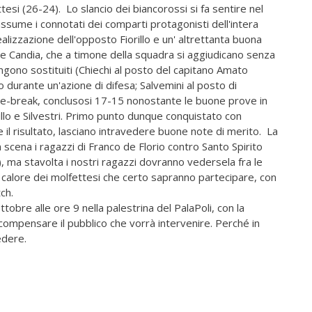
tesi (26-24). Lo slancio dei biancorossi si fa sentire nel
ssume i connotati dei comparti protagonisti dell'intera
ealizzazione dell'opposto Fiorillo e un' altrettanta buona
 de Candia, che a timone della squadra si aggiudicano senza
vengono sostituiti (Chiechi al posto del capitano Amato
o durante un'azione di difesa; Salvemini al posto di
o tie-break, conclusosi 17-15 nonostante le buone prove in
rillo e Silvestri. Primo punto dunque conquistato con
il risultato, lasciano intravedere buone note di merito. La
scena i ragazzi di Franco de Florio contro Santo Spirito
), ma stavolta i nostri ragazzi dovranno vedersela fra le
 calore dei molfettesi che certo sapranno partecipare, con
ch.
bre alle ore 9 nella palestrina del PalaPoli, con la
compensare il pubblico che vorrà intervenire. Perché in
edere.