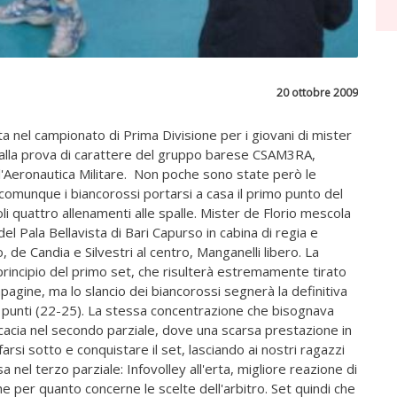
20 ottobre 2009
ta nel campionato di Prima Divisione per i giovani di mister
 alla prova di carattere del gruppo barese CSAM3RA,
l'Aeronautica Militare. Non poche sono state però le
 comunque i biancorossi portarsi a casa il primo punto del
i quattro allenamenti alle spalle. Mister de Florio mescola
el Pala Bellavista di Bari Capurso in cabina di regia e
o, de Candia e Silvestri al centro, Manganelli libero. La
principio del primo set, che risulterà estremamente tirato
mpagine, ma lo slancio dei biancorossi segnerà la definitiva
i 3 punti (22-25). La stessa concentrazione che bisognava
icacia nel secondo parziale, dove una scarsa prestazione in
arsi sotto e conquistare il set, lasciando ai nostri ragazzi
 nel terzo parziale: Infovolley all'erta, migliore reazione di
che per quanto concerne le scelte dell'arbitro. Set quindi che