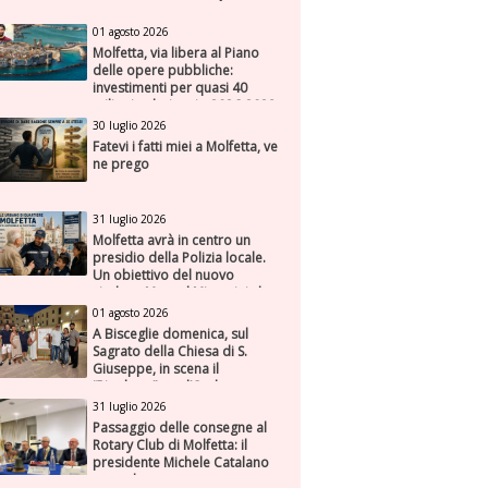
01 agosto 2026
Molfetta, via libera al Piano
delle opere pubbliche:
investimenti per quasi 40
milioni nel triennio 2026-2028
30 luglio 2026
Fatevi i fatti miei a Molfetta, ve
ne prego
31 luglio 2026
Molfetta avrà in centro un
presidio della Polizia locale.
Un obiettivo del nuovo
sindaco Manuel Minervini che
diviene realtà, con la speranza
01 agosto 2026
di maggiore efficienza e
A Bisceglie domenica, sul
presenza sul territorio
Sagrato della Chiesa di S.
Giuseppe, in scena il
“Rigoletto” con l’Orchestra
Sinfonica Federiciana
31 luglio 2026
Passaggio delle consegne al
Rotary Club di Molfetta: il
presidente Michele Catalano
succede a se stesso