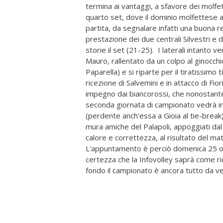
termina ai vantaggi, a sfavore dei molfet
quarto set, dove il dominio molfettese a
partita, da segnalare infatti una buona r
prestazione dei due centrali Silvestri e
storie il set (21-25). I laterali intanto 
Mauro, rallentato da un colpo al ginocchi
Paparella) e si riparte per il tiratissim
ricezione di Salvemini e in attacco di Fio
impegno dai biancorossi, che nonostante 
seconda giornata di campionato vedrà in 
(perdente anch'essa a Gioia al tie-break
mura amiche del Palapoli, appoggiati dal
calore e correttezza, al risultato del mat
L'appuntamento è perciò domenica 25 otto
certezza che la Infovolley saprà come ri
fondo il campionato è ancora tutto da v