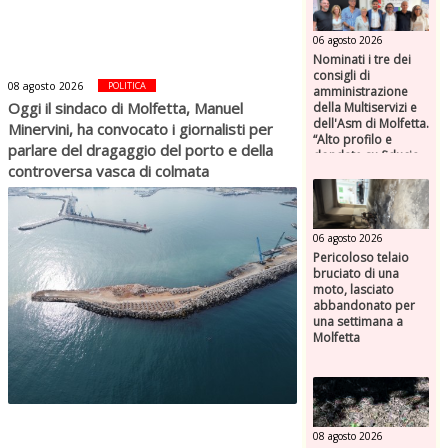
06 agosto 2026
Nominati i tre dei
consigli di
08 agosto 2026
POLITICA
amministrazione
Oggi il sindaco di Molfetta, Manuel
della Multiservizi e
dell'Asm di Molfetta.
Minervini, ha convocato i giornalisti per
“Alto profilo e
parlare del dragaggio del porto e della
dondate su fiducia,
controversa vasca di colmata
competenza e
responsabilità”
06 agosto 2026
Pericoloso telaio
bruciato di una
moto, lasciato
abbandonato per
una settimana a
Molfetta
08 agosto 2026