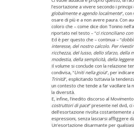
l’esortazione a vivere secondo i principi d
globalmente e agendo localmente
”, con 
osare di più e a non avere paura. Con aud
coloro che – come dice don Tonino nell’
riportato nel testo – “
ci riconciliano co
Ed è per questo che – continua – “
dobbia
interesse, del nostro calcolo. Per rivest
ricchezza, del lusso, dello sfarzo, della 
modestia, della semplicità, della leggere
Il volume si conclude con la relazione te
condivisa, “
Uniti nella gioia
”, per indica
Trinità
”, esplicitando tuttavia la tenden
un contesto che tende a far vacillare la 
la diversità.
E, infine, l’inedito discorso al Movimento L
costruttori di pace
” presente nel dvd, ci
dell’esortazione rivolta costantemente ai
espressioni, senza lasciarsi affliggere d
Un’esortazione disarmante per qualsias