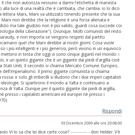
a. Il che non autorizza nessuno a darmi l'etichetta di marxista
o alla luce di una realtà che è cambiata, che cambia. io lo dico
la lettera Marx, Marx va utilizzato tenendo presente che la sua
, Marx non direbbe che la religione è una forza alienata e
iudizio ma tale giudizio non è più valido, guardi cosa succede coi
 "Teologia della Liberazione"). Ovunque. Molti comunisti del resto
 Garaudy, e non importa se vengono respinti dal partito
ncarnano quel che Marx direbbe ai nostri giorni. Cosa vuole
so i più intelligenti e i più generosi, però vivono in un equivoco
o mettersi in testa che oggi vi sono cinque giganti nel mondo: i
sti, e un quinto gigante che è un gigante dai piedi d'argilla cioè
ma Stati Uniti. Il secondo si chiama Mercato Comune Europeo,
e dell'imperialismo. Il primo gigante comunista si chiama
ossa: e solo gli imbecilli si illudono che i due imperi capitalisti
e ideologie. Si spartirono il mondo a Yalta e continuano a
 di Yalta. Dunque per il quinto gigante dai piedi di argilla,
nè presso i capitalisti americani ed europei nè presso i
970)
Rispondi
03 Dicembre 2009 alle ore 20:08:00
lo VI lo sa che lei dice certe cose? ----------- - don Helder: V'è