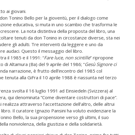
to ai giovani.
i don Tonino Bello per la gioventù, per il dialogo come
elazione educativa, si muta in uno scambio che trasforma le
 crescere. La nota distintiva della proposta del libro, una
coltare tenuti da don Tonino in circostanze diverse, sta nei
udere gli adulti. Tre interventi da leggere e uno da
e audaci. Questo il messaggio del libro.
tra il 1985 e il 1991: “
Fare luce, non scintille
” ripropone
ico di Altamura (Ba) del 9 aprile del 1986; “
Gesù Signore ci
conda narrazione, è frutto dell’incontro del 1985 col
e tenuta alla GiFra il 10 aprile 1988 è riassunta nel terzo
enza svolta il 16 luglio 1991 ad Einsiedeln (Svizzera) al
zzera, qui denominata “Come diventare costruttori di pace”.
si realizza attraverso l’accettazione dell’altro, delle altrui
l libro. Il curatore Ignazio Pansini ha voluto evidenziare la
nino Bello, la sua propensione verso gli ultimi, il suo
la nonviolenza, della giustizia e della solidarietà.
olta di alcuni pensieri chiave di don Tonino, primo fra tutti