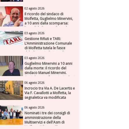
02 agosto 2026
Il ricordo del sindaco di
Molfetta, Guglielmo Minervini,
a 10 anni dalla scomparsa:
l'attualità di una politica che
genera futuro
03 agosto 2026
Gestione Rifiuti e TARI:
L’Amministrazione Comunale
di Molfetta tutela le fasce
deboli e avvia il piano di
risanamento per ASM
03 agosto 2026
Guglielmo Minervini a 10 anni
dalla morte: il ricordo del
sindaco Manuel Minervini.
Oggi due manifestazioni a Bari
e Molfetta
06 agosto 2026
Incrocio tra Via A. De Lacertis e
Via F. Cavallotti a Molfetta, la
segnaletica va modificata
06 agosto 2026
Nominati i tre dei consigli di
amministrazione della
Multiservizi e dell'Asm di
Molfetta. “Alto profilo e