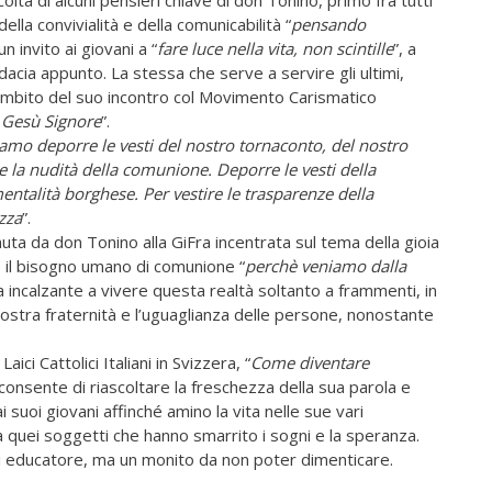
ella convivialità e della comunicabilità “
pensando
un invito ai giovani a “
fare luce nella vita, non scintille
”, a
acia appunto. La stessa che serve a servire gli ultimi,
ambito del suo incontro col Movimento Carismatico
n Gesù Signore
”.
mo deporre le vesti del nostro tornaconto, del nostro
ire la nudità della comunione. Deporre le vesti della
mentalità borghese. Per vestire le trasparenze della
zza
”.
nuta da don Tonino alla GiFra incentrata sul tema della gioia
re il bisogno umano di comunione “
perchè veniamo dalla
za incalzante a vivere questa realtà soltanto a frammenti, in
nostra fraternità e l’uguaglianza delle persone, nonostante
aici Cattolici Italiani in Svizzera, “
Come diventare
 consente di riascoltare la freschezza della sua parola e
 suoi giovani affinché amino la vita nelle sue vari
a quei soggetti che hanno smarrito i sogni e la speranza.
i educatore, ma un monito da non poter dimenticare.