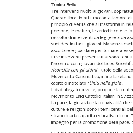
Tonino
Bello
.
Tre interventi rivolti ai giovani, soprattut
Questo libro, infatti, racconta l’amore d
principio di verità che si trasforma in r
persone, le matura, le arricchisce e le fa
raccolta di interventi da leggere a da as
suoi destinatari: i giovani. Ma senza escl
ascoltare e guardare per tornare a esser
I tre interventi presentati si sono tenuti 
l’incontro con i giovani del Liceo Scientif
riconcilia con gli ultimi
”, titolo della se
Movimento Carismatico; infine la relazion
capitolo intitolato “
Uniti nella gioia
”.
Il dvd allegato, invece, propone la confer
Movimento Laici Cattolici Italiani in Svi
La pace, la giustizia e la convivialità che 
culture e religioni sono i temi centrali de
straordinaria capacità educativa di don To
impegno per la promozione della pace, del
Ci vuole audacia è proprio questo, la racc