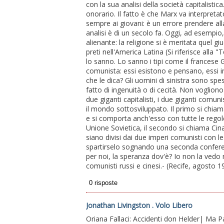
con la sua analisi della società capitalistic
onorario. Il fatto è che Marx va interpretat
sempre ai giovani: è un errore prendere al
analisi è di un secolo fa. Oggi, ad esempio
alienante: la religione si è meritata quel g
preti nell'America Latina (Si riferisce alla
lo sanno. Lo sanno i tipi come il francese
comunista: essi esistono e pensano, essi i
che le dica? Gli uomini di sinistra sono spes
fatto di ingenuità o di cecità. Non voglion
due giganti capitalisti, i due giganti comuni
il mondo sottosviluppato. Il primo si chia
e si comporta anch'esso con tutte le regol
Unione Sovietica, il secondo si chiama Cina r
siano divisi dai due imperi comunisti con l
spartirselo sognando una seconda conferenza
per noi, la speranza dov'è? Io non la vedo 
comunisti russi e cinesi.- (Recife, agosto 1
Jonathan Livingston . Volo Libero
Oriana Fallaci: Accidenti don Helder| Ma Pao