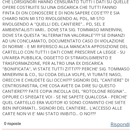
CHE LORSIGNORI HANNO CENSURATO TUTTI I DATI SU QUELLE
OPERE COSTRUITE SU UNA DISCARICA CHE TUTTI FANNO
FINTA DI ON CONOSCERE E DI NON SAPERE COS'E'??? E SIA
CHIARO NON MI STO RIVOLGENDO AL PDL, MI STO
RIVOLGENDO A "QUELLI DEL CANTIERE"... PD, SEL E
AMBIENTALISTI VARI... DOVE STA SIG. TOMMASO MINERVINI,
DOVE STA QUESTA "ALTERNATIVA VALORIALE"??? SE DINANZI
AD UN CONCLAMATO, DOCUMENTATO CASO DI VIOLAZIONE
DI NORME - E MI RIFERISCO ALLA MANCATA APPOSIZIONE DEL
CARTELLO CON TUTTI I DATI COME PRESCRIVE LA LEGGE - SU
UN'AREA PUBBLICA, OGGETTO DI STRAVOLGIMENTO E
TRASFORMAZIONE, PER ALTRO UNA EX DISCARICA
"BONIFICATA", VI STATE TUTTI ZITTI??? PERCHE' SIG. TOMMASO
MINERVINI & CO., SU CODA DELLA VOLPE, VI TURATE NASO,
ORECCHI E CHIUDETE GLI OCCHI??? SIGNORI DEL "CANTIERE" DI
CENTROSINISTRA, CHE COSA AVETE DA DIRE SU QUESTO
CANTIERE??? FATE COPIA INCOLLA DEL "ROTOLONE REGINA"...
OPPURE CI SPIEGATE VOI - SE NE SAPETE QUALCOSA - PERCHE'
QUEL CARTELLO ERA VUOTO!!! IO SONO CONVINTO CHE SIETE
BEN INFORMATI... SIGNORI DEL CANTIERE... L'ACCESSO ALLE
CARTE NON VI E' MAI STATO INIBITO... O NO???
Rispondi