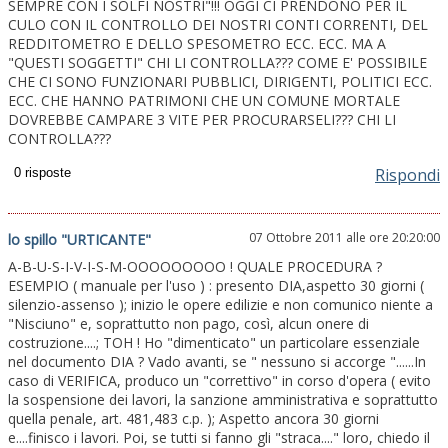
SEMPRE CON I SOLFI NOSTRI"!!! OGGI CI PRENDONO PER IL
CULO CON IL CONTROLLO DEI NOSTRI CONTI CORRENTI, DEL
REDDITOMETRO E DELLO SPESOMETRO ECC. ECC. MA A
"QUESTI SOGGETTI" CHI LI CONTROLLA??? COME E' POSSIBILE
CHE CI SONO FUNZIONARI PUBBLICI, DIRIGENTI, POLITICI ECC.
ECC. CHE HANNO PATRIMONI CHE UN COMUNE MORTALE
DOVREBBE CAMPARE 3 VITE PER PROCURARSELI??? CHI LI
CONTROLLA???
Rispondi
07 Ottobre 2011 alle ore 20:20:00
lo spillo "URTICANTE"
A-B-U-S-I-V-I-S-M-OOOOOOOOO ! QUALE PROCEDURA ?
ESEMPIO ( manuale per l'uso ) : presento DIA,aspetto 30 giorni (
silenzio-assenso ); inizio le opere edilizie e non comunico niente a
"Nisciuno" e, soprattutto non pago, così, alcun onere di
costruzione....; TOH ! Ho "dimenticato" un particolare essenziale
nel documento DIA ? Vado avanti, se " nessuno si accorge "......In
caso di VERIFICA, produco un "correttivo" in corso d'opera ( evito
la sospensione dei lavori, la sanzione amministrativa e soprattutto
quella penale, art. 481,483 c.p. ); Aspetto ancora 30 giorni
e....finisco i lavori. Poi, se tutti si fanno gli "straca...." loro, chiedo il