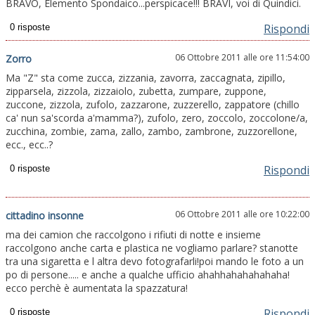
BRAVO, Elemento Spondaico...perspicace!!! BRAVI, voi di Quindici.
Rispondi
06 Ottobre 2011 alle ore 11:54:00
Zorro
Ma "Z" sta come zucca, zizzania, zavorra, zaccagnata, zipillo,
zipparsela, zizzola, zizzaiolo, zubetta, zumpare, zuppone,
zuccone, zizzola, zufolo, zazzarone, zuzzerello, zappatore (chillo
ca' nun sa'scorda a'mamma?), zufolo, zero, zoccolo, zoccolone/a,
zucchina, zombie, zama, zallo, zambo, zambrone, zuzzorellone,
ecc., ecc..?
Rispondi
06 Ottobre 2011 alle ore 10:22:00
cittadino insonne
ma dei camion che raccolgono i rifiuti di notte e insieme
raccolgono anche carta e plastica ne vogliamo parlare? stanotte
tra una sigaretta e l altra devo fotografarli!poi mando le foto a un
po di persone..... e anche a qualche ufficio ahahhahahahahaha!
ecco perchè è aumentata la spazzatura!
Rispondi