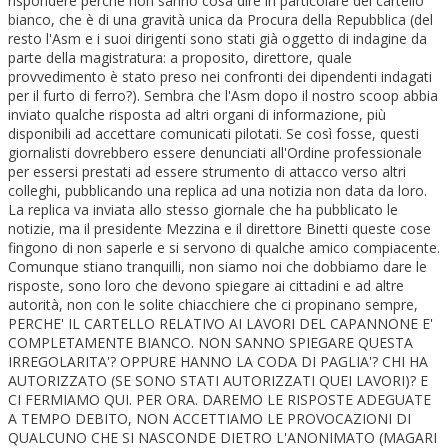
rispondere perchè non sanno cosa dire in particolare del cartello
bianco, che è di una gravità unica da Procura della Repubblica (del
resto l'Asm e i suoi dirigenti sono stati già oggetto di indagine da
parte della magistratura: a proposito, direttore, quale
provvedimento è stato preso nei confronti dei dipendenti indagati
per il furto di ferro?). Sembra che l'Asm dopo il nostro scoop abbia
inviato qualche risposta ad altri organi di informazione, più
disponibili ad accettare comunicati pilotati. Se così fosse, questi
giornalisti dovrebbero essere denunciati all'Ordine professionale
per essersi prestati ad essere strumento di attacco verso altri
colleghi, pubblicando una replica ad una notizia non data da loro.
La replica va inviata allo stesso giornale che ha pubblicato le
notizie, ma il presidente Mezzina e il direttore Binetti queste cose
fingono di non saperle e si servono di qualche amico compiacente.
Comunque stiano tranquilli, non siamo noi che dobbiamo dare le
risposte, sono loro che devono spiegare ai cittadini e ad altre
autorità, non con le solite chiacchiere che ci propinano sempre,
PERCHE' IL CARTELLO RELATIVO AI LAVORI DEL CAPANNONE E'
COMPLETAMENTE BIANCO. NON SANNO SPIEGARE QUESTA
IRREGOLARITA'? OPPURE HANNO LA CODA DI PAGLIA'? CHI HA
AUTORIZZATO (SE SONO STATI AUTORIZZATI QUEI LAVORI)? E
CI FERMIAMO QUI. PER ORA. DAREMO LE RISPOSTE ADEGUATE
A TEMPO DEBITO, NON ACCETTIAMO LE PROVOCAZIONI DI
QUALCUNO CHE SI NASCONDE DIETRO L'ANONIMATO (MAGARI