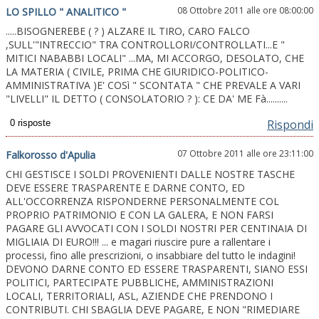
08 Ottobre 2011 alle ore 08:00:00
LO SPILLO " ANALITICO "
.....BISOGNEREBE ( ? ) ALZARE IL TIRO, CARO FALCO
,SULL'"INTRECCIO" TRA CONTROLLORI/CONTROLLATI...E "
MITICI NABABBI LOCALI" ...MA, MI ACCORGO, DESOLATO, CHE
LA MATERIA ( CIVILE, PRIMA CHE GIURIDICO-POLITICO-
AMMINISTRATIVA )E' COSì " SCONTATA " CHE PREVALE A VARI
"LIVELLI" IL DETTO ( CONSOLATORIO ? ): CE DA' ME Fà..........
Rispondi
07 Ottobre 2011 alle ore 23:11:00
Falkorosso d'Apulia
CHI GESTISCE I SOLDI PROVENIENTI DALLE NOSTRE TASCHE
DEVE ESSERE TRASPARENTE E DARNE CONTO, ED
ALL'OCCORRENZA RISPONDERNE PERSONALMENTE COL
PROPRIO PATRIMONIO E CON LA GALERA, E NON FARSI
PAGARE GLI AVVOCATI CON I SOLDI NOSTRI PER CENTINAIA DI
MIGLIAIA DI EURO!!! ... e magari riuscire pure a rallentare i
processi, fino alle prescrizioni, o insabbiare del tutto le indagini!
DEVONO DARNE CONTO ED ESSERE TRASPARENTI, SIANO ESSI
POLITICI, PARTECIPATE PUBBLICHE, AMMINISTRAZIONI
LOCALI, TERRITORIALI, ASL, AZIENDE CHE PRENDONO I
CONTRIBUTI. CHI SBAGLIA DEVE PAGARE, E NON "RIMEDIARE