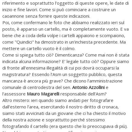
riferimento e soprattutto l’oggetto di queste opere, le date di
inizio e fine lavori. Come si può cominciare a costruire un
caoannone senza fornire queste indicazioni.
Poi, come confermano le foto che abbiamo realizzato ieri sul
posto, è apparso un cartello, ma è completamente vuoto. E va
bene che a coda della volpe i cartelli appaiono e scompaiono,
come "Quindici" ha dimostrato in un'inchiesta precedente. Ma
mettere un cartello vuoto è il colmo.
Come si spiega tutto ciò? Dimenticanza? Come mai non è stata
indicata alcuna informazione? E’ legale tutto ciò? Oppure siamo
di fronte all’ennesima illegalità di cui poi dovrà occuparsi la
magistratura? Essendo l’Asm un soggetto pubblico, questa
mancanza è ancora più grave? Che dicono l’amministrazione
comunale di centrodestra del sen.
Antonio Azzollini
e
l’assessore
Mauro Magarelli
responsabile dell’Asm?
Altro mistero: ieri quando siamo andati per fotografare
dall’esterno l’area, esercitando il nostro diritto di cronaca,
siamo stati avvicinati da un giovane che ci ha chiesto il motivo
della nostra azione e soprattutto perché stessimo
fotografando il cartello (era questo che lo preoccupava di più).