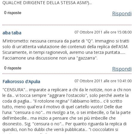
QUALCHE DIRIGENTE DELLA STESSA ASM?)...
Rispondi
07 Ottobre 2011 alle ore 15:08:00
alba talba
M'intrometto: nessuna censura da parte di "Q". Immagino si tratti
solo di un'attenta valutazione dei contenuti della replica dell'ASM.
Sicuramente, in tempi ragionevoli, avremo una terza puntata......
Facciamone una discussione non una "gazzarra".
Rispondi
07 Ottobre 2011 alle ore 10:41:00
Falkorosso d'Apulia
"CENSURA"... imparate a replicare a chi da le notizie, non a chi non
le da... vi tocca sempre "aggirare l'ostacolo", solo perché avete la
coda di paglia... "il rotolone regina" l'abbiamo letto... c'è scritto
tutto, meno qual'era il motivo di quel cartello vuoto! Delle due
l'una: "censura o no"... mi rivolgo a te, o sei imbecille, o fai la parte
dell'imbecille... ma inizio a pensare che sei più imbecille che
disonesto.. Sig. "censura o no"... Per quanto riguarda la replica di
quindici, non ho dubbi che verrà pubblicata... "i cioccolatini si