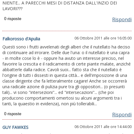
NIENTE... A PARECCHI MESI DI DISTANZA DALL'INZIO DEI
LAVORI???
Rispondi
06 Ottobre 2011 alle ore 16:05:00
Falkorosso d'Apulia
Questi sono i frutti avvelenati degli alberi che il nutellato ha deciso
di continuare ad irrorare. Delle due l'una: o il nutellato è una capra
- in molte cose lo è - oppure ha avuto un interesse preciso, nel
favorire la crescita e il radicamento di certe piante malate, anziché
abbatterle dalla radice. Cavoli suoi... fatto sta che il nutellato è
l'origine di tutti i dissesti in questa città... e dell'imposizone di una
classe dirigente che fa letteralmente cagare! Anche se occorrerà
una radicale azione di pulizia pure tra gli oppositori... (o presunti
tali)... vi sono "intersezioni"... ed "intersecazioni"... (che poi
producono comportamenti omertosi su alcuni argomenti tra i
tanti, la quaestio in evidenza), non più tollerabili...
Rispondi
06 Ottobre 2011 alle ore 14:44:00
GUY FAWKES