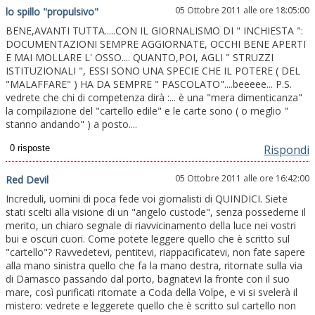
05 Ottobre 2011 alle ore 18:05:00
lo spillo "propulsivo"
BENE,AVANTI TUTTA.....CON IL GIORNALISMO DI " INCHIESTA ":
DOCUMENTAZIONI SEMPRE AGGIORNATE, OCCHI BENE APERTI
E MAI MOLLARE L' OSSO.... QUANTO,POI, AGLI " STRUZZI
ISTITUZIONALI ", ESSI SONO UNA SPECIE CHE IL POTERE ( DEL
"MALAFFARE" ) HA DA SEMPRE " PASCOLATO"....beeeee... P.S.
vedrete che chi di competenza dirà :... è una "mera dimenticanza"
la compilazione del "cartello edile" e le carte sono ( o meglio "
stanno andando" ) a posto....
Rispondi
05 Ottobre 2011 alle ore 16:42:00
Red Devil
Increduli, uomini di poca fede voi giornalisti di QUINDICI. Siete
stati scelti alla visione di un "angelo custode", senza possederne il
merito, un chiaro segnale di riavvicinamento della luce nei vostri
bui e oscuri cuori. Come potete leggere quello che è scritto sul
"cartello"? Ravvedetevi, pentitevi, riappacificatevi, non fate sapere
alla mano sinistra quello che fa la mano destra, ritornate sulla via
di Damasco passando dal porto, bagnatevi la fronte con il suo
mare, così purificati ritornate a Coda della Volpe, e vi si svelerà il
mistero: vedrete e leggerete quello che è scritto sul cartello non