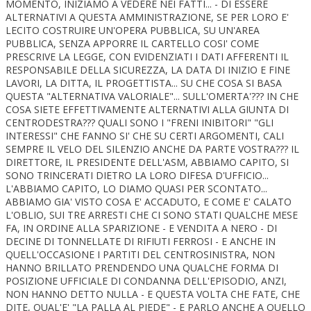
MOMENTO, INIZIAMO A VEDERE NEI FATTI... - DI ESSERE
ALTERNATIVI A QUESTA AMMINISTRAZIONE, SE PER LORO E'
LECITO COSTRUIRE UN'OPERA PUBBLICA, SU UN'AREA
PUBBLICA, SENZA APPORRE IL CARTELLO COSI' COME
PRESCRIVE LA LEGGE, CON EVIDENZIATI I DATI AFFERENTI IL
RESPONSABILE DELLA SICUREZZA, LA DATA DI INIZIO E FINE
LAVORI, LA DITTA, IL PROGETTISTA... SU CHE COSA SI BASA
QUESTA "ALTERNATIVA VALORIALE"... SULL'OMERTA'??? IN CHE
COSA SIETE EFFETTIVAMENTE ALTERNATIVI ALLA GIUNTA DI
CENTRODESTRA??? QUALI SONO I "FRENI INIBITORI" "GLI
INTERESSI" CHE FANNO SI' CHE SU CERTI ARGOMENTI, CALI
SEMPRE IL VELO DEL SILENZIO ANCHE DA PARTE VOSTRA??? IL
DIRETTORE, IL PRESIDENTE DELL'ASM, ABBIAMO CAPITO, SI
SONO TRINCERATI DIETRO LA LORO DIFESA D'UFFICIO...
L'ABBIAMO CAPITO, LO DIAMO QUASI PER SCONTATO...
ABBIAMO GIA' VISTO COSA E' ACCADUTO, E COME E' CALATO
L'OBLIO, SUI TRE ARRESTI CHE CI SONO STATI QUALCHE MESE
FA, IN ORDINE ALLA SPARIZIONE - E VENDITA A NERO - DI
DECINE DI TONNELLATE DI RIFIUTI FERROSI - E ANCHE IN
QUELL'OCCASIONE I PARTITI DEL CENTROSINISTRA, NON
HANNO BRILLATO PRENDENDO UNA QUALCHE FORMA DI
POSIZIONE UFFICIALE DI CONDANNA DELL'EPISODIO, ANZI,
NON HANNO DETTO NULLA - E QUESTA VOLTA CHE FATE, CHE
DITE, QUAL'E' "LA PALLA AL PIEDE" - E PARLO ANCHE A QUELLO