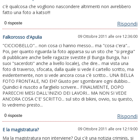
c'è qualcosa che vogliono nascondere altrimenti non avrebbero
fatto una foto a katso!!!
Rispondi
09 Ottobre 2011 alle ore 12:36:00
Falkorosso d'Apulia
"CICCIOBELLO"... non cosa ci hanno messo... ma "cosa c'era"...
Poi, per quanto riguarda la foto apparsa su un sito che "si pregia"
di pubblicare anche belle ragazze svestite (il Bunga Bunga, ha i
suoi "sacerdoti" anche a livello locale), che dire... mai vista una
foto di traverso, sfocata, dalla quale si vede il cartello scritto, ma
evidentemente, non si vede ancora cosa c'è scritto... UNA BELLA
FOTO FRONTALE, NO EH? Giusto per sgombrare ogni dubbio...
Quindici è riuscito a farglielo scrivere... FINALMENTE, DOPO
PARECCHI MESI DALL'INIZIO DEI LAVORI... MA NON SI VEDE
ANCORA COSA C'E' SCRITTO... sul sito di bikini, ovvio, su questo,
lo vedremo presto...
Rispondi
09 Ottobre 2011 alle ore 12:19:00
E la magistratura?
Ma la magistratura non interviene? Qui c'è una notizia criminis, si