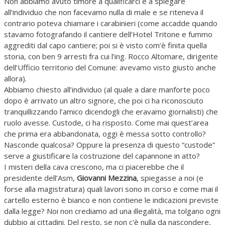
Non abbiamo avuto timore a qualificarci e a spiegare
all’individuo che non facevamo nulla di male e se riteneva il
contrario poteva chiamare i carabinieri (come accadde quando
stavamo fotografando il cantiere dell’Hotel Tritone e fummo
aggrediti dal capo cantiere; poi si è visto com’è finita quella
storia, con ben 9 arresti fra cui l’ing. Rocco Altomare, dirigente
dell’Ufficio territorio del Comune: avevamo visto giusto anche
allora).
Abbiamo chiesto all’individuo (al quale a dare manforte poco
dopo è arrivato un altro signore, che poi ci ha riconosciuto
tranquillizzando l’amico dicendogli che eravamo giornalisti) che
ruolo avesse. Custode, ci ha risposto. Come mai quest’area
che prima era abbandonata, oggi è messa sotto controllo?
Nasconde qualcosa? Oppure la presenza di questo “custode”
serve a giustificare la costruzione del capannone in atto?
I misteri della cava crescono, ma ci piacerebbe che il
presidente dell’Asm,
Giovanni Mezzina
, spiegasse a noi (e
forse alla magistratura) quali lavori sono in corso e come mai il
cartello esterno è bianco e non contiene le indicazioni previste
dalla legge? Noi non crediamo ad una illegalità, ma tolgano ogni
dubbio ai cittadini. Del resto, se non c'è nulla da nascondere,