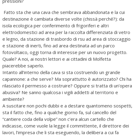
pressioni?
Fatto sta che una cava che sembrava abbandonata e la cui
destinazione è cambiata diverse volte (chissà perché?): da
isola ecologica per conferimento di frigoriferi e altri
elettrodomestici ad area per la raccolta differenziata di vetro
e legno, da stazione di trasbordo di rsu ad area di stoccaggio
e stazione di inerti, fino ad area destinata ad un parco
fotovoltaico, oggi torna di interesse per un nuovo progetto.
Quale? A noi, ai nostri lettori e ai cittadini di Molfetta
piacerebbe saperlo.
Intanto all’interno della cava si sta costruendo un grande
capannone: a che serve? Ma soprattutto è autorizzato? Chi ha
rilasciato il permesso a costruire? Oppure si tratta di un’opera
abusiva? Ne sanno qualcosa i vigili addetti al territorio e
ambiente?
A suscitare non pochi dubbi e a destare quantomeno sospetti,
sta il fatto che, fino a qualche giorno fa, sul cancello del
“cantiere coda della volpe” non c’era alcun cartello che
indicasse, come vuole la legge il committente, il direttore dei
lavori, l’impresa che li sta eseguendo, la delibera a cui fa