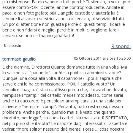
più misterioso. Fatelo sapere a tutti perchè "il silenzio, a volte, può
essere controPORTOcente, anche controproducente. Andate in
pace, e non fotografate più! L'angelo custode vi aiuterà: lui è
sempre lì al vostro servizio, al nostro servizio, al servizio di tutti.
Un po' di attenzione non guasta perchè di questi tempi, fidarsi è
bene e non fidarsi è meglio, perchè in molti ci vogliono fare il
servizio: se non ce l'hanno giòà fatto!
Rispondi
05 Ottobre 2011 alle ore 16:26:00
tommaso gaudio
E che diamine, Direttore! Quante domande tutte in una volta! Ma
lo sai che stai "parlando" con/della pubblica amministrazione?
Dunque, una cosa alla volta. Il capannone? ...poi si saprà a che
serve e chi lo ha commissionato, POI!. Il cartello vuoto? Un
semplice sbaglio: è stato ...affisso prima che, chi avrebbe dovuto,
riempisse i "campi" del cartello medesimo; adesso, come sarai
anche tu daccordo, è pericoloso arrampicarsi su una scala per
scrivere e "riempire i campi". Pertanto, tutto resta così, nessun
problema. Anche perché, quando mai si è visto che quanto
riportato, per legge?, su questi cartelli sia mai stato RISPETTATO,
nel più puro stile italiota? Le risposte dagli interessati? ...aspetta e
vedrai: "more solito" nessuno dirà niente. Forse ..."cosa nosctra