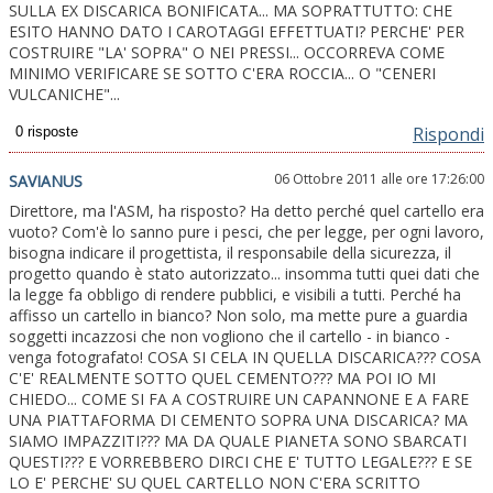
SULLA EX DISCARICA BONIFICATA... MA SOPRATTUTTO: CHE
ESITO HANNO DATO I CAROTAGGI EFFETTUATI? PERCHE' PER
COSTRUIRE "LA' SOPRA" O NEI PRESSI... OCCORREVA COME
MINIMO VERIFICARE SE SOTTO C'ERA ROCCIA... O "CENERI
VULCANICHE"...
Rispondi
06 Ottobre 2011 alle ore 17:26:00
SAVIANUS
Direttore, ma l'ASM, ha risposto? Ha detto perché quel cartello era
vuoto? Com'è lo sanno pure i pesci, che per legge, per ogni lavoro,
bisogna indicare il progettista, il responsabile della sicurezza, il
progetto quando è stato autorizzato... insomma tutti quei dati che
la legge fa obbligo di rendere pubblici, e visibili a tutti. Perché ha
affisso un cartello in bianco? Non solo, ma mette pure a guardia
soggetti incazzosi che non vogliono che il cartello - in bianco -
venga fotografato! COSA SI CELA IN QUELLA DISCARICA??? COSA
C'E' REALMENTE SOTTO QUEL CEMENTO??? MA POI IO MI
CHIEDO... COME SI FA A COSTRUIRE UN CAPANNONE E A FARE
UNA PIATTAFORMA DI CEMENTO SOPRA UNA DISCARICA? MA
SIAMO IMPAZZITI??? MA DA QUALE PIANETA SONO SBARCATI
QUESTI??? E VORREBBERO DIRCI CHE E' TUTTO LEGALE??? E SE
LO E' PERCHE' SU QUEL CARTELLO NON C'ERA SCRITTO