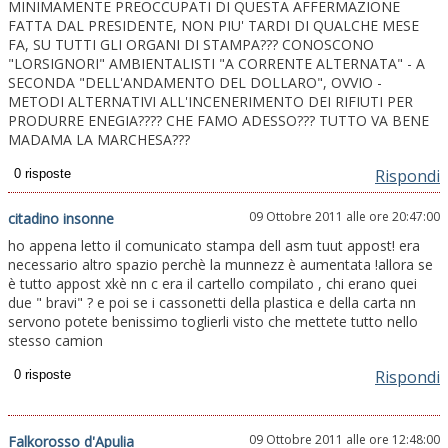
MINIMAMENTE PREOCCUPATI DI QUESTA AFFERMAZIONE
FATTA DAL PRESIDENTE, NON PIU' TARDI DI QUALCHE MESE
FA, SU TUTTI GLI ORGANI DI STAMPA??? CONOSCONO
"LORSIGNORI" AMBIENTALISTI "A CORRENTE ALTERNATA" - A
SECONDA "DELL'ANDAMENTO DEL DOLLARO", OVVIO -
METODI ALTERNATIVI ALL'INCENERIMENTO DEI RIFIUTI PER
PRODURRE ENEGIA???? CHE FAMO ADESSO??? TUTTO VA BENE
MADAMA LA MARCHESA???
Rispondi
09 Ottobre 2011 alle ore 20:47:00
citadino insonne
ho appena letto il comunicato stampa dell asm tuut appost! era
necessario altro spazio perchè la munnezz è aumentata !allora se
è tutto appost xkè nn c era il cartello compilato , chi erano quei
due " bravi" ? e poi se i cassonetti della plastica e della carta nn
servono potete benissimo toglierli visto che mettete tutto nello
stesso camion
Rispondi
09 Ottobre 2011 alle ore 12:48:00
Falkorosso d'Apulia