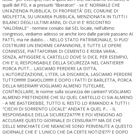
quelli del PD, e ai presunti "liberatori" - se E' NORMALE CHE
UN'AZIENDA PUBBLICA, DI PROPRIETÀ' DEL COMUNE DI
MOLFETTA, SU UN'AREA PUBBLICA, MENZIONATA IN TUTTI I
BILANCI DEGLI ULTIMI ANNI, DI CUI VI E' RISCONTRO
"VALORIALE" - termine coniato dal SEL locale, nell'ultimo
congresso, vediamo adesso se anche loro dalle parole passano AI
FATTI, ma ne dubito... - NELLO STATO PATRIMONIALE, SI PUO'
COSTRUIRE UN ENORME CAPANNONE, E TUTTE LE OPERE
CONNESSE, PIATTAFORMA DI CEMENTO E ROBA VARIA...
SENZA, AFFIGGERE IL CARTELLO DOVE SI DICE, PER ESEMPIO,
CHI E' IL RESPONSABILE DELLA SICUREZZA NEL CANTIERE!!!
PORCA PUTT.... LASCIAMO PERDERE LA DITTA,
L'AUTORIZZAZIONE, L'ITER, LA DISCARICA, LASCIAMO PERDERE
TUTTO!!!!!!!!!! DIAVOLO!!!!!!!! E DOPO I FATTI DI BARLETTA, PORCA
DELLA MISERIA!!!!! VOGLIAMO ALMENO TUTELARE,
CONTROLLARE, le norme sulla sicurezza dei cantieri? VOGLIAMO
ALMENO PRETENDERE CHE SU QUEL CARTELLO CI SIA ALMENO
- A ME BASTEREBBE, TUTTO IL RESTO LO RIMANDO A TUTTI I
"CIECHI DI SORRENTO LOCALE" ANDATE A QUEL P... - IL
RESPONSABILE DELLA SICUREZZA???!!! E POI VENGONO AD
ACCUSARE QUESTO GIORNALE DI CENSURA??? MA DE CHE
DELLE MINCHIATE CHE NEANCHE SONO PERVENUTE A QUESTO
GIORNALE CHE E' L'UNICO CHE DA CERTE NOTIZIE??? E DOPO