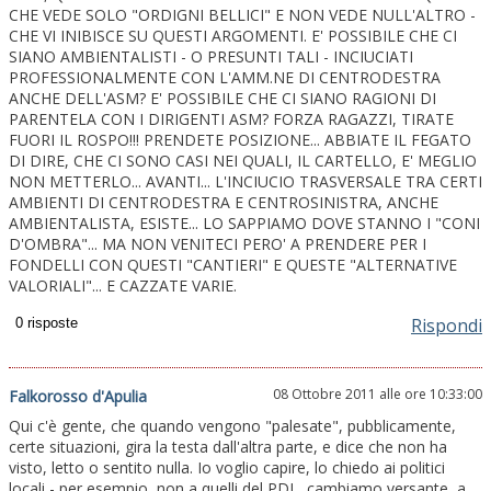
CHE VEDE SOLO "ORDIGNI BELLICI" E NON VEDE NULL'ALTRO -
CHE VI INIBISCE SU QUESTI ARGOMENTI. E' POSSIBILE CHE CI
SIANO AMBIENTALISTI - O PRESUNTI TALI - INCIUCIATI
PROFESSIONALMENTE CON L'AMM.NE DI CENTRODESTRA
ANCHE DELL'ASM? E' POSSIBILE CHE CI SIANO RAGIONI DI
PARENTELA CON I DIRIGENTI ASM? FORZA RAGAZZI, TIRATE
FUORI IL ROSPO!!! PRENDETE POSIZIONE... ABBIATE IL FEGATO
DI DIRE, CHE CI SONO CASI NEI QUALI, IL CARTELLO, E' MEGLIO
NON METTERLO... AVANTI... L'INCIUCIO TRASVERSALE TRA CERTI
AMBIENTI DI CENTRODESTRA E CENTROSINISTRA, ANCHE
AMBIENTALISTA, ESISTE... LO SAPPIAMO DOVE STANNO I "CONI
D'OMBRA"... MA NON VENITECI PERO' A PRENDERE PER I
FONDELLI CON QUESTI "CANTIERI" E QUESTE "ALTERNATIVE
VALORIALI"... E CAZZATE VARIE.
Rispondi
08 Ottobre 2011 alle ore 10:33:00
Falkorosso d'Apulia
Qui c'è gente, che quando vengono "palesate", pubblicamente,
certe situazioni, gira la testa dall'altra parte, e dice che non ha
visto, letto o sentito nulla. Io voglio capire, lo chiedo ai politici
locali - per esempio, non a quelli del PDL, cambiamo versante, a