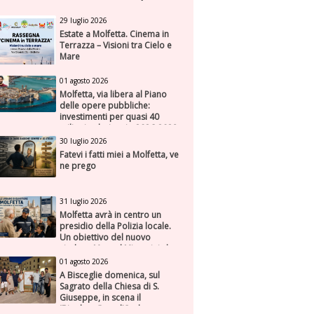
29 luglio 2026
Estate a Molfetta. Cinema in
Terrazza – Visioni tra Cielo e
Mare
01 agosto 2026
Molfetta, via libera al Piano
delle opere pubbliche:
investimenti per quasi 40
milioni nel triennio 2026-2028
30 luglio 2026
Fatevi i fatti miei a Molfetta, ve
ne prego
31 luglio 2026
Molfetta avrà in centro un
presidio della Polizia locale.
Un obiettivo del nuovo
sindaco Manuel Minervini che
diviene realtà, con la speranza
01 agosto 2026
di maggiore efficienza e
A Bisceglie domenica, sul
presenza sul territorio
Sagrato della Chiesa di S.
Giuseppe, in scena il
“Rigoletto” con l’Orchestra