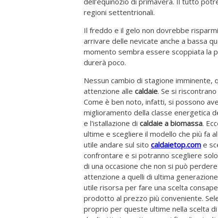
dell’equinozio di primavera. Il tutto pot
regioni settentrionali.
Il freddo e il gelo non dovrebbe risparm
arrivare delle nevicate anche a bassa q
momento sembra essere scoppiata la pri
durerà poco.
Nessun cambio di stagione imminente, q
attenzione alle
caldaie
. Se si riscontrano
Come è ben noto, infatti, si possono av
miglioramento della classe energetica de
e l'istallazione di
caldaie a biomassa
. Ec
ultime e scegliere il modello che più fa a
utile andare sul sito
caldaietop.com
e sce
confrontare e si potranno scegliere solo 
di una occasione che non si può perdere. Su
attenzione a quelli di ultima generazione 
utile risorsa per fare una scelta consapev
prodotto al prezzo più conveniente. Sel
proprio per queste ultime nella scelta di