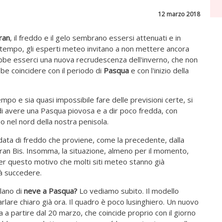
12 marzo 2018
ran
, il freddo e il gelo sembrano essersi attenuati e in
 bel tempo, gli esperti meteo invitano a non mettere ancora
ebbe esserci una nuova recrudescenza dell'inverno, che non
be coincidere con il periodo di
Pasqua
e con l'inizio della
o e sia quasi impossibile fare delle previsioni certe, si
 di avere una Pasqua piovosa e a dir poco fredda, con
so nel nord della nostra penisola.
data di freddo che proviene, come la precedente, dalla
ran Bis. Insomma, la situazione, almeno per il momento,
er questo motivo che molti siti meteo stanno già
à succedere.
rlano di
neve a Pasqua?
Lo vediamo subito. Il modello
lare chiaro già ora. Il quadro è poco lusinghiero. Un nuovo
ia a partire dal 20 marzo, che coincide proprio con il giorno