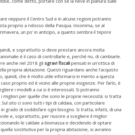
rebbe, come detto, portare con sé la neve in pianura sulle
iare neppure il Centro Sud e in alcune regioni potranno
uota proprio a ridosso della Pasqua. Insomma, se al
mavera, un po' in anticipo, a quanto sembra il tepore
uindi, e soprattutto si deve prestare ancora molta
 anomalie è il caso di controllarle e, perché no, di cambiarle.
ere anche nel 2018 gli
sgravi fiscali
pensati in un'ottica di
lla propria abitazione. Questi riguardano anche l'acquisto
co, quindi, che è molto utile informarsi in merito a questa
l caso proprio ed è vicino alle proprie esigenze. Per farlo, è
gliere i modelli a cui si è interessati. Si potranno
i migliori per quelle che sono le proprie necessità: si tratta
l sito ci sono tutti i tipi di caldaia, con particolare
in grado di soddisfare ogni bisogno. Si tratta, infatti, di una
ole e, soprattutto, per riuscire a scegliere il miglior
ezionando le caldaie a biomassa e decidendo di optare
 quella sostitutiva per la propria abitazione, si avranno