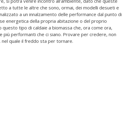
oltre, si potrà venire incontro all'ambiente, dato che queste
to a tutte le altre che sono, ormai, dei modelli desueti e
finalizzato a un innalzamento delle performance dal punto di
sse energetica della propria abitazione o del proprio
o questo tipo di caldaie a biomassa che, ora come ora,
 e più performanti che ci siano. Provare per credere, non
nel quale il freddo sta per tornare.