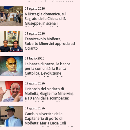
milioni nel triennio 2026-2028
01 agosto 2026
A Bisceglie domenica, sul
Sagrato della Chiesa di S.
Giuseppe, in scena il
“Rigoletto” con l’Orchestra
Sinfonica Federiciana
01 agosto 2026
Tennistavolo Molfetta,
Roberto Minervini approda ad
Otranto
31 luglio 2026
La banca di paese, la banca
per la comunità: la Banca
Cattolica. L’evoluzione
finanziaria della città di
Molfetta (Parte seconda)
02 agosto 2026
Il ricordo del sindaco di
Molfetta, Guglielmo Minervini,
a 10 anni dalla scomparsa:
l'attualità di una politica che
genera futuro
01 agosto 2026
Cambio al vertice della
Capitaneria di porto di
Molfetta: Maria Lucia Colì
succede a Raffaele Muscariello