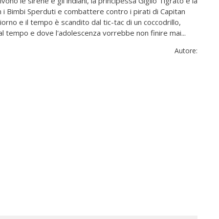
ono le sirene e gli indiani, la principessa Giglio Tigrato e la
on i Bimbi Sperduti e combattere contro i pirati di Capitan
iorno e il tempo è scandito dal tic-tac di un coccodrillo,
dal tempo e dove l'adolescenza vorrebbe non finire mai...
Autore: