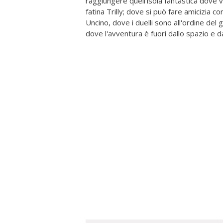
raggiungere quell'isola fantastica dove viv
fatina Trilly; dove si può fare amicizia c
Uncino, dove i duelli sono all'ordine del g
dove l'avventura è fuori dallo spazio e 