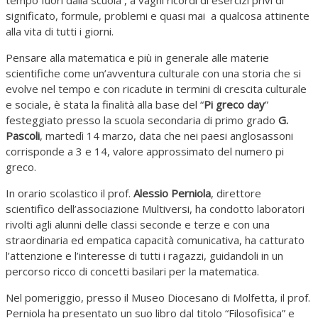
tempo fuori dalla scuola , a vaghi ricordi di esercizi privi di
significato, formule, problemi e quasi mai a qualcosa attinente
alla vita di tutti i giorni.
Pensare alla matematica e più in generale alle materie
scientifiche come un’avventura culturale con una storia che si
evolve nel tempo e con ricadute in termini di crescita culturale
e sociale, è stata la finalità alla base del “
Pi greco day
”
festeggiato presso la scuola secondaria di primo grado
G.
Pascoli
, martedì 14 marzo, data che nei paesi anglosassoni
corrisponde a 3 e 14, valore approssimato del numero pi
greco.
In orario scolastico il prof.
Alessio Perniola
, direttore
scientifico dell’associazione Multiversi, ha condotto laboratori
rivolti agli alunni delle classi seconde e terze e con una
straordinaria ed empatica capacità comunicativa, ha catturato
l’attenzione e l’interesse di tutti i ragazzi, guidandoli in un
percorso ricco di concetti basilari per la matematica.
Nel pomeriggio, presso il Museo Diocesano di Molfetta, il prof.
Perniola ha presentato un suo libro dal titolo “Filosofisica” e