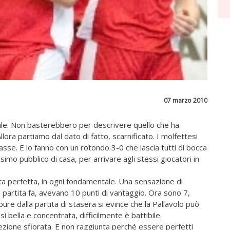
07 marzo 2010
ile. Non basterebbero per descrivere quello che ha
lora partiamo dal dato di fatto, scarnificato. I molfettesi
asse. E lo fanno con un rotondo 3-0 che lascia tutti di bocca
simo pubblico di casa, per arrivare agli stessi giocatori in
ita perfetta, in ogni fondamentale. Una sensazione di
na partita fa, avevano 10 punti di vantaggio. Ora sono 7,
ure dalla partita di stasera si evince che la Pallavolo può
 bella e concentrata, difficilmente è battibile.
rfezione sfiorata. E non raggiunta perché essere perfetti