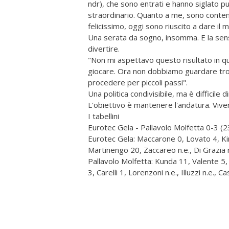
ndr), che sono entrati e hanno siglato pu
straordinario. Quanto a me, sono conten
felicissimo, oggi sono riuscito a dare il 
Una serata da sogno, insomma. E la sen
divertire.
"Non mi aspettavo questo risultato in 
giocare. Ora non dobbiamo guardare trop
procedere per piccoli passi".
Una politica condivisibile, ma è difficile
L'obiettivo è mantenere l'andatura. Viver
I tabellini
Eurotec Gela - Pallavolo Molfetta 0-3 (
Eurotec Gela: Maccarone 0, Lovato 4, Kind
Martinengo 20, Zaccareo n.e., Di Grazia n.e.
Pallavolo Molfetta: Kunda 11, Valente 5, U
3, Carelli 1, Lorenzoni n.e., Illuzzi n.e., Cas