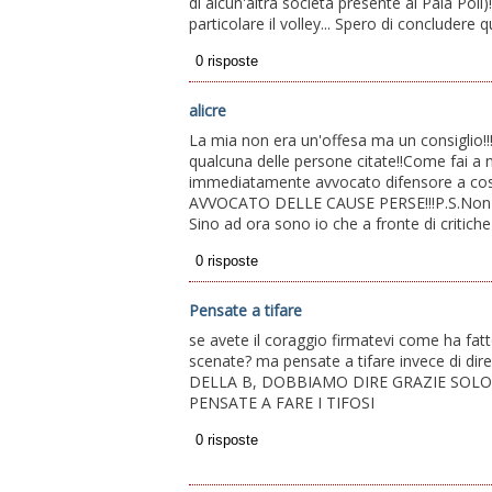
di alcun'altra società presente al Pala Poli)
particolare il volley... Spero di concludere q
alicre
La mia non era un'offesa ma un consiglio!!
qualcuna delle persone citate!!Come fai a n
immediatamente avvocato difensore a costo 
AVVOCATO DELLE CAUSE PERSE!!!P.S.Non ave
Sino ad ora sono io che a fronte di critiche 
Pensate a tifare
se avete il coraggio firmatevi come ha fatto
scenate? ma pensate a tifare invece di 
DELLA B, DOBBIAMO DIRE GRAZIE SOLO 
PENSATE A FARE I TIFOSI