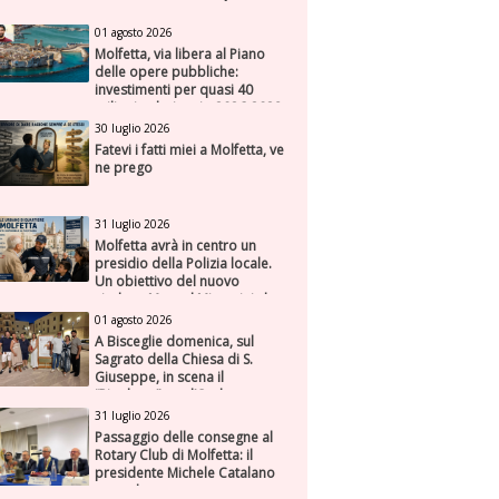
01 agosto 2026
Molfetta, via libera al Piano
delle opere pubbliche:
investimenti per quasi 40
milioni nel triennio 2026-2028
30 luglio 2026
Fatevi i fatti miei a Molfetta, ve
ne prego
31 luglio 2026
Molfetta avrà in centro un
presidio della Polizia locale.
Un obiettivo del nuovo
sindaco Manuel Minervini che
diviene realtà, con la speranza
01 agosto 2026
di maggiore efficienza e
A Bisceglie domenica, sul
presenza sul territorio
Sagrato della Chiesa di S.
Giuseppe, in scena il
“Rigoletto” con l’Orchestra
Sinfonica Federiciana
31 luglio 2026
Passaggio delle consegne al
Rotary Club di Molfetta: il
presidente Michele Catalano
succede a se stesso