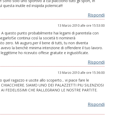
!!! Sono solo uno sportivo a cui piacciono tutti gli sport, in
uì questa inutile ed insipida polemica!!!
Rispondi
13 Marzo 2010 alle ore 15:53:00
! A questo punto probabilmente hai legami di parentela con
egarlo!Se continui così la società ti nominerà
zero. Mi auguro,per il bene di tutti, tu non diventa
vo la benchè minima intenzione di offendere il tuo lavoro.
leggittime ho ricevuto offese gratuite e ingiustificate.
Rispondi
13 Marzo 2010 alle ore 15:36:00
 quel ragazzo e uscite allo scoperto... vi piace fare le
dire CHIACCHIERE. SIAMO UNO DEI PALAZZETTI PIU SILENZIOSI
AI FEDELISSIMI CHE RALLEGRANO LE NOSTRE PARTITE.
Rispondi