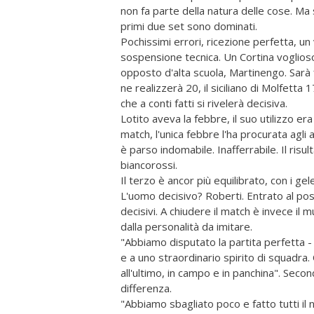
non fa parte della natura delle cose. Ma s
primi due set sono dominati.
Pochissimi errori, ricezione perfetta, un 
sospensione tecnica. Un Cortina voglioso 
opposto d'alta scuola, Martinengo. Sarà fi
ne realizzerà 20, il siciliano di Molfett
che a conti fatti si rivelerà decisiva.
Lotito aveva la febbre, il suo utilizzo e
match, l'unica febbre l'ha procurata agli
è parso indomabile. Inafferrabile. Il risu
biancorossi.
Il terzo è ancor più equilibrato, con i ge
L'uomo decisivo? Roberti. Entrato al pos
decisivi. A chiudere il match è invece il 
dalla personalità da imitare.
"Abbiamo disputato la partita perfetta -
e a uno straordinario spirito di squadra
all'ultimo, in campo e in panchina". Seco
differenza.
"Abbiamo sbagliato poco e fatto tutti il 