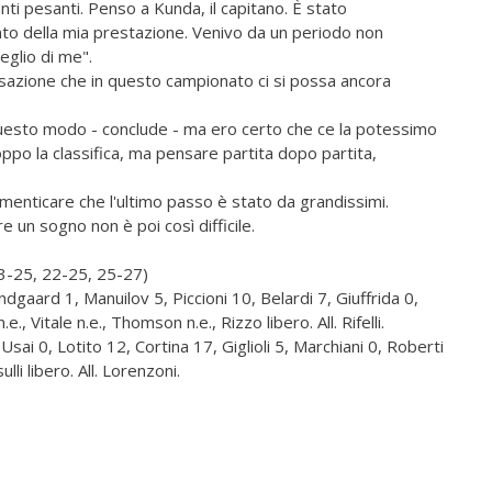
nti pesanti. Penso a Kunda, il capitano. È stato
to della mia prestazione. Venivo da un periodo non
meglio di me".
sazione che in questo campionato ci si possa ancora
questo modo - conclude - ma ero certo che ce la potessimo
po la classifica, ma pensare partita dopo partita,
 dimenticare che l'ultimo passo è stato da grandissimi.
e un sogno non è poi così difficile.
23-25, 22-25, 25-27)
gaard 1, Manuilov 5, Piccioni 10, Belardi 7, Giuffrida 0,
, Vitale n.e., Thomson n.e., Rizzo libero. All. Rifelli.
sai 0, Lotito 12, Cortina 17, Giglioli 5, Marchiani 0, Roberti
ulli libero. All. Lorenzoni.