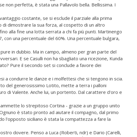
e non perfetta, è stata una Pallavolo bella. Bellissima. I
vantaggio costante, se si esclude il parziale alla prima
di dimostrare la sua forza, al cospetto di un altro
no alla fine una lotta serrata a chi fa più punti. Martinengo
a 17, con una percentuale del 60%. Una percentuale bulgara,
ra pure in dubbio. Ma in campo, almeno per gran parte del
 avversari. E se Casulli non ha sbagliato una ricezione, Kunda
ltato? Pure il secondo set si conclude a favore dei
lesi a condurre le danze e i molfettesi che si tengono in scia.
to del generosissimo Lotito, mette a terra i palloni
muro di Valente. Anche lui, un portento. Dal carattere d'oro e
 ammette lo strepitoso Cortina - grazie a un gruppo unito
. Ognuno è stato pronto ad aiutare il compagno, dal primo
ndo l'opposto siciliano è stata la compattezza a fare la
nostro dovere. Penso a Luca (Roberti, ndr) e Dario (Carelli,