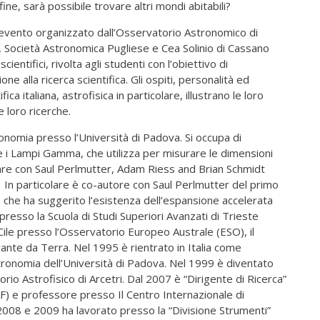
ne, sarà possibile trovare altri mondi abitabili?
evento organizzato dall’Osservatorio Astronomico di
, Società Astronomica Pugliese e Cea Solinio di Cassano
entifici, rivolta agli studenti con l’obiettivo di
e alla ricerca scientifica. Gli ospiti, personalità ed
ca italiana, astrofisica in particolare, illustrano le loro
e loro ricerche.
ronomia presso l’Università di Padova. Si occupa di
e i Lampi Gamma, che utilizza per misurare le dimensioni
rare con Saul Perlmutter, Adam Riess and Brian Schmidt
1. In particolare è co-autore con Saul Perlmutter del primo
 che ha suggerito l’esistenza dell’espansione accelerata
presso la Scuola di Studi Superiori Avanzati di Trieste
Cile presso l’Osservatorio Europeo Australe (ESO), il
te da Terra. Nel 1995 è rientrato in Italia come
tronomia dell’Università di Padova. Nel 1999 è diventato
o Astrofisico di Arcetri. Dal 2007 è “Dirigente di Ricerca”
NAF) e professore presso Il Centro Internazionale di
 2008 e 2009 ha lavorato presso la “Divisione Strumenti”