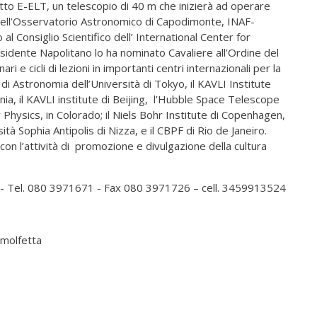
tto E-ELT, un telescopio di 40 m che inizierà ad operare
 dell’Osservatorio Astronomico di Capodimonte, INAF-
 al Consiglio Scientifico dell’ International Center for
esidente Napolitano lo ha nominato Cavaliere all’Ordine del
 e cicli di lezioni in importanti centri internazionali per la
 di Astronomia dell’Università di Tokyo, il KAVLI Institute
rnia, il KAVLI institute di Beijing, l’Hubble Space Telescope
r Physics, in Colorado; il Niels Bohr Institute di Copenhagen,
ità Sophia Antipolis di Nizza, e il CBPF di Rio de Janeiro.
 con l’attività di promozione e divulgazione della cultura
 - Tel. 080 3971671 - Fax 080 3971726 – cell. 3459913524
omolfetta