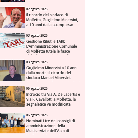
02 agosto 2026
Il ricordo del sindaco di
Molfetta, Guglielmo Minervini,
a 10 anni dalla scomparsa:
l'attualità di una politica che
genera futuro
03 agosto 2026
Gestione Rifiuti e TARI:
L’Amministrazione Comunale
di Molfetta tutela le fasce
deboli e avvia il piano di
risanamento per ASM
03 agosto 2026
Guglielmo Minervini a 10 anni
dalla morte: il ricordo del
sindaco Manuel Minervini.
Oggi due manifestazioni a Bari
e Molfetta
06 agosto 2026
Incrocio tra Via A. De Lacertis e
Via F. Cavallotti a Molfetta, la
segnaletica va modificata
06 agosto 2026
Nominati i tre dei consigli di
amministrazione della
Multiservizi e dell'Asm di
Molfetta. “Alto profilo e