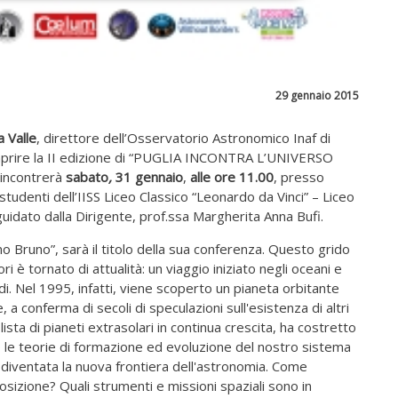
29 gennaio 2015
 Valle
, direttore dell’Osservatorio Astronomico Inaf di
aprire la II edizione di “PUGLIA INCONTRA L’UNIVERSO
, incontrerà
sabato
,
31 gennaio
,
alle ore 11.00
, presso
studenti dell’IISS Liceo Classico “Leonardo da Vinci” – Liceo
 guidato dalla Dirigente, prof.ssa Margherita Anna Bufi.
 Bruno”, sarà il titolo della sua conferenza. Questo grido
i è tornato di attualità: un viaggio iniziato negli oceani e
ndi. Nel 1995, infatti, viene scoperto un pianeta orbitante
, a conferma di secoli di speculazioni sull'esistenza di altri
lista di pianeti extrasolari in continua crescita, ha costretto
ico le teorie di formazione ed evoluzione del nostro sistema
 è diventata la nuova frontiera dell'astronomia. Come
osizione? Quali strumenti e missioni spaziali sono in