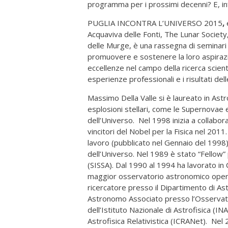
programma per i prossimi decenni? E, infi
PUGLIA INCONTRA L’UNIVERSO 2015
,
Acquaviva delle Fonti, The Lunar Society
delle Murge, è una rassegna di seminari sci
promuovere e sostenere la loro aspirazion
eccellenze nel campo della ricerca scientifi
esperienze professionali e i risultati dell
Massimo Della Valle si è laureato in Ast
esplosioni stellari, come le Supernovae 
dell’Universo. Nel 1998 inizia a collabo
vincitori del Nobel per la Fisica nel 201
lavoro (pubblicato nel Gennaio del 1998)
dell’Universo. Nel 1989 è stato “Fellow” 
(SISSA). Dal 1990 al 1994 ha lavorato in 
maggior osservatorio astronomico operan
ricercatore presso il Dipartimento di As
Astronomo Associato presso l’Osservatori
dell’Istituto Nazionale di Astrofisica (I
Astrofisica Relativistica (ICRANet). Nel