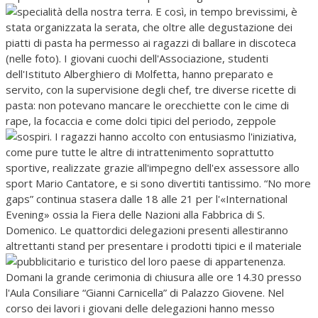
specialità della nostra terra.
E così, in tempo brevissimi, è
stata organizzata la serata, che oltre alle degustazione dei
piatti di pasta ha permesso ai ragazzi di ballare in discoteca
(nelle foto). I giovani cuochi dell'Associazione, studenti
dell'Istituto Alberghiero di Molfetta, hanno preparato e
servito, con la supervisione degli chef, tre diverse ricette di
pasta: non potevano mancare le orecchiette con le cime di
rape, la focaccia e come dolci tipici del periodo, zeppole
sospiri.
I ragazzi hanno accolto con entusiasmo l'iniziativa,
come pure tutte le altre di intrattenimento soprattutto
sportive, realizzate grazie all'impegno dell'ex assessore allo
sport Mario Cantatore, e si sono divertiti tantissimo. “No more
gaps” continua stasera dalle 18 alle 21 per l'«International
Evening» ossia la Fiera delle Nazioni alla Fabbrica di S.
Domenico. Le quattordici delegazioni presenti allestiranno
altrettanti stand per presentare i prodotti tipici e il materiale
pubblicitario e turistico del loro paese di appartenenza.
Domani la grande cerimonia di chiusura alle ore 14.30 presso
l'Aula Consiliare “Gianni Carnicella” di Palazzo Giovene. Nel
corso dei lavori i giovani delle delegazioni hanno messo