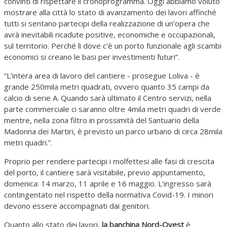
convinti di rispettare il cronoprogramma. Oggi abbiamo voluto
mostrare alla città lo stato di avanzamento dei lavori affinché
tutti si sentano partecipi della realizzazione di un’opera che
avrà inevitabili ricadute positive, economiche e occupazionali,
sul territorio. Perché lì dove c’è un porto funzionale agli scambi
economici si creano le basi per investimenti futuri”.
“L’intera area di lavoro del cantiere - prosegue Loliva - è
grande 250mila metri quadrati, ovvero quanto 35 campi da
calcio di serie A. Quando sarà ultimato il Centro servizi, nella
parte commerciale ci saranno oltre 4mila metri quadri di verde
mentre, nella zona filtro in prossimità del Santuario della
Madonna dei Martiri, è previsto un parco urbano di circa 28mila
metri quadri.”.
Proprio per rendere partecipi i molfettesi alle fasi di crescita
del porto, il cantiere sarà visitabile, previo appuntamento,
domenica: 14 marzo, 11 aprile e 16 maggio. L’ingresso sarà
contingentato nel rispetto della normativa Covid-19. I minori
devono essere accompagnati dai genitori.
Quanto allo stato dei lavori,
la banchina Nord-Ovest
è