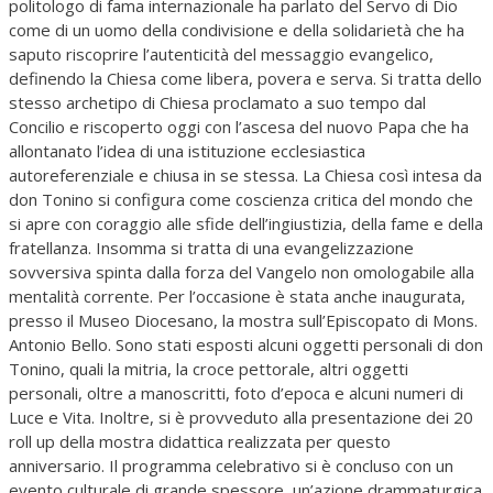
politologo di fama internazionale ha parlato del Servo di Dio
come di un uomo della condivisione e della solidarietà che ha
saputo riscoprire l’autenticità del messaggio evangelico,
definendo la Chiesa come libera, povera e serva. Si tratta dello
stesso archetipo di Chiesa proclamato a suo tempo dal
Concilio e riscoperto oggi con l’ascesa del nuovo Papa che ha
allontanato l’idea di una istituzione ecclesiastica
autoreferenziale e chiusa in se stessa. La Chiesa così intesa da
don Tonino si configura come coscienza critica del mondo che
si apre con coraggio alle sfide dell’ingiustizia, della fame e della
fratellanza. Insomma si tratta di una evangelizzazione
sovversiva spinta dalla forza del Vangelo non omologabile alla
mentalità corrente. Per l’occasione è stata anche inaugurata,
presso il Museo Diocesano, la mostra sull’Episcopato di Mons.
Antonio Bello. Sono stati esposti alcuni oggetti personali di don
Tonino, quali la mitria, la croce pettorale, altri oggetti
personali, oltre a manoscritti, foto d’epoca e alcuni numeri di
Luce e Vita. Inoltre, si è provveduto alla presentazione dei 20
roll up della mostra didattica realizzata per questo
anniversario. Il programma celebrativo si è concluso con un
evento culturale di grande spessore, un’azione drammaturgica