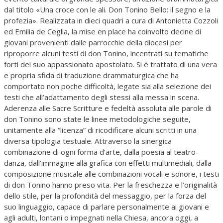
dal titolo «Una croce con le ali. Don Tonino Bello: il segno e la
profezia». Realizzata in dieci quadri a cura di Antonietta Cozzoli
ed Emilia de Ceglia, la mise en place ha coinvolto decine di
giovani provenienti dalle parrocchie della diocesi per
riproporre alcuni testi di don Tonino, incentrati su tematiche
forti del suo appassionato apostolato. Si è trattato di una vera
e propria sfida di traduzione drammaturgica che ha
comportato non poche difficoltà, legate sia alla selezione dei
testi che all’adattamento degli stessi alla messa in scena.
Aderenza alle Sacre Scritture e fedeltà assoluta alle parole di
don Tonino sono state le linee metodologiche seguite,
unitamente alla “licenza” di ricodificare alcuni scritti in una
diversa tipologia testuale. Attraverso la sinergica
combinazione di ogni forma d’arte, dalla poesia al teatro-
danza, dall’immagine alla grafica con effetti multimediali, dalla
composizione musicale alle combinazioni vocali e sonore, i testi
di don Tonino hanno preso vita. Per la freschezza e l’originalità
dello stile, per la profondità del messaggio, per la forza del
suo linguaggio, capace di parlare personalmente ai giovani e
agli adulti, lontani o impegnati nella Chiesa, ancora oggi, a