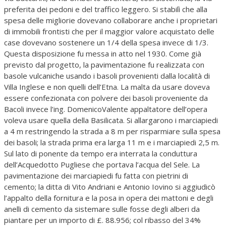
preferita dei pedoni e del traffico leggero. Si stabilì che alla
spesa delle migliorie dovevano collaborare anche i proprietari
di immobili frontisti che per il maggior valore acquistato delle
case dovevano sostenere un 1/4 della spesa invece di 1/3.
Questa disposizione fu messa in atto nel 1930. Come già
previsto dal progetto, la pavimentazione fu realizzata con
basole vulcaniche usando i basoli provenienti dalla località di
Villa Inglese e non quelli dell’Etna. La malta da usare doveva
essere confezionata con polvere dei basoli proveniente da
Bacoli invece l’ing. DomenicoValente appaltatore dell’opera
voleva usare quella della Basilicata. Si allargarono i marciapiedi
a 4 m restringendo la strada a 8 m per risparmiare sulla spesa
dei basoli; la strada prima era larga 11 m e i marciapiedi 2,5 m.
Sul lato di ponente da tempo era interrata la conduttura
dell’Acquedotto Pugliese che portava l’acqua del Sele. La
pavimentazione dei marciapiedi fu fatta con pietrini di
cemento; la ditta di Vito Andriani e Antonio Iovino si aggiudicò
l’appalto della fornitura e la posa in opera dei mattoni e degli
anelli di cemento da sistemare sulle fosse degli alberi da
piantare per un importo di £. 88.956; col ribasso del 34%