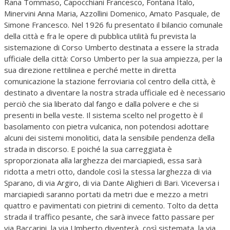
Rana Tommaso, Capocchiani Francesco, Fontana Italo,
Minervini Anna Maria, Azzollini Domenico, Amato Pasquale, de
Simone Francesco. Nel 1926 fu presentato il bilancio comunale
della città e fra le opere di pubblica utilità fu prevista la
sistemazione di Corso Umberto destinata a essere la strada
ufficiale della città: Corso Umberto per la sua ampiezza, per la
sua direzione rettilinea e perché mette in diretta
comunicazione la stazione ferroviaria col centro della città, è
destinato a diventare la nostra strada ufficiale ed è necessario
perciò che sia liberato dal fango e dalla polvere e che si
presenti in bella veste. Il sistema scelto nel progetto è il
basolamento con pietra vulcanica, non potendosi adottare
alcuni dei sistemi monolitici, data la sensibile pendenza della
strada in discorso. E poiché la sua carreggiata è
sproporzionata alla larghezza dei marciapiedi, essa sarà
ridotta a metri otto, dandole così la stessa larghezza di via
Sparano, di via Argiro, di via Dante Alighieri di Bari. Viceversa i
marciapiedi saranno portati da metri due e mezzo a metri
quattro e pavimentati con pietrini di cemento. Tolto da detta
strada il traffico pesante, che sarà invece fatto passare per
via Baccarini, la via Umberto diventerà, così sistemata, la via