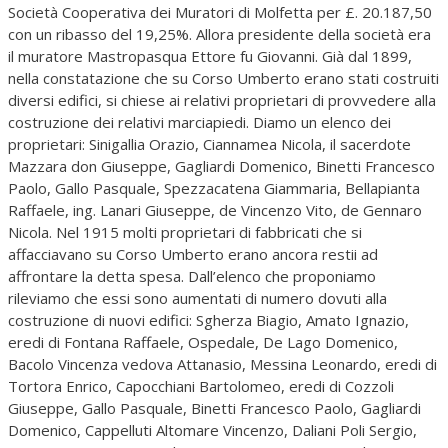
Società Cooperativa dei Muratori di Molfetta per £. 20.187,50
con un ribasso del 19,25%. Allora presidente della società era
il muratore Mastropasqua Ettore fu Giovanni. Già dal 1899,
nella constatazione che su Corso Umberto erano stati costruiti
diversi edifici, si chiese ai relativi proprietari di provvedere alla
costruzione dei relativi marciapiedi. Diamo un elenco dei
proprietari: Sinigallia Orazio, Ciannamea Nicola, il sacerdote
Mazzara don Giuseppe, Gagliardi Domenico, Binetti Francesco
Paolo, Gallo Pasquale, Spezzacatena Giammaria, Bellapianta
Raffaele, ing. Lanari Giuseppe, de Vincenzo Vito, de Gennaro
Nicola. Nel 1915 molti proprietari di fabbricati che si
affacciavano su Corso Umberto erano ancora restii ad
affrontare la detta spesa. Dall’elenco che proponiamo
rileviamo che essi sono aumentati di numero dovuti alla
costruzione di nuovi edifici: Sgherza Biagio, Amato Ignazio,
eredi di Fontana Raffaele, Ospedale, De Lago Domenico,
Bacolo Vincenza vedova Attanasio, Messina Leonardo, eredi di
Tortora Enrico, Capocchiani Bartolomeo, eredi di Cozzoli
Giuseppe, Gallo Pasquale, Binetti Francesco Paolo, Gagliardi
Domenico, Cappelluti Altomare Vincenzo, Daliani Poli Sergio,