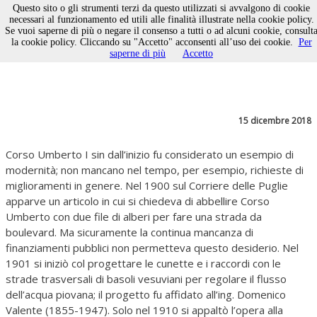
Questo sito o gli strumenti terzi da questo utilizzati si avvalgono di cookie
necessari al funzionamento ed utili alle finalità illustrate nella cookie policy.
Se vuoi saperne di più o negare il consenso a tutti o ad alcuni cookie, consult
Corso Umberto - Parte VII
la cookie policy. Cliccando su "Accetto" acconsenti all’uso dei cookie.
Per
saperne di più
Accetto
15 dicembre 2018
Corso Umberto I sin dall’inizio fu considerato un esempio di
modernità; non mancano nel tempo, per esempio, richieste di
miglioramenti in genere. Nel 1900 sul Corriere delle Puglie
apparve un articolo in cui si chiedeva di abbellire Corso
Umberto con due file di alberi per fare una strada da
boulevard. Ma sicuramente la continua mancanza di
finanziamenti pubblici non permetteva questo desiderio. Nel
1901 si iniziò col progettare le cunette e i raccordi con le
strade trasversali di basoli vesuviani per regolare il flusso
dell’acqua piovana; il progetto fu affidato all’ing. Domenico
Valente (1855-1947). Solo nel 1910 si appaltò l’opera alla