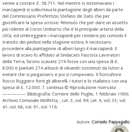
venne a costare £. 58.711. Nel mentre si sistemavano i
marciapiedi si sollecitava la piantagione degli alberi da parte
del Commissario Prefettizio Stefano de Dato che per
giustificare la spesa scrisse: Ritenuto che per dare un assetto
più ridente al Corso Umberto che è la principale arteria della
città, ed ombreggiare i marciapiedi per rendere più comodo il
transito dei pedoni nella stagione estiva; è necessario
procedere alla piantagione di alberi lungo il marciapiedi. Il
lavoro di scavo fu affidato al Sindacato Fascista Lavoratori
della Terra; furono scavate 274 fosse con una spesa di £.
8.000 e piantati 274 arbusti di oleandri sostenuti da tutori a
evitare che si piegassero e poi si rompevano. Il fioricultore
Rocco Ruggiero fornì gli alberelli, i tutori e lo stallatico con una
spesa di £. 12.000. 7. continua © Riproduzione riservata
————— Bibliografia: Corriere delle Puglie, 1 febbraio 1900;
Archivio Comunale Molfetta, ; cat. 3, vol. 69; cat. 4, vol. 33, vol.
41; vol. 68, vol. 91, vol. 116.
Autore:
Corrado Pappagallo