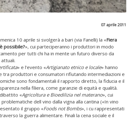
07 aprile 2011
enica 10 aprile si svolgerà a bari (via Fanelli) la «
Fiera
è possibile?
», cui parteciperanno i produttori in modo
tamento per tutti chi ha in mente un futuro diverso da
attuali.
rtificata
» e l’evento «
Artigianato etnico e locale
» hanno
nze tra produttori e consumatori rifiutando intermediazioni e
nomiche sono fondamentali il rapporto diretto, la fiducia e il
arenza nella filiera, come garanzie di equità e qualità.
dibattito «
Agricoltura e Bioedilizia nel materano
», cui
e problematiche dell vino dalla vigna alla cantina («In vino
presentato il gruppo «
Foods not Bombs
», i cu rappresentati
raverso la guerra alimentare. Finali la cena sociale e il