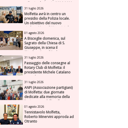
milioni nel triennio 2026-2028
31 luglio 2026
Molfetta avrà in centro un
presidio della Polizia locale.
Un obiettivo del nuovo
sindaco Manuel Minervini che
diviene realtà, con la speranza
01 agosto 2026
di maggiore efficienza e
A Bisceglie domenica, sul
presenza sul territorio
Sagrato della Chiesa di S.
Giuseppe, in scena il
“Rigoletto” con l’Orchestra
Sinfonica Federiciana
31 luglio 2026
Passaggio delle consegne al
Rotary Club di Molfetta: il
presidente Michele Catalano
succede a se stesso
31 luglio 2026
ANPI (Associazione partigiani)
di Molfetta: due giornate
dedicate alla memoria della
Resistenza e dell'antifascismo
01 agosto 2026
Tennistavolo Molfetta,
Roberto Minervini approda ad
Otranto