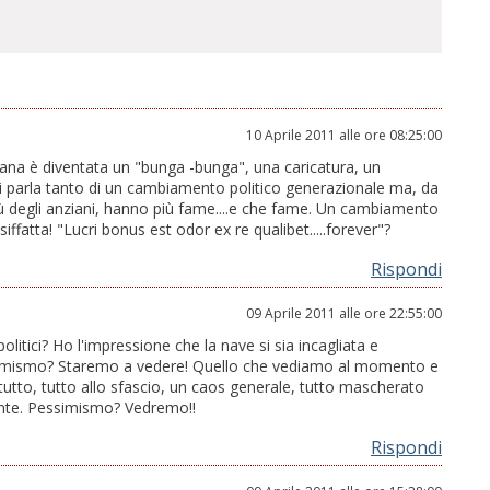
10 Aprile 2011 alle ore 08:25:00
trana è diventata un "bunga -bunga", una caricatura, un
 parla tanto di un cambiamento politico generazionale ma, da
iù degli anziani, hanno più fame....e che fame. Un cambiamento
iffatta! "Lucri bonus est odor ex re qualibet.....forever"?
Rispondi
09 Aprile 2011 alle ore 22:55:00
olitici? Ho l'impressione che la nave si sia incagliata e
ssimismo? Staremo a vedere! Quello che vediamo al momento e
tutto, tutto allo sfascio, un caos generale, tutto mascherato
tente. Pessimismo? Vedremo!!
Rispondi