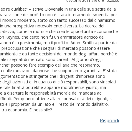
09 Aprile 2011 alle ore 15:28:00
x re qualibet” – scrive Giovenale in una delle sue satire della
ara visione del profitto non è stata interamente smentita per
el mondo moderno, sorto con tanto successo dal dinamismo
to in una prospettiva notevolmente diversa. La ricerca del
ndatezza, come la motrice che crea le opportunità economiche
con Keynes, che certo non fu un ammiratore acritico del
a non è la parsimonia, ma il profitto. Adam Smith a partire da
 la preoccupazione che i segnali di mercato possono essere
 ambientale da tante decisioni del mondo degli affari, perché è
le i segnali di mercato sono carenti. Al giorno d'oggi i
imeriche” possono fare scempio dell'aria che respiriamo,
a dalle radiazioni dannose che supponiamo garantita. E' stata
argomentazione stringente che i dirigenti d'impresa sono
 degli azionisti e, in quanto di ciò responsabili, sono vincolati
iare tale finalità potrebbe apparire moralmente giusto, ma
e a disertare le responsabilità morale del mandata ad
fidati. Per quanto attiene alla responsabilità dei dirigenti, si
ti e i proprietari da un lato e il resto del mondo dall'altro.
altra economia. E' possibile?
Rispondi