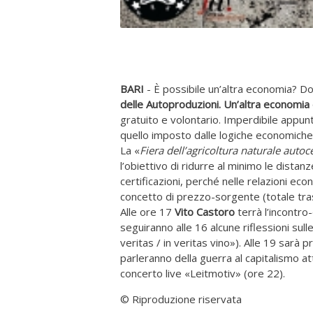
BARI
- È possibile un’altra economia? Dom
delle Autoproduzioni. Un’altra economia 
gratuito e volontario. Imperdibile appun
quello imposto dalle logiche economiche 
La «
Fiera dell’agricoltura naturale autoce
l’obiettivo di ridurre al minimo le dista
certificazioni, perché nelle relazioni eco
concetto di prezzo-sorgente (totale trasp
Alle ore 17
Vito Castoro
terrà l’incontro-
seguiranno alle 16 alcune riflessioni sull
veritas / in veritas vino»). Alle 19 sarà 
parleranno della guerra al capitalismo att
concerto live «Leitmotiv» (ore 22).
© Riproduzione riservata