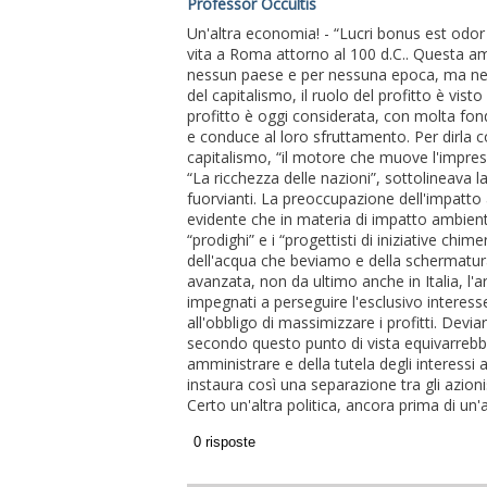
Professor Occultis
Un'altra economia! - “Lucri bonus est odor e
vita a Roma attorno al 100 d.C.. Questa am
nessun paese e per nessuna epoca, ma n
del capitalismo, il ruolo del profitto è vis
profitto è oggi considerata, con molta fo
e conduce al loro sfruttamento. Per dirla 
capitalismo, “il motore che muove l'impres
“La ricchezza delle nazioni”, sottolineava
fuorvianti. La preoccupazione dell'impatto
evidente che in materia di impatto ambienta
“prodighi” e i “progettisti di iniziative ch
dell'acqua che beviamo e della schermatur
avanzata, non da ultimo anche in Italia, l'
impegnati a perseguire l'esclusivo interesse
all'obbligo di massimizzare i profitti. Dev
secondo questo punto di vista equivarrebb
amministrare e della tutela degli interessi af
instaura così una separazione tra gli azionis
Certo un'altra politica, ancora prima di un'