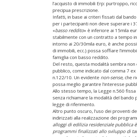
l’acquisto di immobili Erp: purtroppo, ri
precipua prescrizione.
Infatti, in base ai criteri fissati dal ban
per i partecipanti non deve superare i 3
«
basso reddito
» è inferiore ai 15mila e
stabilmente con un contratto a tempo inde
intorno ai 20/30mila euro, è anche possi
di immobili, ecc.) possa soffiare l’immob
famiglia con basso reddito.
Del resto, questa modalità sembra non co
pubblico, come indicato dal comma 7 ex 
n.122/10. Un evidente
non-sense
, che r
possa meglio garantire l’interesse pubbl
Allo stesso tempo, la Legge n.560 fissa i 
senza richiamare la modalità del bando 
legge di riferimento.
Altro punto oscuro, l’uso dei proventi de
indirizzati alla realizzazione dei programm
alloggi di edilizia residenziale pubblica
programmi finalizzati allo sviluppo di ta