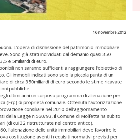
16 novembre 2012
buona. L’opera di dismissione del patrimonio immobiliare
reve. Sono già stati individuati dal demanio quasi 350
,5 e 5miliardi di euro.
ponibili non saranno sufficienti a raggiungere l'obiettivo di
o. Gli immobili indicati sono solo la piccola punta di un
re di circa 350miliardi di euro secondo le stime ricavate
ioni pubbliche.
egli ultimi anni un corposo programma di alienazione per
blica (Erp) di proprietà comunale. Ottenuta l’autorizzazione
pprovazione consiliare nel 2010 dell’aggiornamento
sensi della Legge n.560/93, il Comune di Molfetta ha subito
ri (di cui 32 ristrutturate nel centro antico).
0, l’alienazione delle unità immobiliari deve favorire le
ova costituzione aventi i requisiti normativi previsti per