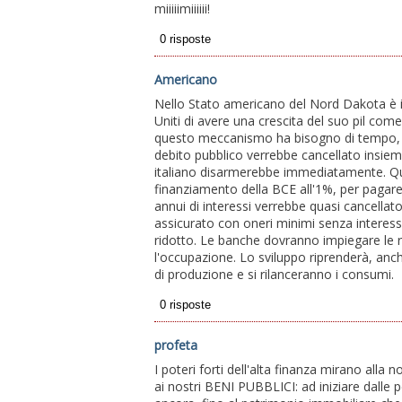
miiiiimiiiiii!
Americano
Nello Stato americano del Nord Dakota è in
Uniti di avere una crescita del suo pil co
questo meccanismo ha bisogno di tempo, ma
debito pubblico verrebbe cancellato insieme 
italiano disarmerebbe immediatamente. Qu
finanziamento della BCE all'1%, per pagare u
annui di interessi verrebbe quasi cancellato
assicurato con oneri minimi senza interessi. 
ridotto. Le banche dovranno impiegare le ris
l'occupazione. Lo sviluppo riprenderà, anch
di produzione e si rilanceranno i consumi.
profeta
I poteri forti dell'alta finanza mirano alla
ai nostri BENI PUBBLICI: ad iniziare dalle 