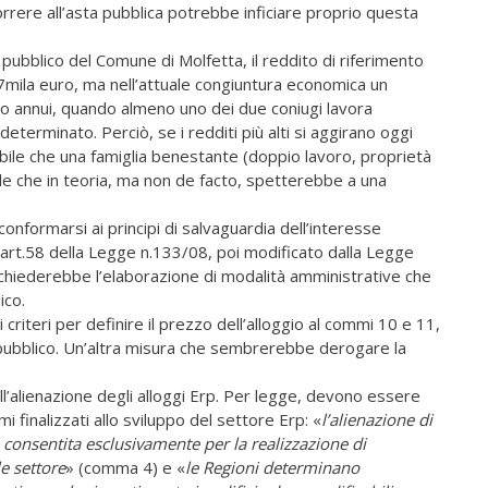
correre all’asta pubblica potrebbe inficiare proprio questa
do pubblico del Comune di Molfetta, il reddito di riferimento
7mila euro, ma nell’attuale congiuntura economica un
uro annui, quando almeno uno dei due coniugi lavora
terminato. Perciò, se i redditi più alti si aggirano oggi
bile che una famiglia benestante (doppio lavoro, proprietà
ile che in teoria, ma non de facto, spetterebbe a una
nformarsi ai principi di salvaguardia dell’interesse
art.58 della Legge n.133/08, poi modificato dalla Legge
ichiederebbe l’elaborazione di modalità amministrative che
ico.
criteri per definire il prezzo dell’alloggio al commi 10 e 11,
pubblico. Un’altra misura che sembrerebbe derogare la
ll’alienazione degli alloggi Erp. Per legge, devono essere
i finalizzati allo sviluppo del settore Erp: «
l’alienazione di
 è consentita esclusivamente per la realizzazione di
le settore
» (comma 4) e «
le Regioni determinano