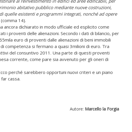
inare al reinvestimento in edifici ed aree edificabili, per
atrimonio abitativo pubblico mediante nuove costruzioni,
i quelle esistenti e programmi integrati, nonché ad opere
 (comma 14).
ha ancora dichiarato in modo ufficiale ed esplicito come
ti i proventi delle alienazioni. Secondo i dati di bilancio, per
65mila euro di proventi dalle alienazioni di beni immobili
i di competenza si fermano a quasi 3milioni di euro. Tra
i attivi del consuntivo 2011. Una parte di questi proventi
pesa corrente, come pare sia avvenuto per gli oneri di
cco perché sarebbero opportuni nuovi criteri e un piano
 far cassa.
Autore:
Marcello la Forgia