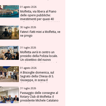
01 agosto 2026
Molfetta, via libera al Piano
delle opere pubbliche:
investimenti per quasi 40
milioni nel triennio 2026-2028
30 luglio 2026
Fatevi i fatti miei a Molfetta, ve
ne prego
31 luglio 2026
Molfetta avrà in centro un
presidio della Polizia locale.
Un obiettivo del nuovo
sindaco Manuel Minervini che
diviene realtà, con la speranza
01 agosto 2026
di maggiore efficienza e
A Bisceglie domenica, sul
presenza sul territorio
Sagrato della Chiesa di S.
Giuseppe, in scena il
“Rigoletto” con l’Orchestra
Sinfonica Federiciana
31 luglio 2026
Passaggio delle consegne al
Rotary Club di Molfetta: il
presidente Michele Catalano
succede a se stesso