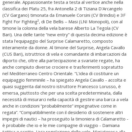
generale. Appassionante testa a testa al vertice anche nella
classifica dei Platu 25, fra Antonella 2 di Tiziana D'Arcangelo
(CV Gargano) timonata da Emanuele Corsini (CV Brindisi) e 3F
Fight For Fighting², di De Bellis – Masi (LNI Monopoli), con al
timone la colonna della vela barese Alberto La Tegola (CV
Bari). Una delle tante “new entry” di questa decima edizione è
stata l'equipaggio del Surprise Calamaretto, composto
interamente da donne. Al timone del Surprise, Angela Cavallo
(CUS Bari), istruttrice di vela e comandante di imbarcazioni da
diporto che, oltre alla partecipazione a svariate regate, ha
anche compiuto diverse crociere e trasferimenti sopratutto
nel Mediterraneo Centro Orientale. “L'idea di costituire un
equipaggio femminile – ha spiegato Angela Cavallo - accolta e
quasi suggerita dal nostro istruttore Francesco Lorusso, è
emersa, piuttosto che per una scelta predeterminata, dalla
necessità di misurarci nella capacità di gestire una barca a vela
anche in condizioni “probabilmente” impegnative come in
regata”. “Compatibilmente con il desiderio di sostenere altri
impegni di nautici – ha proseguito la timoniera di Calamaretto -
è probabile che io e le mie compagne di viaggio - Damiana
tattica e scotte, Livia regolazione delle vele, Mariateresa alla