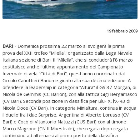
19 febbraio 2009
BARI
- Domenica prossima 22 marzo si svolgerà la prima
prova del XXII trofeo “Milella”, organizzato dalla Lega Navale
Italiana sezione di Bari. Il “Milella”, che si concluderà l'8 marzo
costituisce anche l'ultimo appuntamento del Campionato
Invernale di vela “Città di Bari”, quest'anno coordinato dal
Circolo Canottieri Barion e giunto alla sua decima edizione. A
difendere la leadership in categoria “Altura” il GS 37 Morgan, di
Nicola de Gemmis (CC Barion), con alla tattica Gigi Bergamasco
(CV Bari). Seconda posizione in classifica per Blu- X, l'X-43 di
Nicola Cioce (CV Bari). In categoria Minialtura, continua in acqua
il duello fra i due Surprise, Argentina di Alberto Lorusso (CV
Bari) e Cocò di Vitantonio Natuzzi (CUS Bari) con al timone
Marco Magrone (CN Il Maestrale), che regata dopo regata
continuano ad alternarsi al primo posto della classifica