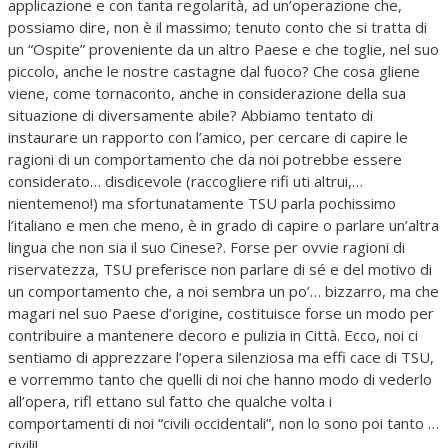
applicazione e con tanta regolarità, ad un’operazione che,
possiamo dire, non è il massimo; tenuto conto che si tratta di
un “Ospite” proveniente da un altro Paese e che toglie, nel suo
piccolo, anche le nostre castagne dal fuoco? Che cosa gliene
viene, come tornaconto, anche in considerazione della sua
situazione di diversamente abile? Abbiamo tentato di
instaurare un rapporto con l’amico, per cercare di capire le
ragioni di un comportamento che da noi potrebbe essere
considerato… disdicevole (raccogliere rifi uti altrui,…
nientemeno!) ma sfortunatamente TSU parla pochissimo
l’italiano e men che meno, è in grado di capire o parlare un’altra
lingua che non sia il suo Cinese?. Forse per ovvie ragioni di
riservatezza, TSU preferisce non parlare di sé e del motivo di
un comportamento che, a noi sembra un po’… bizzarro, ma che
magari nel suo Paese d’origine, costituisce forse un modo per
contribuire a mantenere decoro e pulizia in Città. Ecco, noi ci
sentiamo di apprezzare l’opera silenziosa ma effi cace di TSU,
e vorremmo tanto che quelli di noi che hanno modo di vederlo
all’opera, rifl ettano sul fatto che qualche volta i
comportamenti di noi “civili occidentali”, non lo sono poi tanto …
civili!