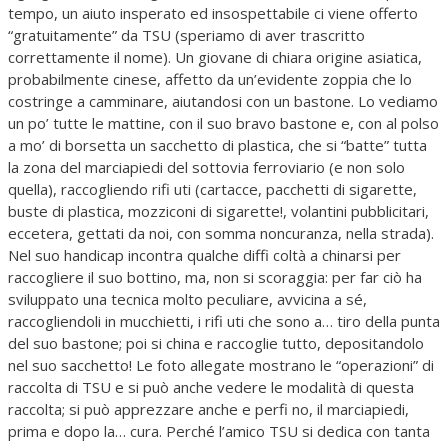
tempo, un aiuto insperato ed insospettabile ci viene offerto
“gratuitamente” da TSU (speriamo di aver trascritto
correttamente il nome). Un giovane di chiara origine asiatica,
probabilmente cinese, affetto da un’evidente zoppia che lo
costringe a camminare, aiutandosi con un bastone. Lo vediamo
un po’ tutte le mattine, con il suo bravo bastone e, con al polso
a mo’ di borsetta un sacchetto di plastica, che si “batte” tutta
la zona del marciapiedi del sottovia ferroviario (e non solo
quella), raccogliendo rifi uti (cartacce, pacchetti di sigarette,
buste di plastica, mozziconi di sigarette!, volantini pubblicitari,
eccetera, gettati da noi, con somma noncuranza, nella strada).
Nel suo handicap incontra qualche diffi coltà a chinarsi per
raccogliere il suo bottino, ma, non si scoraggia: per far ciò ha
sviluppato una tecnica molto peculiare, avvicina a sé,
raccogliendoli in mucchietti, i rifi uti che sono a… tiro della punta
del suo bastone; poi si china e raccoglie tutto, depositandolo
nel suo sacchetto! Le foto allegate mostrano le “operazioni” di
raccolta di TSU e si può anche vedere le modalità di questa
raccolta; si può apprezzare anche e perfi no, il marciapiedi,
prima e dopo la… cura. Perché l’amico TSU si dedica con tanta