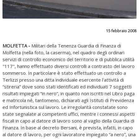
15 febbraio 2008
MOLFETTA -
Militari della Tenenza Guardia di Finanza di
Molfetta (nella foto, la caserma), nel quadro degli ordinari
servizi di controllo economico del territorio e di pubblica utilità
"117", hanno effettuato diversi controlli a contrasto del lavoro
sommerso. In particolare è stato effettuato un controllo a
Terlizzi presso una ditta individuale esercente l'attività di
“stireria” dove sono stati identificati ed individuati 7 soggetti
risultati impiegati “in nero”, in quanto non iscritti nel Libro paga
e matricola né, tantomeno, dichiarati agli Istituti di Previdenza
ed Infortunistica sul lavoro. Le irregolarità constatate sono
state segnalate ai competenti uffici, mentre i connessi aspetti
fiscali in capo al datore di lavoro sono al vaglio della Guardia di
Finanza. In base al decreto Bersani, è prevista, infatti, in capo
al datore di lavoro, per ogni lavoratore impiegato “a nero”, una