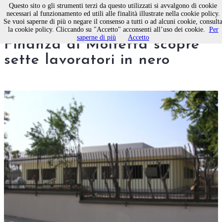
Questo sito o gli strumenti terzi da questo utilizzati si avvalgono di cookie
necessari al funzionamento ed utili alle finalità illustrate nella cookie policy.
Se vuoi saperne di più o negare il consenso a tutti o ad alcuni cookie, consult
Terlizzi, la Guardia di
la cookie policy. Cliccando su "Accetto" acconsenti all’uso dei cookie.
Per
saperne di più
Accetto
Finanza di Molfetta scopre
sette lavoratori in nero