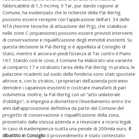
fabbricabilità di 1,5 mc/mq. Il Tar, pur dando ragione al
Comune, ha evidenziato che le richieste della Pal-Bertig
possono essere recepite con l'applicazione dell'art. 34 delle
NTA (Norme tecniche di attuazione del Prg), che stabilisce:
nelle zone C (espansione) possono essere previsti interventi
di conservazione e riqualificazione degli immobili esistenti. Su
questa decisione la Pal-Bertig si è appellata al Consiglio di
Stato, mentre è ancora in piedi l'istanza al Tar contro il Piano
167. Stando così le cose, il Comune ha elaborato una variante
al comparto 17 e stralciato l'area della Pal-Bertig. In pratica, le
palazzine ricadenti sul suolo della fonderia sono stati spostate
altrove e, con lo stralcio, i proprietari dell'azienda potranno
demolire i capannoni esistenti e costruire manufatti di pari
volumetria. Inoltre, la Pal-Bertig con un “atto unilaterale
d'obbligo”, si impegna a dismettere l'insediamento entro tre
anni dall'approvazione definitiva da parte del Comune del
progetto di conservazione o riqualificazione della zona,
presentato dalla stessa azienda e a rinunciare a ricorsi legali.
In caso di inadempienza scatta una penale di 200mila euro.
Il
dibattito in Consiglio
Il provvedimento è stato contestato