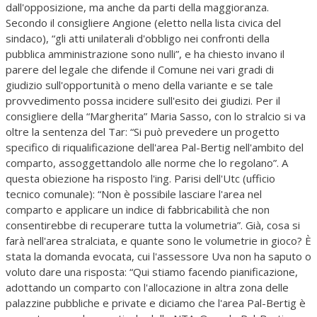
dall'opposizione, ma anche da parti della maggioranza.
Secondo il consigliere Angione (eletto nella lista civica del
sindaco), “gli atti unilaterali d'obbligo nei confronti della
pubblica amministrazione sono nulli”, e ha chiesto invano il
parere del legale che difende il Comune nei vari gradi di
giudizio sull'opportunità o meno della variante e se tale
provvedimento possa incidere sull'esito dei giudizi. Per il
consigliere della “Margherita” Maria Sasso, con lo stralcio si va
oltre la sentenza del Tar: “Si può prevedere un progetto
specifico di riqualificazione dell'area Pal-Bertig nell'ambito del
comparto, assoggettandolo alle norme che lo regolano”. A
questa obiezione ha risposto l'ing. Parisi dell'Utc (ufficio
tecnico comunale): “Non è possibile lasciare l'area nel
comparto e applicare un indice di fabbricabilità che non
consentirebbe di recuperare tutta la volumetria”. Già, cosa si
farà nell'area stralciata, e quante sono le volumetrie in gioco? È
stata la domanda evocata, cui l'assessore Uva non ha saputo o
voluto dare una risposta: “Qui stiamo facendo pianificazione,
adottando un comparto con l'allocazione in altra zona delle
palazzine pubbliche e private e diciamo che l'area Pal-Bertig è