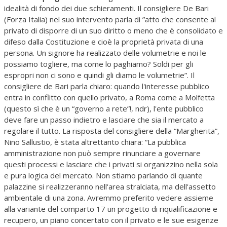
idealità di fondo dei due schieramenti. Il consigliere De Bari
(Forza Italia) nel suo intervento parla di ”atto che consente al
privato di disporre di un suo diritto o meno che è consolidato e
difeso dalla Costituzione e cioè la proprietà privata di una
persona. Un signore ha realizzato delle volumetrie e noi le
possiamo togliere, ma come lo paghiamo? Soldi per gli
espropri non ci sono e quindi gli diamo le volumetrie”. Il
consigliere de Bari parla chiaro: quando l'interesse pubblico
entra in conflitto con quello privato, a Roma come a Molfetta
(questo sì che è un “governo a rete”!, ndr), l'ente pubblico
deve fare un passo indietro e lasciare che sia il mercato a
regolare il tutto. La risposta del consigliere della “Margherita”,
Nino Sallustio, è stata altrettanto chiara: “La pubblica
amministrazione non può sempre rinunciare a governare
questi processi e lasciare che i privati si organizzino nella sola
e pura logica del mercato. Non stiamo parlando di quante
palazzine si realizzeranno nell'area stralciata, ma dell'assetto
ambientale di una zona. Avremmo preferito vedere assieme
alla variante del comparto 17 un progetto di riqualificazione e
recupero, un piano concertato con il privato e le sue esigenze