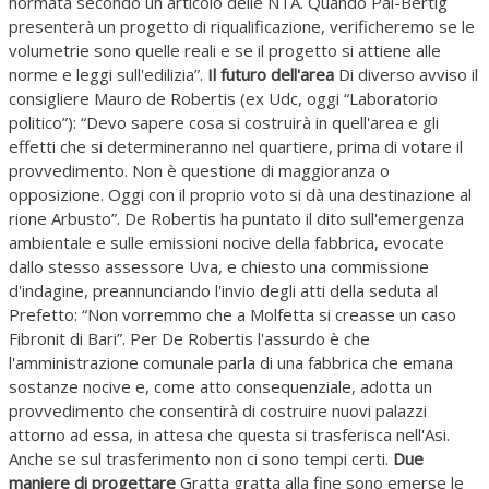
normata secondo un articolo delle NTA. Quando Pal-Bertig
presenterà un progetto di riqualificazione, verificheremo se le
volumetrie sono quelle reali e se il progetto si attiene alle
norme e leggi sull'edilizia”.
Il futuro dell'area
Di diverso avviso il
consigliere Mauro de Robertis (ex Udc, oggi “Laboratorio
politico”): “Devo sapere cosa si costruirà in quell'area e gli
effetti che si determineranno nel quartiere, prima di votare il
provvedimento. Non è questione di maggioranza o
opposizione. Oggi con il proprio voto si dà una destinazione al
rione Arbusto”. De Robertis ha puntato il dito sull'emergenza
ambientale e sulle emissioni nocive della fabbrica, evocate
dallo stesso assessore Uva, e chiesto una commissione
d'indagine, preannunciando l'invio degli atti della seduta al
Prefetto: “Non vorremmo che a Molfetta si creasse un caso
Fibronit di Bari”. Per De Robertis l'assurdo è che
l'amministrazione comunale parla di una fabbrica che emana
sostanze nocive e, come atto consequenziale, adotta un
provvedimento che consentirà di costruire nuovi palazzi
attorno ad essa, in attesa che questa si trasferisca nell'Asi.
Anche se sul trasferimento non ci sono tempi certi.
Due
maniere di progettare
Gratta gratta alla fine sono emerse le