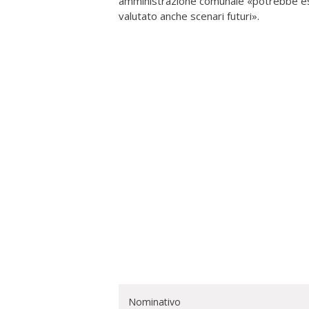
amministrazione comunale «potrebbe es
valutato anche scenari futuri».
Nominativo