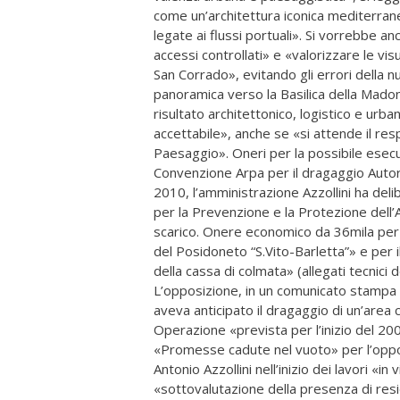
come un’architettura iconica mediterranea
legate ai flussi portuali». Si vorrebbe anc
accessi controllati» e «valorizzare le vis
San Corrado», evitando gli errori della n
panoramica verso la Basilica della Madon
risultato architettonico, logistico e urba
accettabile», anche se «si attende il res
Paesaggio». Oneri per la possibile esecu
Convenzione Arpa per il dragaggio Autor
2010, l’amministrazione Azzollini ha del
per la Prevenzione e la Protezione dell’A
scarico. Onere economico da 36mila per i
del Posidoneto “S.Vito-Barletta”» e per il
della cassa di colmata» (allegati tecnici 
L’opposizione, in un comunicato stampa
aveva anticipato il dragaggio di un’area 
Operazione «prevista per l’inizio del 200
«Promesse cadute nel vuoto» per l’opposi
Antonio Azzollini nell’inizio dei lavori «
«sottovalutazione della presenza di residu