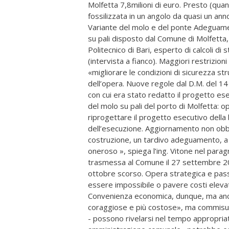
Molfetta 7,8milioni di euro. Presto (qu
fossilizzata in un angolo da quasi un a
Variante del molo e del ponte Adeguame
su pali disposto dal Comune di Molfetta,
Politecnico di Bari, esperto di calcoli di
(intervista a fianco). Maggiori restrizion
«migliorare le condizioni di sicurezza str
dell’opera. Nuove regole dal D.M. del 14
con cui era stato redatto il progetto es
del molo su pali del porto di Molfetta: 
riprogettare il progetto esecutivo della
dell’esecuzione. Aggiornamento non obbl
costruzione, un tardivo adeguamento, a o
oneroso », spiega l’ing. Vitone nel parag
trasmessa al Comune il 27 settembre 2010
ottobre scorso. Opera strategica e pass
essere impossibile o pavere costi elevati
Convenienza economica, dunque, ma anche
coraggiose e più costose», ma commisurat
- possono rivelarsi nel tempo appropri