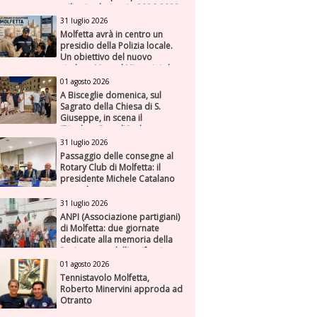
milioni nel triennio 2026-2028
31 luglio 2026
Molfetta avrà in centro un
presidio della Polizia locale.
Un obiettivo del nuovo
sindaco Manuel Minervini che
diviene realtà, con la speranza
01 agosto 2026
di maggiore efficienza e
A Bisceglie domenica, sul
presenza sul territorio
Sagrato della Chiesa di S.
Giuseppe, in scena il
“Rigoletto” con l’Orchestra
Sinfonica Federiciana
31 luglio 2026
Passaggio delle consegne al
Rotary Club di Molfetta: il
presidente Michele Catalano
succede a se stesso
31 luglio 2026
ANPI (Associazione partigiani)
di Molfetta: due giornate
dedicate alla memoria della
Resistenza e dell'antifascismo
01 agosto 2026
Tennistavolo Molfetta,
Roberto Minervini approda ad
Otranto