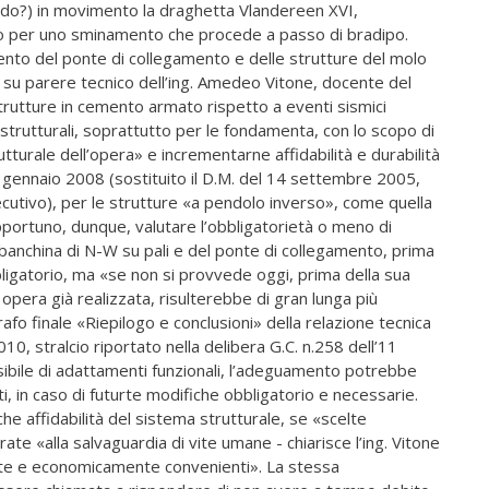
ando?) in movimento la draghetta Vlandereen XVI,
nno per uno sminamento che procede a passo di bradipo.
nto del ponte di collegamento e delle strutture del molo
 su parere tecnico dell’ing. Amedeo Vitone, docente del
 strutture in cemento armato rispetto a eventi sismici
i strutturali, soprattutto per le fondamenta, con lo scopo di
utturale dell’opera» e incrementarne affidabilità e durabilità
 gennaio 2008 (sostituito il D.M. del 14 settembre 2005,
ecutivo), per le strutture «a pendolo inverso», come quella
opportuno, dunque, valutare l’obbligatorietà o meno di
 banchina di N-W su pali e del ponte di collegamento, prima
igatorio, ma «se non si provvede oggi, prima della sua
pera già realizzata, risulterebbe di gran lunga più
rafo finale «Riepilogo e conclusioni» della relazione tecnica
, stralcio riportato nella delibera G.C. n.258 dell’11
ibile di adattamenti funzionali, l’adeguamento potrebbe
, in caso di futurte modifiche obbligatorio e necessarie.
 affidabilità del sistema strutturale, se «scelte
e «alla salvaguardia di vite umane - chiarisce l’ing. Vitone
ate e economicamente convenienti». La stessa