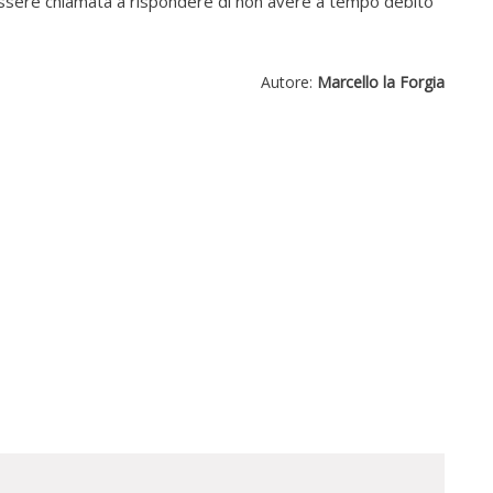
sere chiamata a rispondere di non avere a tempo debito
Autore:
Marcello la Forgia