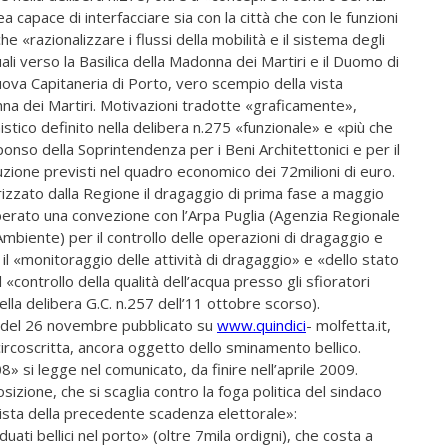
 capace di interfacciare sia con la città che con le funzioni
he «razionalizzare i flussi della mobilità e il sistema degli
uali verso la Basilica della Madonna dei Martiri e il Duomo di
uova Capitaneria di Porto, vero scempio della vista
na dei Martiri. Motivazioni tradotte «graficamente»,
nistico definito nella delibera n.275 «funzionale» e «più che
ponso della Soprintendenza per i Beni Architettonici e per il
zione previsti nel quadro economico dei 72milioni di euro.
izzato dalla Regione il dragaggio di prima fase a maggio
iberato una convezione con l’Arpa Puglia (Agenzia Regionale
mbiente) per il controllo delle operazioni di dragaggio e
l «monitoraggio delle attività di dragaggio» e «dello stato
 «controllo della qualità dell’acqua presso gli sfioratori
della delibera G.C. n.257 dell’11 ottobre scorso).
 del 26 novembre pubblicato su
www.quindici
- molfetta.it,
circoscritta, ancora oggetto dello sminamento bellico.
8» si legge nel comunicato, da finire nell’aprile 2009.
zione, che si scaglia contro la foga politica del sindaco
in vista della precedente scadenza elettorale»:
ati bellici nel porto» (oltre 7mila ordigni), che costa a