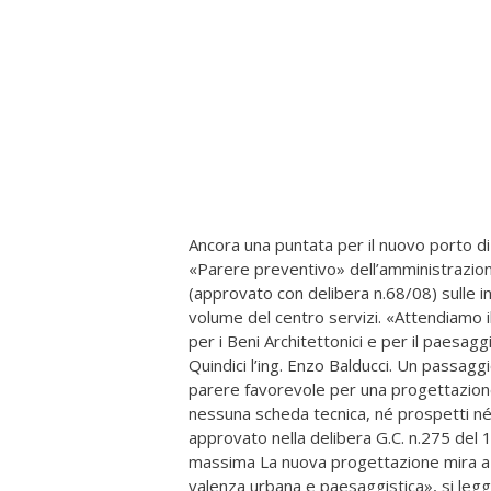
Ancora una puntata per il nuovo porto di
«Parere preventivo» dell’amministrazione
(approvato con delibera n.68/08) sulle i
volume del centro servizi. «Attendiamo i
per i Beni Architettonici e per il paesag
Quindici l’ing. Enzo Balducci. Un passag
parere favorevole per una progettazione
nessuna scheda tecnica, né prospetti né
approvato nella delibera G.C. n.275 del 1
massima La nuova progettazione mira a «
valenza urbana e paesaggistica», si legge