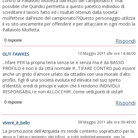
contro la Pallavolo Molfetta dall'inizio del campionato.E' mai
possibile che Quindici permetta a questo patetico individuo di
screditare il lavoro fatto ed i risultati ottenuti dalla società
molfettese dall'inizio del campionato??Questo personaggio utilizza
il vs sito unicamente per offendere e per attaccare in ogni modo la
Pallavolo Molfetta.
Rispondi
10 Maggio 2011 alle ore 14:46:00
GUY FAWKES
...tifare PER la propria terra senza se e senza ma è da BASSO
PROFILO e non è da città normale !!!...TIFARE CONTRO può essere
anche un grido d'amore urlato da cittadini con una morale d'alto
profilo, figli di una società evoluta ed elevata nel suo spirito
d'identità, eredi di principi e valori che li rendono INDIVIDUI
RESPONSABILI e non ALLOCCHI!!!...come vedi,punti di vista!!!
Rispondi
09 Maggio 2011 alle ore 09:49:00
vivere_è_bello
La promozione dell'Atripalda mi rende contento soprattutto per la
gioia e l'attaccamento dei tifosi, e tutti indistintamente, per la