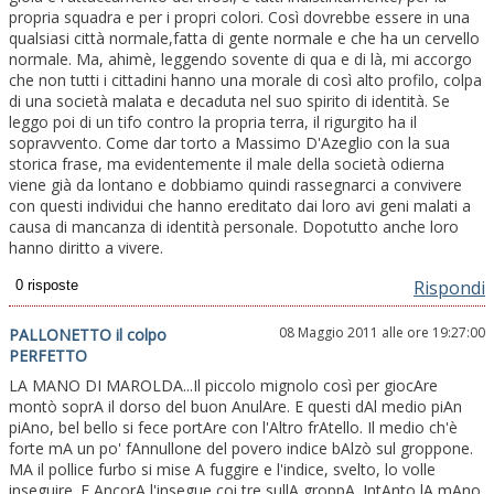
propria squadra e per i propri colori. Così dovrebbe essere in una
qualsiasi città normale,fatta di gente normale e che ha un cervello
normale. Ma, ahimè, leggendo sovente di qua e di là, mi accorgo
che non tutti i cittadini hanno una morale di così alto profilo, colpa
di una società malata e decaduta nel suo spirito di identità. Se
leggo poi di un tifo contro la propria terra, il rigurgito ha il
sopravvento. Come dar torto a Massimo D'Azeglio con la sua
storica frase, ma evidentemente il male della società odierna
viene già da lontano e dobbiamo quindi rassegnarci a convivere
con questi individui che hanno ereditato dai loro avi geni malati a
causa di mancanza di identità personale. Dopotutto anche loro
hanno diritto a vivere.
Rispondi
08 Maggio 2011 alle ore 19:27:00
PALLONETTO il colpo
PERFETTO
LA MANO DI MAROLDA...Il piccolo mignolo così per giocAre
montò soprA il dorso del buon AnulAre. E questi dAl medio piAn
piAno, bel bello si fece portAre con l'Altro frAtello. Il medio ch'è
forte mA un po' fAnnullone del povero indice bAlzò sul groppone.
MA il pollice furbo si mise A fuggire e l'indice, svelto, lo volle
inseguire. E AncorA l'insegue coi tre sullA groppA. IntAnto lA mAno