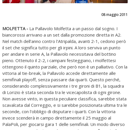
08 maggio 2011
MOLFETTA -
La Pallavolo Molfetta a un passo dal sogno. I
biancorossi arrivano a un set dalla promozione diretta in A2.
Nel match dell'anno contro l'Atripalda, avanti 2-1, cedono però
il set che significa tutto per gli irpini. A loro serviva un punto
per andare in serie A, la Pallavolo necessitava del bottino
pieno. Ottenuto il 2-2, i campani festeggiano, i molfettesi
ottengono il quinto parziale, che però non è un palliativo. Con la
vittoria al tie-break, la Pallavolo accede direttamente alle
semifinali playoff, senza passare dai quarti. Questo perché,
considerando complessivamente i tre gironi di B1, la squadra
di Lorizio è stata seconda tra le vicecapolista di ogni girone.
Non avesse vinto, in questa peculiare classifica, sarebbe stata
scavalcata dal Correggio, e si sarebbe posizionata ultima tra le
seconde, con l'obbligo di disputare i quarti. Con la vittoria
invece scenderà in campo direttamente il 25 maggio al
PalaPoli, per giocarsi gara 1 delle semifinali. Un modo diverso