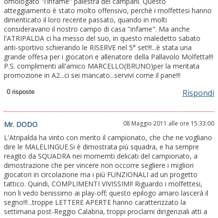
omologato "l'infame" palestra dei campani. Questo
atteggiamento è stato molto offensivo, perchè i molfettesi hanno
dimenticato il loro recente passato, quando in molti
consideravano il nostro campo di casa "infame". Ma anche
l'ATRIPALDA ci ha messo del suo, in questo maledetto sabato
anti-sportivo schierando le RISERVE nel 5° set!!!...è stata una
grande offesa per i giocatori e allenatore della Pallavolo Molfetta!!!
P.S. complimenti all'amico MARCELLO(BRUNO)per la meritata
promozione in A2...ci sei mancato...servivi come il pane!!!
Rispondi
08 Maggio 2011 alle ore 15:33:00
Mr. DODO
L'Atripalda ha vinto con merito il campionato, che che ne vogliano
dire le MALELINGUE.Si è dimostrata più squadra, e ha sempre
reagito da SQUADRA nei momemti delicati del campionato, a
dimostrazione che per vincere non occorre segliere i migliori
giocatori in circolazione ma i più FUNZIONALI ad un progetto
tattico. Quindi, COMPLIMENTI VIVISSIMI! Riguardo i molfettesi,
non li vedo benissimo ai play-off; questo epilogo amaro lascerà il
segno!!!...troppe LETTERE APERTE hanno caratterizzato la
settimana post-Reggio Calabria, troppi proclami dirigenziali atti a