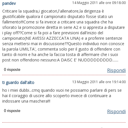
14 Maggio 2011 alle ore 09:18:00
pandev
Criticare la squadra,i giocatori,l'allenatore,la dirigenza è
giustificabile qualora il campionato disputato fosse stato un
fallimento!!!Come si fa invece a criticare una squadra che ha
sfiorato la promozione diretta in serie A2 e si appresta a disputare
i play off??Come si fa poi a fare previsioni dall'inizio del
campionato(NE AVESSI AZZECCATA UNA) e a proferire sentenze
senza mettersi mai in discussione??Questo individuo non conosce
la parola UMILTA', commenta solo per il gusto di offendere con
tanto di nomi e ha anche la faccia tosta di affermare che i suoi
post non offendono nessuno:A DAISC E' NUDDDDDDDDD.......
Rispondi
13 Maggio 2011 alle ore 19:14:00
ti guardo dall'alto
ho i miei dubbi...cmq quando vuoi ne possiamo parlare di pers se
hai il coraggio di uscire allo scoperto invece di continuare a
indossare una maschera!!!
Rispondi