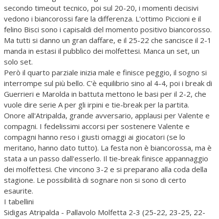
secondo timeout tecnico, poi sul 20-20, i momenti decisivi
vedono i biancorossi fare la differenza. L'ottimo Piccioni e il
felino Bisci sono i capisaldi del momento positivo biancorosso.
Ma tutti si danno un gran daffare, e il 25-22 che sancisce il 2-1
manda in estasi il pubblico dei molfettesi. Manca un set, un
solo set.
Però il quarto parziale inizia male e finisce peggio, il sogno si
interrompe sul più bello. C'è equilibrio sino al 4-4, poi i break di
Guerrieri e Marolda in battuta mettono le basi per il 2-2, che
vuole dire serie A per gli irpini e tie-break per la partita.
Onore all'Atripalda, grande avversario, applausi per Valente e
compagni. I fedelissimi accorsi per sostenere Valente e
compagni hanno reso i giusti omaggi ai giocatori (se lo
meritano, hanno dato tutto). La festa non è biancorossa, ma è
stata a un passo dall'esserlo. Il tie-break finisce appannaggio
dei molfettesi. Che vincono 3-2 e si preparano alla coda della
stagione. Le possibilità di sognare non si sono di certo
esaurite.
I tabellini
Sidigas Atripalda - Pallavolo Molfetta 2-3 (25-22, 23-25, 22-