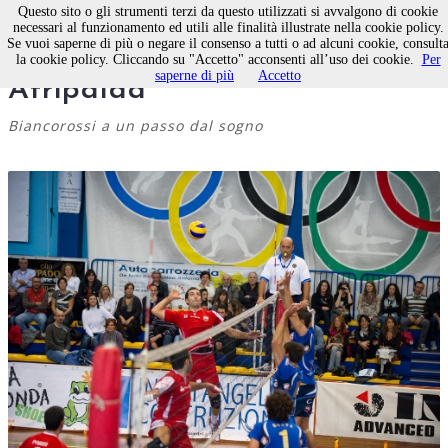
Questo sito o gli strumenti terzi da questo utilizzati si avvalgono di cookie
necessari al funzionamento ed utili alle finalità illustrate nella cookie policy.
Se vuoi saperne di più o negare il consenso a tutti o ad alcuni cookie, consult
Pallavolo Molfetta batte 3-2
la cookie policy. Cliccando su "Accetto" acconsenti all’uso dei cookie.
Per
saperne di più
Accetto
Atripalda
Biancorossi a un passo dal sogno