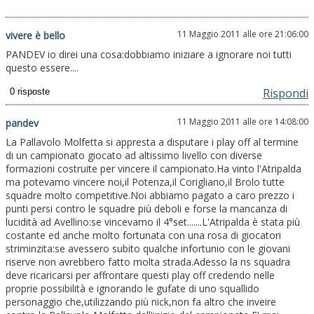
11 Maggio 2011 alle ore 21:06:00
vivere è bello
PANDEV io direi una cosa:dobbiamo iniziare a ignorare noi tutti
questo essere....
Rispondi
11 Maggio 2011 alle ore 14:08:00
pandev
La Pallavolo Molfetta si appresta a disputare i play off al termine
di un campionato giocato ad altissimo livello con diverse
formazioni costruite per vincere il campionato.Ha vinto l'Atripalda
ma potevamo vincere noi,il Potenza,il Corigliano,il Brolo tutte
squadre molto competitive.Noi abbiamo pagato a caro prezzo i
punti persi contro le squadre più deboli e forse la mancanza di
lucidità ad Avellino:se vincevamo il 4°set.......L'Atripalda è stata più
costante ed anche molto fortunata con una rosa di giocatori
striminzita:se avessero subito qualche infortunio con le giovani
riserve non avrebbero fatto molta strada.Adesso la ns squadra
deve ricaricarsi per affrontare questi play off credendo nelle
proprie possibilità e ignorando le gufate di uno squallido
personaggio che,utilizzando più nick,non fa altro che inveire