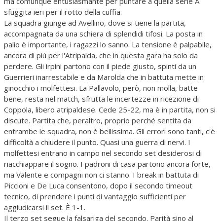
ma comunque entusiasmante per puntare a quella serie A
sfuggita ieri per il rotto della cuffia.
La squadra giunge ad Avellino, dove si tiene la partita,
accompagnata da una schiera di splendidi tifosi. La posta in
palio è importante, i ragazzi lo sanno. La tensione è palpabile,
ancora di più per l'Atripalda, che in questa gara ha solo da
perdere. Gli irpini partono con il piede giusto, spinti da un
Guerrieri inarrestabile e da Marolda che in battuta mette in
ginocchio i molfettesi. La Pallavolo, però, non molla, batte
bene, resta nel match, sfrutta le incertezze in ricezione di
Coppola, libero atripaldese. Cede 25-22, ma è in partita, non si
discute. Partita che, peraltro, proprio perché sentita da
entrambe le squadra, non è bellissima. Gli errori sono tanti, c'è
difficoltà a chiudere il punto. Quasi una guerra di nervi. I
molfettesi entrano in campo nel secondo set desiderosi di
riacchiappare il sogno. I padroni di casa partono ancora forte,
ma Valente e compagni non ci stanno. I break in battuta di
Piccioni e De Luca consentono, dopo il secondo timeout
tecnico, di prendere i punti di vantaggio sufficienti per
aggiudicarsi il set. È 1-1.
Il terzo set segue la falsariga del secondo. Parità sino al