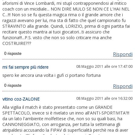
aforismi di Vince Lombardi, mi stupì contrapponendosi al mitico
coach con un micidiale... NON DIRE MULO SE NON CE L'HAI NEL
C...!!! Non so se fu questa magica rima o il grande amore che i
ragazzi avevano per lui, ma sta di fatto che quel campionato fu
STRAVINTO alla grande. Quindi, LORIZIO, prima di ogni partita fai
recitare questo mantra ai tuoi giocatori...ti assicuro che
funziona!!!...P.S. visto che non so solo criticare ma anche
COSTRUIRE???
Rispondi
08 Maggio 2011 alle ore 17:47:00
mi fai sempre più ridere
spero ke ancora una volta i gufi ci portano fortuna
Rispondi
08 Maggio 2011 alle ore 16:32:00
vitino coz-ZALONE
Alla vigilia il match è stato presentato come un GRANDE
SPETTACOLO, invece si è rivelato un inno all'ANTI-SPORTIVITA'!!!
da un lato l'ambiente molfettese che, non so su quali basi, ha
CANNONEGGIATO, con arroganza, per tutta la settimana gli
atripaldesi accusando la FIPAV di superficialità perchè rea di aver