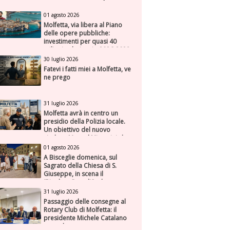
01 agosto 2026
Molfetta, via libera al Piano
delle opere pubbliche:
investimenti per quasi 40
milioni nel triennio 2026-2028
30 luglio 2026
Fatevi i fatti miei a Molfetta, ve
ne prego
31 luglio 2026
Molfetta avrà in centro un
presidio della Polizia locale.
Un obiettivo del nuovo
sindaco Manuel Minervini che
diviene realtà, con la speranza
01 agosto 2026
di maggiore efficienza e
A Bisceglie domenica, sul
presenza sul territorio
Sagrato della Chiesa di S.
Giuseppe, in scena il
“Rigoletto” con l’Orchestra
Sinfonica Federiciana
31 luglio 2026
Passaggio delle consegne al
Rotary Club di Molfetta: il
presidente Michele Catalano
succede a se stesso