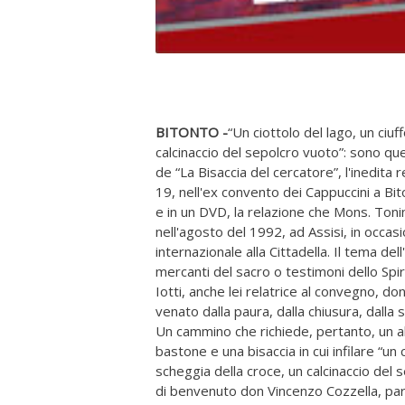
BITONTO -
“Un ciottolo del lago, un ciuf
calcinaccio del sepolcro vuoto”: sono quest
de “La Bisaccia del cercatore”, l'inedita
19, nell'ex convento dei Cappuccini a Bit
e in un DVD, la relazione che Mons. Toni
nell'agosto del 1992, ad Assisi, in occasi
internazionale alla Cittadella. Il tema del
mercanti del sacro o testimoni dello Spiri
Iotti, anche lei relatrice al convegno, do
venato dalla paura, dalla chiusura, dalla s
Un cammino che richiede, pertanto, un ab
bastone e una bisaccia in cui infilare “un 
scheggia della croce, un calcinaccio del 
di benvenuto don Vincenzo Cozzella, parr