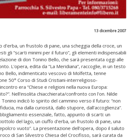
13 dicembre 2007
fo d'erba, un frustolo di pane, una scheggia della croce, un
i gli “scarti minimi per il futuro”, gli elementi indispensabili
 relazione di don Tonino Bello, che sarà presentata oggi alle
onto. L'opera, edita da “La Meridiana”, raccoglie, in un testo
no Bello, indimenticato vescovo di Molfetta, tenne
one 50° Corso di Studi Cristiani-interreligioso-
l'incontro era “Chiese e religioni nella nuova Europa:
to?”. Nell'insolita chiacchierata/confronto con l'on. Nilde
n Tonino indicò lo spirito del cammino verso il futuro: “non
fiducia, ma dalla curiosità, dallo stupore, dall'accoglienza”.
bigliamento essenziale, fatto, appunto di scarti: un
ciottolo del lago, un ciuffo d'erba, un frustolo di pane, una
sepolcro vuoto”. La presentazione dell'opera, dopo il saluto
oco di San Silvestro Chiesa del Crocifisso, sarà curata da