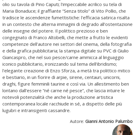
olio su tavola di Pino Caputi; l'impeccabile acrilico su tela di
Maria Bonaduce; il graffiante “Senza titolo” di Vito Pollio, che
tradisce le ascendenze fumettistiche: l'efficacia satirica risalta
in un contesto che alterna immagini di degrado all'ostentazione
delle insegne del potere. Il polittico prezioso e ben
congegnato di Franco Altobelli, che mette a frutto le evidenti
competenze dell'autore nei settori del cinema, della fotografia
e della grafica pubblicitaria; la stampa digitale su PVC di Giulio
Giancaspro, che nel suo pesce/carne ammicca al linguaggio
iconico pubblicitario, ironizzando sul tema dell'ibridismo;
l'elegante creazione di Enzo Sforza, a metà tra polittico mitico
e bestiario, in un fiorire di arpie, sirene, centauri, unicorni,
draghi, figure femminili taurine e così via. Un allestimento ben
lontano dall'essere “né carne né pesce”, che lascia intuire le
notevoli potenzialità che anche la produzione artistica
contemporanea locale racchiude in sé, a dispetto delle più
lugubri e intransigenti cassandre.
Autore:
Gianni Antonio Palumbo