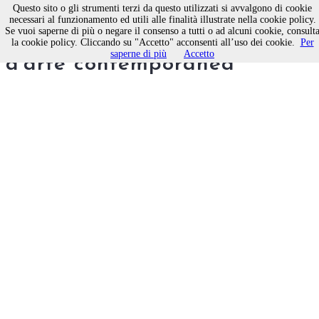
Questo sito o gli strumenti terzi da questo utilizzati si avvalgono di cookie
necessari al funzionamento ed utili alle finalità illustrate nella cookie policy.
Se vuoi saperne di più o negare il consenso a tutti o ad alcuni cookie, consult
Né carne né pesce, rassegna
la cookie policy. Cliccando su "Accetto" acconsenti all’uso dei cookie.
Per
saperne di più
Accetto
d'arte contemporanea