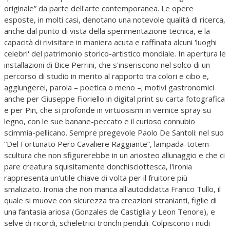
originale” da parte dell'arte contemporanea. Le opere
esposte, in molti casi, denotano una notevole qualità di ricerca,
anche dal punto di vista della sperimentazione tecnica, e la
capacità di rivisitare in maniera acuta e raffinata alcuni 'luoghi
celebri' del patrimonio storico-artistico mondiale. In apertura le
installazioni di Bice Perrini, che s'inseriscono nel solco di un
percorso di studio in merito al rapporto tra colori e cibo e,
aggiungerei, parola – poetica o meno –; motivi gastronomici
anche per Giuseppe Fioriello in digital print su carta fotografica
e per Pin, che si profonde in virtuosismi in vernice spray su
legno, con le sue banane-peccato e il curioso connubio
scimmia-pellicano. Sempre pregevole Paolo De Santoli: nel suo
“Del Fortunato Pero Cavaliere Raggiante”, lampada-totem-
scultura che non sfigurerebbe in un ariosteo allunaggio e che ci
pare creatura squisitamente donchisciottesca, l'ironia
rappresenta un'utile chiave di volta per il fruitore più
smaliziato. Ironia che non manca all'autodidatta Franco Tullo, il
quale si muove con sicurezza tra creazioni stranianti, figlie di
una fantasia ariosa (Gonzales de Castiglia y Leon Tenore), e
selve di ricordi, scheletrici tronchi penduli. Colpiscono i nudi