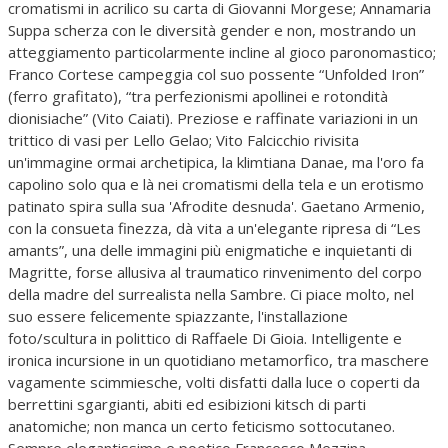
cromatismi in acrilico su carta di Giovanni Morgese; Annamaria
Suppa scherza con le diversità gender e non, mostrando un
atteggiamento particolarmente incline al gioco paronomastico;
Franco Cortese campeggia col suo possente “Unfolded Iron”
(ferro grafitato), “tra perfezionismi apollinei e rotondità
dionisiache” (Vito Caiati). Preziose e raffinate variazioni in un
trittico di vasi per Lello Gelao; Vito Falcicchio rivisita
un'immagine ormai archetipica, la klimtiana Danae, ma l'oro fa
capolino solo qua e là nei cromatismi della tela e un erotismo
patinato spira sulla sua 'Afrodite desnuda'. Gaetano Armenio,
con la consueta finezza, dà vita a un'elegante ripresa di “Les
amants”, una delle immagini più enigmatiche e inquietanti di
Magritte, forse allusiva al traumatico rinvenimento del corpo
della madre del surrealista nella Sambre. Ci piace molto, nel
suo essere felicemente spiazzante, l'installazione
foto/scultura in polittico di Raffaele Di Gioia. Intelligente e
ironica incursione in un quotidiano metamorfico, tra maschere
vagamente scimmiesche, volti disfatti dalla luce o coperti da
berrettini sgargianti, abiti ed esibizioni kitsch di parti
anatomiche; non manca un certo feticismo sottocutaneo.