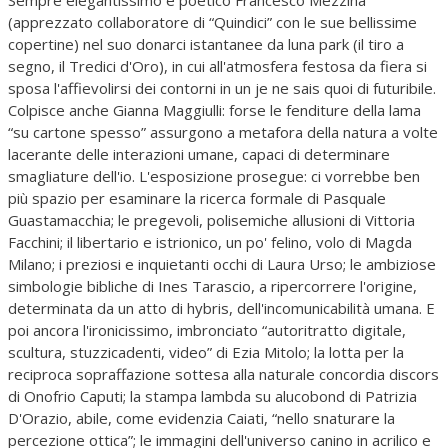
Sempre elegantissimo e poetico Francesco Mezzina
(apprezzato collaboratore di “Quindici” con le sue bellissime
copertine) nel suo donarci istantanee da luna park (il tiro a
segno, il Tredici d'Oro), in cui all'atmosfera festosa da fiera si
sposa l'affievolirsi dei contorni in un je ne sais quoi di futuribile.
Colpisce anche Gianna Maggiulli: forse le fenditure della lama
“su cartone spesso” assurgono a metafora della natura a volte
lacerante delle interazioni umane, capaci di determinare
smagliature dell'io. L'esposizione prosegue: ci vorrebbe ben
più spazio per esaminare la ricerca formale di Pasquale
Guastamacchia; le pregevoli, polisemiche allusioni di Vittoria
Facchini; il libertario e istrionico, un po' felino, volo di Magda
Milano; i preziosi e inquietanti occhi di Laura Urso; le ambiziose
simbologie bibliche di Ines Tarascio, a ripercorrere l'origine,
determinata da un atto di hybris, dell'incomunicabilità umana. E
poi ancora l'ironicissimo, imbronciato “autoritratto digitale,
scultura, stuzzicadenti, video” di Ezia Mitolo; la lotta per la
reciproca sopraffazione sottesa alla naturale concordia discors
di Onofrio Caputi; la stampa lambda su alucobond di Patrizia
D'Orazio, abile, come evidenzia Caiati, “nello snaturare la
percezione ottica”; le immagini dell'universo canino in acrilico e