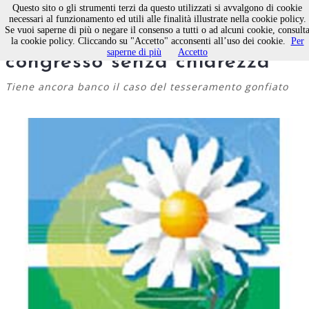
Questo sito o gli strumenti terzi da questo utilizzati si avvalgono di cookie
necessari al funzionamento ed utili alle finalità illustrate nella cookie policy.
Se vuoi saperne di più o negare il consenso a tutti o ad alcuni cookie, consult
La Margherita
insiste: nessun
la cookie policy. Cliccando su "Accetto" acconsenti all’uso dei cookie.
Per
saperne di più
Accetto
congresso senza chiarezza
Tiene ancora banco il caso del tesseramento gonfiato