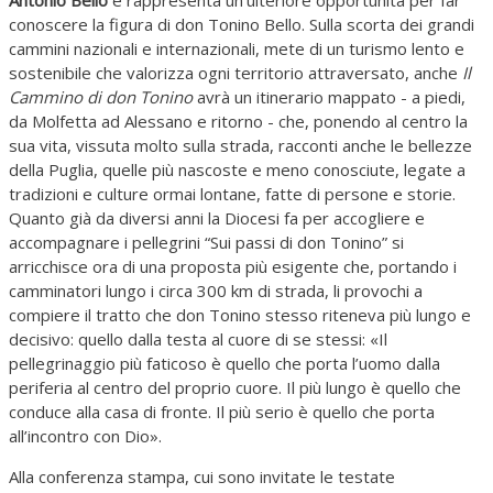
Antonio Bello
e rappresenta un'ulteriore opportunità per far
conoscere la figura di don Tonino Bello. Sulla scorta dei grandi
cammini nazionali e internazionali, mete di un turismo lento e
sostenibile che valorizza ogni territorio attraversato, anche
Il
Cammino di don Tonino
avrà un itinerario mappato - a piedi,
da Molfetta ad Alessano e ritorno - che, ponendo al centro la
sua vita, vissuta molto sulla strada, racconti anche le bellezze
della Puglia, quelle più nascoste e meno conosciute, legate a
tradizioni e culture ormai lontane, fatte di persone e storie.
Quanto già da diversi anni la Diocesi fa per accogliere e
accompagnare i pellegrini “Sui passi di don Tonino” si
arricchisce ora di una proposta più esigente che, portando i
camminatori lungo i circa 300 km di strada, li provochi a
compiere il tratto che don Tonino stesso riteneva più lungo e
decisivo: quello dalla testa al cuore di se stessi: «Il
pellegrinaggio più faticoso è quello che porta l’uomo dalla
periferia al centro del proprio cuore. Il più lungo è quello che
conduce alla casa di fronte. Il più serio è quello che porta
all’incontro con Dio».
Alla conferenza stampa, cui sono invitate le testate