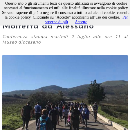
Questo sito o gli strumenti terzi da questo utilizzati si avvalgono di cookie
necessari al funzionamento ed utili alle finalità illustrate nella cookie policy.
Se vuoi saperne di più o negare il consenso a tutti o ad alcuni cookie, consult
Il Cammino di don Tonino da
la cookie policy. Cliccando su "Accetto" acconsenti all’uso dei cookie.
Per
saperne di più
Accetto
Molfetta ad Alessano
Conferenza stampa martedì 2 luglio alle ore 11 al
Museo diocesano