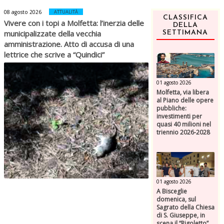
08 agosto 2026
ATTUALITÀ
CLASSIFICA
Vivere con i topi a Molfetta: l’inerzia delle
DELLA
municipalizzate della vecchia
SETTIMANA
amministrazione. Atto di accusa di una
lettrice che scrive a “Quindici”
01 agosto 2026
Molfetta, via libera
al Piano delle opere
pubbliche:
investimenti per
quasi 40 milioni nel
triennio 2026-2028
01 agosto 2026
A Bisceglie
domenica, sul
Sagrato della Chiesa
di S. Giuseppe, in
scena il “Rigoletto”