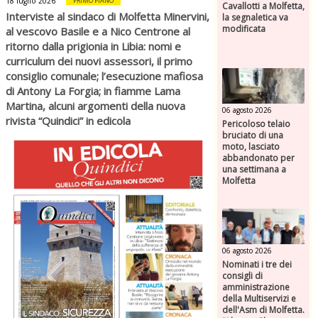
18 luglio 2026
PRIMO PIANO
Cavallotti a Molfetta,
Interviste al sindaco di Molfetta Minervini,
la segnaletica va
modificata
al vescovo Basile e a Nico Centrone al
ritorno dalla prigionia in Libia: nomi e
curriculum dei nuovi assessori, il primo
consiglio comunale; l’esecuzione mafiosa
di Antony La Forgia; in fiamme Lama
Martina, alcuni argomenti della nuova
06 agosto 2026
rivista “Quindici” in edicola
Pericoloso telaio
bruciato di una
moto, lasciato
abbandonato per
una settimana a
Molfetta
06 agosto 2026
Nominati i tre dei
consigli di
amministrazione
della Multiservizi e
dell'Asm di Molfetta.