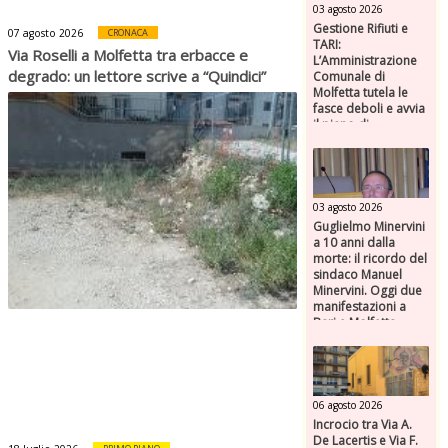
03 agosto 2026
Gestione Rifiuti e
07 agosto 2026
CRONACA
TARI:
Via Roselli a Molfetta tra erbacce e
L’Amministrazione
degrado: un lettore scrive a “Quindici”
Comunale di
Molfetta tutela le
fasce deboli e avvia
il piano di
risanamento per
ASM
03 agosto 2026
Guglielmo Minervini
a 10 anni dalla
morte: il ricordo del
sindaco Manuel
Minervini. Oggi due
manifestazioni a
Bari e Molfetta
06 agosto 2026
Incrocio tra Via A.
De Lacertis e Via F.