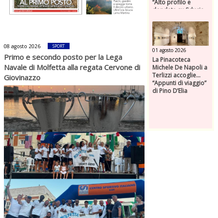
“Alto profilo e
dondate su fiducia,
competenza e
responsabilità”
08 agosto 2026
SPORT
01 agosto 2026
Primo e secondo posto per la Lega
La Pinacoteca
Navale di Molfetta alla regata Cervone di
Michele De Napoli a
Terlizzi accoglie…
Giovinazzo
“Appunti di viaggio”
di Pino D’Elia