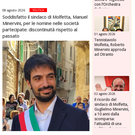
con l’Orchestra
Sinfonica
08 agosto 2026
POLITICA
Federiciana
Soddisfatto il sindaco di Molfetta, Manuel
Minervini, per le nomine nelle società
partecipate: discontinuità rispetto al
01 agosto 2026
passato
Tennistavolo
Molfetta, Roberto
Minervini approda
ad Otranto
02 agosto 2026
Il ricordo del
sindaco di Molfetta,
Guglielmo Minervini,
a 10 anni dalla
scomparsa:
l'attualità di una
politica che genera
futuro