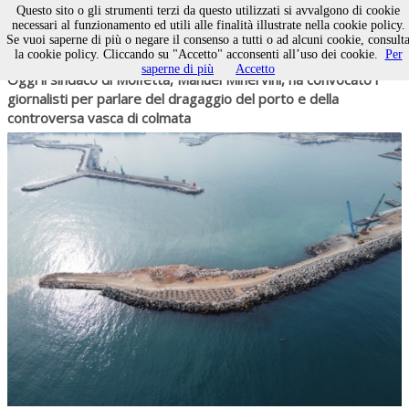
Questo sito o gli strumenti terzi da questo utilizzati si avvalgono di cookie
necessari al funzionamento ed utili alle finalità illustrate nella cookie policy.
Se vuoi saperne di più o negare il consenso a tutti o ad alcuni cookie, consult
la cookie policy. Cliccando su "Accetto" acconsenti all’uso dei cookie.
Per
08 agosto 2026
POLITICA
saperne di più
Accetto
Oggi il sindaco di Molfetta, Manuel Minervini, ha convocato i
giornalisti per parlare del dragaggio del porto e della
controversa vasca di colmata