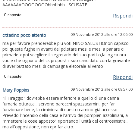
AAAAAAAOOOOOOOOhhhhhhh... SCUSATE...
Rispondi
09 Novembre 2012 alle ore 12:06:00
cittadino poco attento
ma per favore prenderebbe piu voti NINO SALUSTIOnon capisco
poi queste fughe in avanti del pd,stare mesi e mesi a parlare di
primarie x poi scegliere il segretario del suo partito,la logica ora
vuole che ognuno del cs proporà il suo candidato con la gravante
di aver buttato mesi di campagna eletorale al vento
Rispondi
09 Novembre 2012 alle ore 09:57:00
Mary Poppins
"Il Tiraggio" dovrebbe essere inferiore a quello di una canna
fumaria otturata... servono parecchi spazzacamini, per far
funzionare bene, la ciminiera di questo camino già accesso.
Prevedo l'incendio della casa e l'arrivo dei pompieri azzoliniani, a
"rimettere le cose apposto" riportando l'unità del centrosinistra...
ma all'opposizione, non epr far altro.