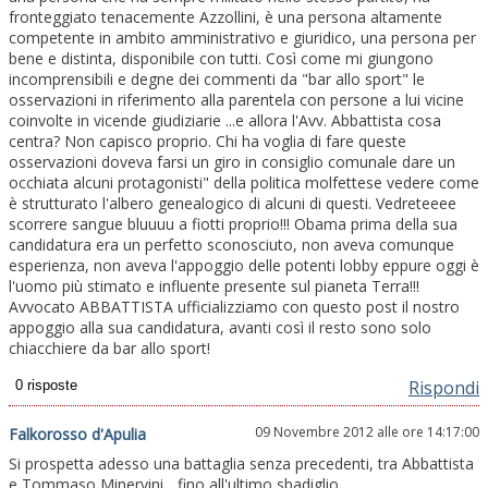
fronteggiato tenacemente Azzollini, è una persona altamente
competente in ambito amministrativo e giuridico, una persona per
bene e distinta, disponibile con tutti. Così come mi giungono
incomprensibili e degne dei commenti da "bar allo sport" le
osservazioni in riferimento alla parentela con persone a lui vicine
coinvolte in vicende giudiziarie ...e allora l'Avv. Abbattista cosa
centra? Non capisco proprio. Chi ha voglia di fare queste
osservazioni doveva farsi un giro in consiglio comunale dare un
occhiata alcuni protagonisti" della politica molfettese vedere come
è strutturato l'albero genealogico di alcuni di questi. Vedreteeee
scorrere sangue bluuuu a fiotti proprio!!! Obama prima della sua
candidatura era un perfetto sconosciuto, non aveva comunque
esperienza, non aveva l'appoggio delle potenti lobby eppure oggi è
l'uomo più stimato e influente presente sul pianeta Terra!!!
Avvocato ABBATTISTA ufficializziamo con questo post il nostro
appoggio alla sua candidatura, avanti così il resto sono solo
chiacchiere da bar allo sport!
Rispondi
09 Novembre 2012 alle ore 14:17:00
Falkorosso d'Apulia
Si prospetta adesso una battaglia senza precedenti, tra Abbattista
e Tommaso Minervini... fino all'ultimo sbadiglio...