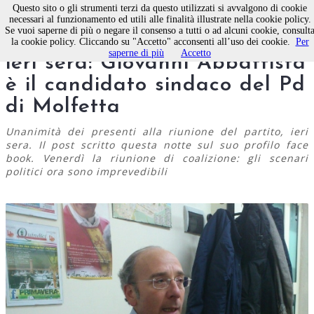
Questo sito o gli strumenti terzi da questo utilizzati si avvalgono di cookie
necessari al funzionamento ed utili alle finalità illustrate nella cookie policy.
Se vuoi saperne di più o negare il consenso a tutti o ad alcuni cookie, consult
ESCLUSIVA. È ufficiale da
la cookie policy. Cliccando su "Accetto" acconsenti all’uso dei cookie.
Per
saperne di più
Accetto
ieri sera: Giovanni Abbattista
è il candidato sindaco del Pd
di Molfetta
Unanimità dei presenti alla riunione del partito, ieri
sera. Il post scritto questa notte sul suo profilo face
book. Venerdì la riunione di coalizione: gli scenari
politici ora sono imprevedibili