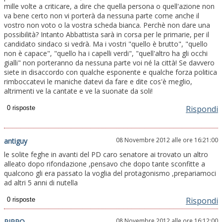
mille volte a criticare, a dire che quella persona o quell'azione non
va bene certo non vi porterà da nessuna parte come anche il
vostro non voto o la vostra scheda bianca. Perchè non dare una
possibilità? Intanto Abbattista sarà in corsa per le primarie, per il
candidato sindaco si vedrà. Ma i vostri "quello è brutto", "quello
non è capace", "quello ha i capelli verdi", "quell'altro ha gli occhi
gialli" non porteranno da nessuna parte voi né la città! Se davvero
siete in disaccordo con qualche esponente e qualche forza politica
rimboccatevi le maniche datevi da fare e dite cos'è meglio,
altrimenti ve la cantate e ve la suonate da soli!
Rispondi
08 Novembre 2012 alle ore 16:21:00
antiguy
le solite feghe in avanti del PD caro senatore ai trovato un altro
alleato dopo rifondazione ,pensavo che dopo tante sconfitte a
qualcono gli era passato la voglia del protagonismo ,prepariamoci
ad altri 5 anni di nutella
Rispondi
08 Novembre 2012 alle ore 16:12:00
PIPPO