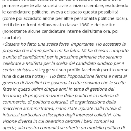
primarie aperte alla società civile a inizio dicembre, escludendo
le candidature politiche, aveva eclissato questa possibilità
(come poi accaduto anche per altre personalità politiche locali).
Ieri il dietro front dell’avvocato classe 1960 e del partito
(nonostante alcune candidature interne dell’ultima ora, poi
scartate).
«
Stasera ho fatto una scelta forte, importante. Ho accettato la
proposta che il mio partito mi ha fatto. Mi ha chiesto compatto
e unito di candidarmi per le prossime primarie che saranno
celebrate a Molfetta per la scelta del candidato sindaco per il
centro sinistra
- si legge sul suo profilo facebook (scritto verso
l’una di questa notte) -.
Ho fatto l'opposizione ferma e netta al
governo di Azzollini che governa la città convinto che le scelte
fatte in questi ultimi cinque anni in tema di gestione del
territorio, di programmazione delle politiche in materia di
commercio, di politiche culturali, di organizzazione della
macchina amministrativa, siano state ispirate dalla tutela di
interessi particolari a discapito degli interessi collettivi. Una
visione diversa in cui diventino centrali i beni comuni va
aperta, alla nostra comunità va offerto un modello politico di