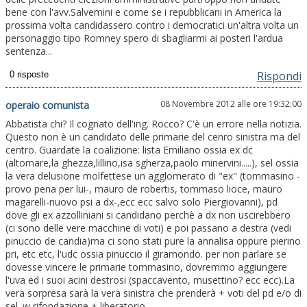
bene con l'avv.Salvemini e come se i repubblicani in America la
prossima volta candidassero contro i democratici un'altra volta un
personaggio tipo Romney spero di sbagliarmi ai posteri l'ardua
sentenza...
Rispondi
08 Novembre 2012 alle ore 19:32:00
operaio comunista
Abbatista chi? Il cognato dell'ing. Rocco? C'è un errore nella notizia.
Questo non è un candidato delle primarie del cenro sinistra ma del
centro. Guardate la coalizione: lista Emiliano ossia ex dc
(altomare,la ghezza,lillino,isa sgherza,paolo minervini.....), sel ossia
la vera delusione molfettese un agglomerato di "ex" (tommasino -
provo pena per lui-, mauro de robertis, tommaso lioce, mauro
magarelli-nuovo psi a dx-,ecc ecc salvo solo Piergiovanni), pd
dove gli ex azzolliniani si candidano perchè a dx non uscirebbero
(ci sono delle vere macchine di voti) e poi passano a destra (vedi
pinuccio de candia)ma ci sono stati pure la annalisa oppure pierino
pri, etc etc, l'udc ossia pinuccio il giramondo. per non parlare se
dovesse vincere le primarie tommasino, dovremmo aggiungere
l'uva ed i suoi acini destrosi (spaccavento, musettino? ecc ecc).La
vera sorpresa sarà la vera sinistra che prenderà + voti del pd e/o di
sel. w rifondazione + liberatorio.