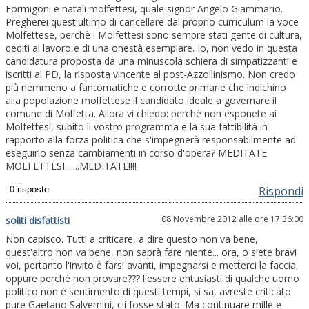
Formigoni e natali molfettesi, quale signor Angelo Giammario.
Pregherei quest'ultimo di cancellare dal proprio curriculum la voce
Molfettese, perchè i Molfettesi sono sempre stati gente di cultura,
dediti al lavoro e di una onestà esemplare. Io, non vedo in questa
candidatura proposta da una minuscola schiera di simpatizzanti e
iscritti al PD, la risposta vincente al post-Azzollinismo. Non credo
più nemmeno a fantomatiche e corrotte primarie che indichino
alla popolazione molfettese il candidato ideale a governare il
comune di Molfetta. Allora vi chiedo: perchè non esponete ai
Molfettesi, subito il vostro programma e la sua fattibilità in
rapporto alla forza politica che s'impegnerà responsabilmente ad
eseguirlo senza cambiamenti in corso d'opera? MEDITATE
MOLFETTESI.......MEDITATE!!!!
Rispondi
08 Novembre 2012 alle ore 17:36:00
soliti disfattisti
Non capisco. Tutti a criticare, a dire questo non va bene,
quest'altro non va bene, non saprà fare niente... ora, o siete bravi
voi, pertanto l'invito è farsi avanti, impegnarsi e metterci la faccia,
oppure perchè non provare??? l'essere entusiasti di qualche uomo
politico non è sentimento di questi tempi, si sa, avreste criticato
pure Gaetano Salvemini, cii fosse stato. Ma continuare mille e