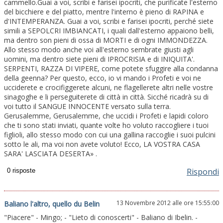
cammello.Guai a voi, scribi e farisei ipocriti, che purificate l'esterno
del bicchiere e del piatto, mentre l'interno è pieno di RAPINA e
d'INTEMPERANZA. Guai a voi, scribi e farisei ipocriti, perché siete
simili a SEPOLCRI IMBIANCATI, i quali dall'esterno appaiono belli,
ma dentro son pieni di ossa di MORTI e di ogni IMMONDEZZA.
Allo stesso modo anche voi all'esterno sembrate giusti agli
uomini, ma dentro siete pieni di IPROCRISIA e di INIQUITA'.
SERPENTI, RAZZA DI VIPERE, come potete sfuggire alla condanna
della geenna? Per questo, ecco, io vi mando i Profeti e voi ne
ucciderete e crocifiggerete alcuni, ne flagellerete altri nelle vostre
sinagoghe e li perseguiterete di città in città. Sicché ricadrà su di
voi tutto il SANGUE INNOCENTE versato sulla terra.
Gerusalemme, Gerusalemme, che uccidi i Profeti e lapidi coloro
che ti sono stati inviati, quante volte ho voluto raccogliere i tuoi
figlioli, allo stesso modo con cui una gallina raccoglie i suoi pulcini
sotto le ali, ma voi non avete voluto! Ecco, LA VOSTRA CASA
SARA' LASCIATA DESERTA» .
Rispondi
13 Novembre 2012 alle ore 15:55:00
Baliano l'altro, quello du Belin
"Piacere" - Mingo; - "Lieto di conoscerti" - Baliano di Ibelin. -