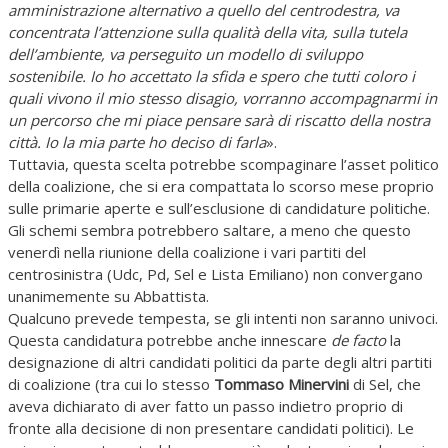
amministrazione alternativo a quello del centrodestra, va
concentrata l’attenzione sulla qualità della vita, sulla tutela
dell’ambiente, va perseguito un modello di sviluppo
sostenibile. Io ho accettato la sfida e spero che tutti coloro i
quali vivono il mio stesso disagio, vorranno accompagnarmi in
un percorso che mi piace pensare sarà di riscatto della nostra
città. Io la mia parte ho deciso di farla
».
Tuttavia, questa scelta potrebbe scompaginare l’asset politico
della coalizione, che si era compattata lo scorso mese proprio
sulle primarie aperte e sull’esclusione di candidature politiche.
Gli schemi sembra potrebbero saltare, a meno che questo
venerdì nella riunione della coalizione i vari partiti del
centrosinistra (Udc, Pd, Sel e Lista Emiliano) non convergano
unanimemente su Abbattista.
Qualcuno prevede tempesta, se gli intenti non saranno univoci.
Questa candidatura potrebbe anche innescare
de facto
la
designazione di altri candidati politici da parte degli altri partiti
di coalizione (tra cui lo stesso
Tommaso Minervini
di Sel, che
aveva dichiarato di aver fatto un passo indietro proprio di
fronte alla decisione di non presentare candidati politici). Le