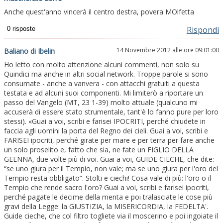
Anche quest'anno vincerà il centro destra, povera MOlfetta
Rispondi
14 Novembre 2012 alle ore 09:01:00
Baliano di Ibelin
Ho letto con molto attenzione alcuni commenti, non solo su
Quindici ma anche in altri social network. Troppe parole si sono
consumate - anche a vanvera - con attacchi gratuiti a questa
testata e ad alcuni suoi componenti. Mi limiterò a riportare un
passo del Vangelo (MT, 23 1-39) molto attuale (qualcuno mi
accuserà di essere stato strumentale, tant'è lo fanno pure per loro
stessi). «Guai a voi, scribi e farisei IPOCRITI, perché chiudete in
faccia agli uomini la porta del Regno dei cieli. Guai a voi, scribi e
FARISEI ipocriti, perché girate per mare e per terra per fare anche
un solo proselito e, fatto che sia, ne fate un FIGLIO DELLA
GEENNA, due volte più di voi. Guai a voi, GUIDE CIECHE, che dite:
“se uno giura per il Tempio, non vale; ma se uno giura per l'oro del
Tempio resta obbligato”. Stolti e ciechi! Cosa vale di più: l'oro o il
Tempio che rende sacro l'oro? Guai a voi, scribi e farisei ipocriti,
perché pagate le decime della menta e poi tralasciate le cose più
gravi della Legge: la GIUSTIZIA, la MISERICORDIA, la FEDELTA'.
Guide cieche, che col filtro togliete via il moscerino e poi ingoiate il