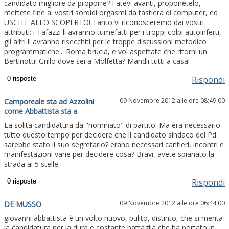
candidato migliore da proporre? Fatevi avanti, proponetelo,
mettete fine ai vostri sordidi orgasmi da tastiera di computer, ed
USCITE ALLO SCOPERTO! Tanto vi riconosceremo dai vostri
attributi: i Tafazzi li avranno tumefatti per i troppi colpi autoinferti,
gli altri li avranno risecchiti per le troppe discussioni metodico
programmatiche... Roma brucia, e voi aspettate che ritorni un
Bertinotti! Grillo dove sei a Molfetta? Mandli tutti a casa!
Rispondi
09 Novembre 2012 alle ore 08:49:00
Camporeale sta ad Azzolini
come Abbattista sta a
La solita candidatura da "nominato" di partito. Ma era necessario
tutto questo tempo per decidere che il candidato sindaco del Pd
sarebbe stato il suo segretario? erano necessari cantieri, incontri e
manifestazioni varie per decidere cosa? Bravi, avete spianato la
strada ai 5 stelle.
Rispondi
09 Novembre 2012 alle ore 06:44:00
DE MUSSO
giovanni abbattista è un volto nuovo, pulito, distinto, che si merita
la candidatura per la dura e costante battaglia che ha portato in