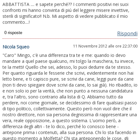
ABBATTISTA .... e sapete perché?? I commenti positivi nei suoi
confronti mi hanno convinta di piú del leggere misere invettive,
sterili di significato!! N.b. Mi aspetto di vedere pubblicato il mio
commento....!
Rispondi
11 Novembre 2012 alle ore 22:37:00
Nicola Squeo
"Caro" Mingo, c'è una differenza tra te e me: quando io devo
mandare a quel paese qualcuno, mi tolgo la maschera, tu invece,
te la metti! Quello che sei, adesso, lo puoi dedurre da te stesso.
Per quanto riguarda le fesserie che scrivi, evidentemente non hai
letto bene, e ti capisco pure, se scrivi da cane, leggi pure da cane
(non ti devo spiegare dove scrivi da cane, lo sai già). Ho ribadito, io
e non solo io per la verità, che non punto a nessuna candidatura
e, tra l'altro, sono contrario alla lista di Q. Abbiamo tutto da
perdere, noi come giornale, se decidessimo di fare qualsiasi passo
di tipo politico, collettivamente. Questo però non vuol dire che il
nostro direttore, non sia persona degnissima di rappresentare una
vera, reale opposizione, a questo sistema. L'uomo però, a
differenza degli altri - te lo dico, perché lo conosco bene -
antepone prima i contenuti, alla sua persona. Chi lo sta facendo in
questo momento a Molfetta? Chi sta anteponendo le cose, gli