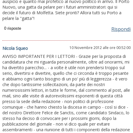
auspicio e quanto mai profetico al nuovo politico in arrivo. Il Porto
Nuovo, una gatta da pelare per i futuri amministratori: qui si
decide il futuro di Molfetta. Siete pronti? Allora tutti su Porto a
pelare la "gatta"!
Rispondi
10 Novembre 2012 alle ore 00:52:00
Nicola Squeo
AVVISO IMPORTANTE PER I LETTORI - Grazie per la proposta di
candidatura che mi riguarda personalmente, oltre ad onorarmi, mi
ha divertito parecchio... - a volte è utile non prendersi troppo sul
serio, divertirsi e divertire, quello che ci circonda è troppo pesante
e abbiamo ogni tanto bisogno di un po' più di leggerezza - è vero
che dopo tantissime sollecitazioni, da parte dei nostri
numerosissimi lettori, in tutte le forme, dal commento al post, alle
mail, sino alle visite di autorevolissimi esponenti di questa città
presso la sede della redazione - non politici di professione
comunque - che hanno chiesto la discesa in campo - così si dice -
del nostro Direttore Felice de Sanctis, come candidato Sindaco, lo
stesso ha deciso di convocare per i prossimi giorni, dopo la
pubblicazione del giornale - non vi dico quale per evitare
assembramenti - una riunione di tutti i componenti della redazione