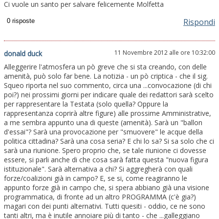
Ci vuole un santo per salvare felicemente Molfetta
Rispondi
11 Novembre 2012 alle ore 10:32:00
donald duck
Alleggerire l'atmosfera un pò greve che si sta creando, con delle
amenità, può solo far bene. La notizia - un pò criptica - che il sig.
Squeo riporta nel suo commento, circa una ...convocazione (di chi
poi?) nei prossimi giorni per indicare quale dei redattori sarà scelto
per rappresentare la Testata (solo quella? Oppure la
rappresentanza coprirà altre figure) alle prossime Amministrative,
a me sembra appunto una di queste (amenità). Sarà un "ballon
d'essai"? Sarà una provocazione per "smuovere" le acque della
politica cittadina? Sarà una cosa seria? E chi lo sa? Si sa solo che ci
sarà una riunione. Spero proprio che, se tale riunione ci dovesse
essere, si parli anche di che cosa sarà fatta questa "nuova figura
istituzionale". Sarà alternativa a chi? Si aggregherà con quali
forze/coalizioni già in campo? E, se si, come reagiranno le
appunto forze già in campo che, si spera abbiano già una visione
programmatica, di fronte ad un altro PROGRAMMA (c'è gia?)
magari con dei punti alternativi. Tutti quesiti - oddio, ce ne sono
tanti altri, ma è inutile annoiare più di tanto - che ...galleggiano