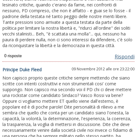
lesinato critiche, quando c'erano da farne, nei confronti di
nessuno, PD compreso, che non è affatto - e guai se lo fosse - il
padrone della testata né tanto peggio delle nostre menti libere.
Tante pressioni sono arrivate a questa testata da parte della
politica per limitare la nostra libertà e, "ridurci all'ordine" dei soliti
vecchi stalinisti... Beh, "è scattata una molla"... qui, nessuno ha
paura di perdere nulla, non ci sono interessi da difendere, c'è solo
da riconquistare la libertà e la democrazia in questa città.
Rispondi
09 Novembre 2012 alle ore 23:22:00
Principe Duke Fleed
Non capisco proprio queste critiche sempre mettendo che siano
scritte con intenti costruttivi e non strumentali cosi' come
suppongo. Non capisco ma secondo voi il PD chi ci deve mettere
una rockstar come candidato Sindaco? Vasco Rossi va bene?
Oppure ci vogliamo mettere ET quello viene dall'esterno, è
popolare ed è di poche parole! Dite personalità di rilievo a me
sembra che quello che conta per un candidato siano l'onesta, la
capacità, la volontà, la determinazione, l'esperienza, la coerenza,
la trasparenza, la voglia di mettersi in discussione. Dite che deve
necessariamente venire dalla società civile noi invece ci fidiamo di
una persona che ha sempre militato nello stesso partito, ha