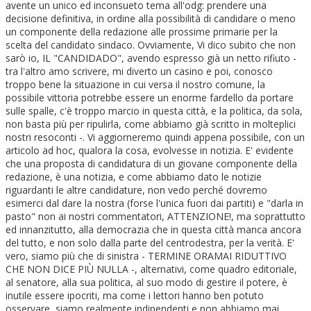
avente un unico ed inconsueto tema all'odg: prendere una
decisione definitiva, in ordine alla possibilità di candidare o meno
un componente della redazione alle prossime primarie per la
scelta del candidato sindaco. Ovviamente, Vi dico subito che non
sarò io, IL "CANDIDADO", avendo espresso già un netto rifiuto -
tra l'altro amo scrivere, mi diverto un casino e poi, conosco
troppo bene la situazione in cui versa il nostro comune, la
possibile vittoria potrebbe essere un enorme fardello da portare
sulle spalle, c'è troppo marcio in questa città, e la politica, da sola,
non basta più per ripulirla, come abbiamo già scritto in molteplici
nostri resoconti -. Vi aggiorneremo quindi appena possibile, con un
articolo ad hoc, qualora la cosa, evolvesse in notizia. E' evidente
che una proposta di candidatura di un giovane componente della
redazione, è una notizia, e come abbiamo dato le notizie
riguardanti le altre candidature, non vedo perché dovremo
esimerci dal dare la nostra (forse l'unica fuori dai partiti) e "darla in
pasto" non ai nostri commentatori, ATTENZIONE!, ma soprattutto
ed innanzitutto, alla democrazia che in questa città manca ancora
del tutto, e non solo dalla parte del centrodestra, per la verità. E'
vero, siamo più che di sinistra - TERMINE ORAMAI RIDUTTIVO
CHE NON DICE PIÙ NULLA -, alternativi, come quadro editoriale,
al senatore, alla sua politica, al suo modo di gestire il potere, è
inutile essere ipocriti, ma come i lettori hanno ben potuto
osservare, siamo realmente indipendenti e non abbiamo mai