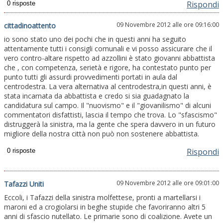
Rispondi
09 Novembre 2012 alle ore 09:16:00
cittadinoattento
io sono stato uno dei pochi che in questi anni ha seguito
attentamente tutti i consigli comunali e vi posso assicurare che il
vero contro-altare rispetto ad azzollini è stato giovanni abbattista
che , con competenza, serietà e rigore, ha contestato punto per
punto tutti gli assurdi provvedimenti portati in aula dal
centrodestra. La vera alternativa al centrodestra,in questi anni, è
stata incarnata da abbattista e credo si sia guadagnato la
candidatura sul campo. Il "nuovismo" e il "giovanilismo" di alcuni
commentatori disfattisti, lascia il tempo che trova. Lo "sfascismo"
distruggerà la sinistra, ma la gente che spera davvero in un futuro
migliore della nostra città non può non sostenere abbattista.
Rispondi
09 Novembre 2012 alle ore 09:01:00
Tafazzi Uniti
Eccoli, i Tafazzi della sinistra molfettese, pronti a martellarsi i
maroni ed a crogiolarsi in beghe stupide che favoriranno altri 5
anni di sfascio nutellato. Le primarie sono di coalizione. Avete un