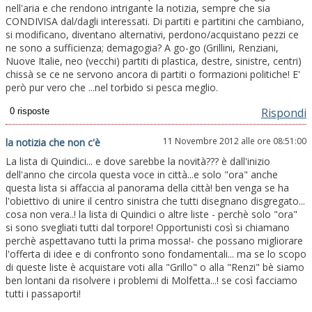
nell'aria e che rendono intrigante la notizia, sempre che sia
CONDIVISA dal/dagli interessati. Di partiti e partitini che cambiano,
si modificano, diventano alternativi, perdono/acquistano pezzi ce
ne sono a sufficienza; demagogia? A go-go (Grillini, Renziani,
Nuove Italie, neo (vecchi) partiti di plastica, destre, sinistre, centri)
chissà se ce ne servono ancora di partiti o formazioni politiche! E'
però pur vero che ...nel torbido si pesca meglio.
Rispondi
11 Novembre 2012 alle ore 08:51:00
la notizia che non c'è
La lista di Quindici... e dove sarebbe la novità??? è dall'inizio
dell'anno che circola questa voce in città...e solo "ora" anche
questa lista si affaccia al panorama della città! ben venga se ha
l'obiettivo di unire il centro sinistra che tutti disegnano disgregato...
cosa non vera..! la lista di Quindici o altre liste - perchè solo "ora"
si sono svegliati tutti dal torpore! Opportunisti così si chiamano
perchè aspettavano tutti la prima mossa!- che possano migliorare
l'offerta di idee e di confronto sono fondamentali... ma se lo scopo
di queste liste è acquistare voti alla "Grillo" o alla "Renzi" bè siamo
ben lontani da risolvere i problemi di Molfetta...! se così facciamo
tutti i passaporti!