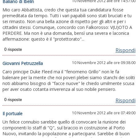
10 Novembre 2012 alle ore 14:57:00
Baliano di Ibelin
Mio caro Abbattista, credo che questa tua candidatura fosse
premeditata da tempo. Tutti i vari papabili sono stati bruciati e tu
sei rimasto. Non una bella azione di rispetto per gli altri e per i
cittadini stessi. Comunque, concordo con Falkorosso: V(U)OTO A
PERDERE. Ma non è una domanda, bensì una severa e laconica
affermazione: questo è il "protettorato"...
Rispondi
10 Novembre 2012 alle ore 09:38:00
Giovanni Petruzzella
Caro principe Duke Fleed ma il "fenomeno Grillo" non le fa
balenare per la mente che noi poveri plebei siamo stanchi dei soliti
noti abbiamo bisogno di "facce nuove" le chiedo umilmente scusa
per aver osato cotanta irriverenza al suo nobile pensiero.
Rispondi
10 Novembre 2012 alle ore 07:49:00
Il portuale
Un felice connubio sarebbe quello di convocare la riunione dei
componenti lo staff di "Q", sul braccio in costruzione al Porto
Nuovo, invitando la popolazione a parteciparvi. Sarebbe di buon