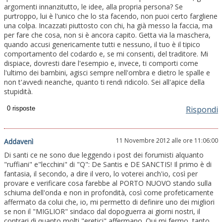
argomenti innanzitutto, le idee, alla propria persona? Se
purtroppo, lui è l'unico che lo sta facendo, non puoi certo fargliene
una colpa. Incazzati piuttosto con chi, ha già messo la faccia, ma
per fare che cosa, non si è ancora capito. Getta via la maschera,
quando accusi genericamente tutti e nessuno, il tuo è il tipico
comportamento del codardo e, se mi consenti, del traditore. Mi
dispiace, dovresti dare l'esempio e, invece, ti comporti come
l'ultimo dei bambini, agisci sempre nell'ombra e dietro le spalle e
non t'avvedi neanche, quanto ti rendi ridicolo. Sei all'apice della
stupidità.
Rispondi
11 Novembre 2012 alle ore 11:06:00
Addavenì
Di santi ce ne sono due leggendo i post dei forumisti alquanto
"ruffiani" e"lecchini" di "Q": De Santis e DE SANCTIS! Il primo è di
fantasia, il secondo, a dire il vero, lo voterei anch'io, così per
provare e verificare cosa farebbe al PORTO NUOVO stando sulla
schiuma dell'onda e non in profondità, così come profeticamente
affermato da colui che, io, mi permetto di definire uno dei migliori
se non il "MIGLIOR" sindaco dal dopoguerra ai giorni nostri, il
contrari di quanto molti "eretici" affermano. Qui mi fermo, tanto