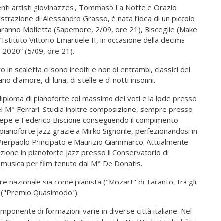
lenti artisti giovinazzesi, Tommaso La Notte e Orazio
gistrazione di Alessandro Grasso, è nata l’idea di un piccolo
saranno Molfetta (Sapemore, 2/09, ore 21), Bisceglie (Make
’Istituto Vittorio Emanuele II, in occasione della decima
a 2020” (5/09, ore 21).
o in scaletta ci sono inediti e non di entrambi, classici del
no d’amore, di luna, di stelle e di notti insonni.
iploma di pianoforte col massimo dei voti e la lode presso
 del M° Ferrari. Studia inoltre composizione, sempre presso
 Sepe e Federico Biscione conseguendo il compimento
 pianoforte jazz grazie a Mirko Signorile, perfezionandosi in
Pierpaolo Principato e Maurizio Giammarco. Attualmente
azione in pianoforte jazz presso il Conservatorio di
 musica per film tenuto dal M° De Donatis.
ere nazionale sia come pianista ("Mozart" di Taranto, tra gli
ni ("Premio Quasimodo").
ponente di formazioni varie in diverse città italiane. Nel