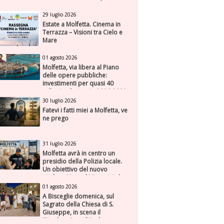
29 luglio 2026
Estate a Molfetta. Cinema in
Terrazza – Visioni tra Cielo e
Mare
01 agosto 2026
Molfetta, via libera al Piano
delle opere pubbliche:
investimenti per quasi 40
milioni nel triennio 2026-2028
30 luglio 2026
Fatevi i fatti miei a Molfetta, ve
ne prego
31 luglio 2026
Molfetta avrà in centro un
presidio della Polizia locale.
Un obiettivo del nuovo
sindaco Manuel Minervini che
diviene realtà, con la speranza
01 agosto 2026
di maggiore efficienza e
A Bisceglie domenica, sul
presenza sul territorio
Sagrato della Chiesa di S.
Giuseppe, in scena il
“Rigoletto” con l’Orchestra