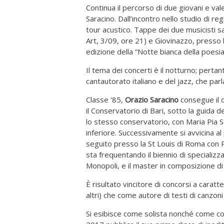
Continua il percorso di due giovani e va
Saracino. Dall’incontro nello studio di re
tour acustico. Tappe dei due musicisti 
Art, 3/09, ore 21) e Giovinazzo, presso l
edizione della “Notte bianca della poesi
Il tema dei concerti è il notturno; pertant
cantautorato italiano e del jazz, che parla
Classe '85,
Orazio Saracino
consegue il d
il Conservatorio di Bari, sotto la guida
lo stesso conservatorio, con Maria Pia
inferiore. Successivamente si avvicina al
seguito presso la St Louis di Roma con 
sta frequentando il biennio di specializz
Monopoli, e il master in composizione di
È risultato vincitore di concorsi a caratt
altri) che come autore di testi di canzo
Si esibisce come solista nonché come com