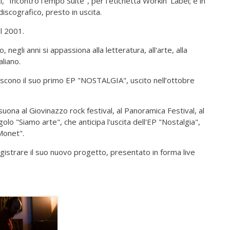
i, "IncontroTempo Suite", per l'etichetta Workin’ Label; è in
iscografico, presto in uscita.
l 2001.
, negli anni si appassiona alla letteratura, all'arte, alla
aliano.
uiscono il suo primo EP "NOSTALGIA", uscito nell’ottobre
uona al Giovinazzo rock festival, al Panoramica Festival, al
golo "Siamo arte", che anticipa l'uscita dell'EP "Nostalgia",
Monet".
gistrare il suo nuovo progetto, presentato in forma live