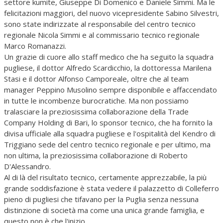
settore kumite, Giuseppe Di Domenico e Daniele Simmi. Ma le
felicitazioni maggiori, del nuovo vicepresidente Sabino Silvestri,
sono state indirizzate al responsabile del centro tecnico
regionale Nicola Simmi e al commissario tecnico regionale
Marco Romanazzi.
Un grazie di cuore allo staff medico che ha seguito la squadra
pugliese, il dottor Alfredo Scardicchio, la dottoressa Marilena
Stasi e il dottor Alfonso Camporeale, oltre che al team
manager Peppino Musolino sempre disponibile e affaccendato
in tutte le incombenze burocratiche. Ma non possiamo
tralasciare la preziosissima collaborazione della Trade
Company Holding di Bari, lo sponsor tecnico, che ha fornito la
divisa ufficiale alla squadra pugliese e l'ospitalità del Kendro di
Triggiano sede del centro tecnico regionale e per ultimo, ma
non ultima, la preziosissima collaborazione di Roberto
D'Alessandro.
Al di là del risultato tecnico, certamente apprezzabile, la più
grande soddisfazione è stata vedere il palazzetto di Colleferro
pieno di pugliesi che tifavano per la Puglia senza nessuna
distinzione di società ma come una unica grande famiglia, e
questo non è che l'inizio.