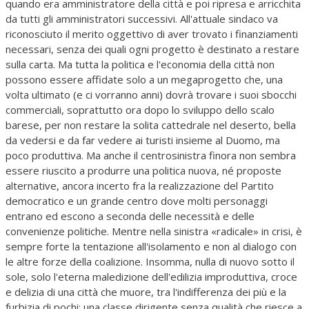
quando era amministratore della città e poi ripresa e arricchita
da tutti gli amministratori successivi. All'attuale sindaco va
riconosciuto il merito oggettivo di aver trovato i finanziamenti
necessari, senza dei quali ogni progetto è destinato a restare
sulla carta. Ma tutta la politica e l'economia della città non
possono essere affidate solo a un megaprogetto che, una
volta ultimato (e ci vorranno anni) dovrà trovare i suoi sbocchi
commerciali, soprattutto ora dopo lo sviluppo dello scalo
barese, per non restare la solita cattedrale nel deserto, bella
da vedersi e da far vedere ai turisti insieme al Duomo, ma
poco produttiva. Ma anche il centrosinistra finora non sembra
essere riuscito a produrre una politica nuova, né proposte
alternative, ancora incerto fra la realizzazione del Partito
democratico e un grande centro dove molti personaggi
entrano ed escono a seconda delle necessità e delle
convenienze politiche. Mentre nella sinistra «radicale» in crisi, è
sempre forte la tentazione all'isolamento e non al dialogo con
le altre forze della coalizione. Insomma, nulla di nuovo sotto il
sole, solo l'eterna maledizione dell'edilizia improduttiva, croce
e delizia di una città che muore, tra l'indifferenza dei più e la
furbizia di pochi: una classe dirigente senza qualità che riesce a