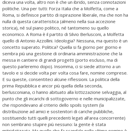
diceva una volta, altro non è che un ibrido, senza connotazioni
politiche. Una per tutti: Forza Italia che a Molfetta, come a
Roma, si definisce partito di ispirazione liberale, ma che non ha
nulla di questa caratteristica (almeno nella sua accezione
storica), né sul piano politico, né tantomeno su quello
economico. A Roma è il partito di Silvio Berlusconi, a Molfetta
quello di Antonio Azzollini. Ideologia? Nessuna, ma questo è un
concetto superato. Politica? Quella si fa giorno per giorno e
sembra più una gestione di ordinaria amministrazione che la
messa in cantiere di grandi progetti (porto escluso, ma di
questo parleremo dopo). Insomma, ci si siede attorno a un
tavolo e si decide volta per volta cosa fare, nomine comprese.
E su queste, consentiteci alcune riflessioni. La politica della
prima Repubblica e ancor più quella della seconda,
berlusconiana, ci hanno abituato alla lottizzazione selvaggia, al
punto che gli incarichi di sottogoverno e nelle municipalizzate,
che rispondevano al criterio dello spoils system (la
distribuzione ad amici e sostenitori di cariche pubbliche,
sostituendo tutti quelli precedenti legati all'area concorrente)
non sembrano stupire più nessuno: la gente è stata
mitridatizzata. Ma quello che fa scandalo nelle ultime nomine è