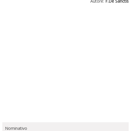
Autore:
F.De Sanctis
Nominativo