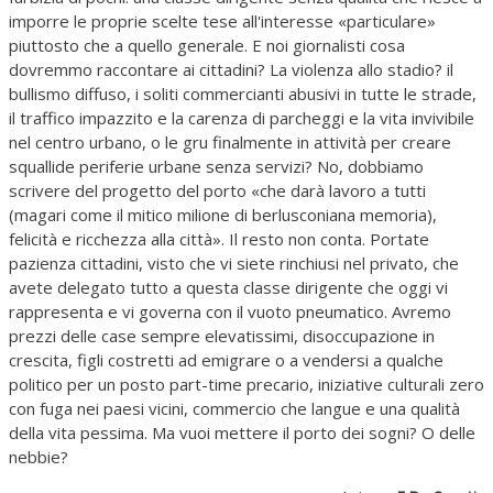
imporre le proprie scelte tese all'interesse «particulare»
piuttosto che a quello generale. E noi giornalisti cosa
dovremmo raccontare ai cittadini? La violenza allo stadio? il
bullismo diffuso, i soliti commercianti abusivi in tutte le strade,
il traffico impazzito e la carenza di parcheggi e la vita invivibile
nel centro urbano, o le gru finalmente in attività per creare
squallide periferie urbane senza servizi? No, dobbiamo
scrivere del progetto del porto «che darà lavoro a tutti
(magari come il mitico milione di berlusconiana memoria),
felicità e ricchezza alla città». Il resto non conta. Portate
pazienza cittadini, visto che vi siete rinchiusi nel privato, che
avete delegato tutto a questa classe dirigente che oggi vi
rappresenta e vi governa con il vuoto pneumatico. Avremo
prezzi delle case sempre elevatissimi, disoccupazione in
crescita, figli costretti ad emigrare o a vendersi a qualche
politico per un posto part-time precario, iniziative culturali zero
con fuga nei paesi vicini, commercio che langue e una qualità
della vita pessima. Ma vuoi mettere il porto dei sogni? O delle
nebbie?