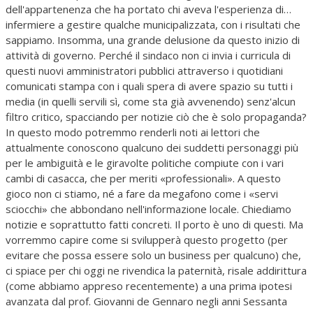
dell'appartenenza che ha portato chi aveva l'esperienza di…
infermiere a gestire qualche municipalizzata, con i risultati che
sappiamo. Insomma, una grande delusione da questo inizio di
attività di governo. Perché il sindaco non ci invia i curricula di
questi nuovi amministratori pubblici attraverso i quotidiani
comunicati stampa con i quali spera di avere spazio su tutti i
media (in quelli servili sì, come sta già avvenendo) senz'alcun
filtro critico, spacciando per notizie ciò che è solo propaganda?
In questo modo potremmo renderli noti ai lettori che
attualmente conoscono qualcuno dei suddetti personaggi più
per le ambiguità e le giravolte politiche compiute con i vari
cambi di casacca, che per meriti «professionali». A questo
gioco non ci stiamo, né a fare da megafono come i «servi
sciocchi» che abbondano nell'informazione locale. Chiediamo
notizie e soprattutto fatti concreti. Il porto è uno di questi. Ma
vorremmo capire come si svilupperà questo progetto (per
evitare che possa essere solo un business per qualcuno) che,
ci spiace per chi oggi ne rivendica la paternità, risale addirittura
(come abbiamo appreso recentemente) a una prima ipotesi
avanzata dal prof. Giovanni de Gennaro negli anni Sessanta