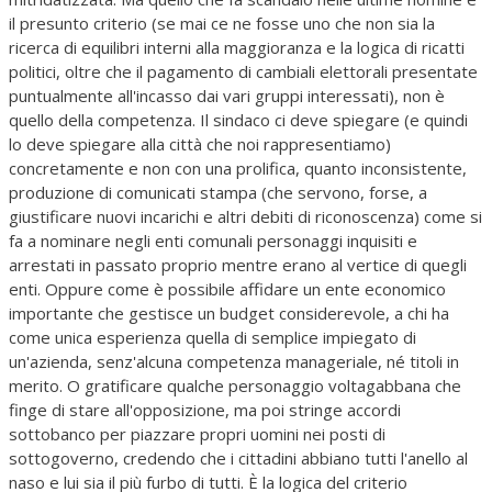
il presunto criterio (se mai ce ne fosse uno che non sia la
ricerca di equilibri interni alla maggioranza e la logica di ricatti
politici, oltre che il pagamento di cambiali elettorali presentate
puntualmente all'incasso dai vari gruppi interessati), non è
quello della competenza. Il sindaco ci deve spiegare (e quindi
lo deve spiegare alla città che noi rappresentiamo)
concretamente e non con una prolifica, quanto inconsistente,
produzione di comunicati stampa (che servono, forse, a
giustificare nuovi incarichi e altri debiti di riconoscenza) come si
fa a nominare negli enti comunali personaggi inquisiti e
arrestati in passato proprio mentre erano al vertice di quegli
enti. Oppure come è possibile affidare un ente economico
importante che gestisce un budget considerevole, a chi ha
come unica esperienza quella di semplice impiegato di
un'azienda, senz'alcuna competenza manageriale, né titoli in
merito. O gratificare qualche personaggio voltagabbana che
finge di stare all'opposizione, ma poi stringe accordi
sottobanco per piazzare propri uomini nei posti di
sottogoverno, credendo che i cittadini abbiano tutti l'anello al
naso e lui sia il più furbo di tutti. È la logica del criterio