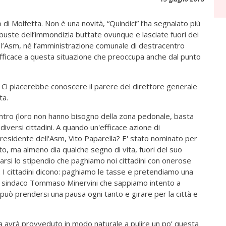
 di Molfetta. Non è una novità, “Quindici” l’ha segnalato più
 buste dell’immondizia buttate ovunque e lasciate fuori dei
é l’Asm, né l’amministrazione comunale di destracentro
fficace a questa situazione che preoccupa anche dal punto
? Ci piacerebbe conoscere il parere del direttore generale
ta.
entro (loro non hanno bisogno della zona pedonale, basta
diversi cittadini. A quando un'efficace azione di
residente dell'Asm, Vito Paparella? E' stato nominato per
tto, ma almeno dia qualche segno di vita, fuori del suo
rsi lo stipendio che paghiamo noi cittadini con onerose
e. I cittadini dicono: paghiamo le tasse e pretendiamo una
 il sindaco Tommaso Minervini che sappiamo intento a
, può prendersi una pausa ogni tanto e girare per la città e
 avrà provveduto in modo naturale a pulire un po’ questa