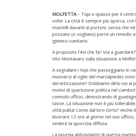
MOLFETTA
– Topi a spasso per il centro
volte. La città è sempre più sporca, con
mastelli davanti ai portoni, senza che n
possano (o vogliano) porre un rimedio e
igienico-sanitario.
A proposito l’Asl che fa? Sta a guardare
Vito Montanaro sulla situazione a Molfet
A segnalare i topi che passeggiano in c
muoversi al ciglio del marciapiede) sono 
derattizzazione? Dobbiamo dirlo noi al p
motivi di spartizione politica nel ciambo
comodo ufficio, dimostrando di guadagna
tasse. La situazione non è più tollerabil
città pulita! Come dal loro torto? Anche
lavorare 12 ore al giorno nel suo ufficio
vedere la sporcizia diffusa.
La pioggia abbondante di questa mattina