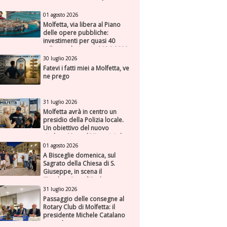
01 agosto 2026
Molfetta, via libera al Piano
delle opere pubbliche:
investimenti per quasi 40
milioni nel triennio 2026-2028
30 luglio 2026
Fatevi i fatti miei a Molfetta, ve
ne prego
31 luglio 2026
Molfetta avrà in centro un
presidio della Polizia locale.
Un obiettivo del nuovo
sindaco Manuel Minervini che
diviene realtà, con la speranza
01 agosto 2026
di maggiore efficienza e
A Bisceglie domenica, sul
presenza sul territorio
Sagrato della Chiesa di S.
Giuseppe, in scena il
“Rigoletto” con l’Orchestra
Sinfonica Federiciana
31 luglio 2026
Passaggio delle consegne al
Rotary Club di Molfetta: il
presidente Michele Catalano
succede a se stesso