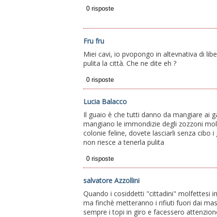
Fru fru
Miei cavi, io pvopongo in altevnativa di li
pulita la città. Che ne dite eh ?
Lucia Balacco
Il guaio è che tutti danno da mangiare ai ga
mangiano le immondizie degli zozzoni molfet
colonie feline, dovete lasciarli senza cibo i
non riesce a tenerla pulita
salvatore Azzollini
Quando i cosiddetti "cittadini" molfettesi 
ma finchè metteranno i rifiuti fuori dai mast
sempre i topi in giro e facessero attenzion