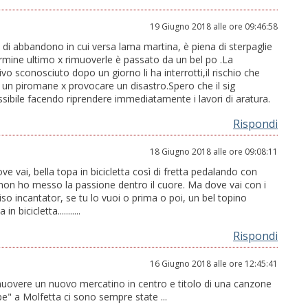
19 Giugno 2018 alle ore 09:46:58
to di abbandono in cui versa lama martina, è piena di sterpaglie
rmine ultimo x rimuoverle è passato da un bel po .La
ivo sconosciuto dopo un giorno li ha interrotti,il rischio che
 un piromane x provocare un disastro.Spero che il sig
ssibile facendo riprendere immediatamente i lavori di aratura.
Rispondi
18 Giugno 2018 alle ore 09:08:11
 vai, bella topa in bicicletta così di fretta pedalando con
a non ho messo la passione dentro il cuore. Ma dove vai con i
riso incantator, se tu lo vuoi o prima o poi, un bel topino
icicletta...........
Rispondi
16 Giugno 2018 alle ore 12:45:41
omuovere un nuovo mercatino in centro e titolo di una canzone
tope" a Molfetta ci sono sempre state ...