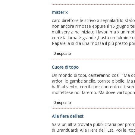
mister x
caro direttore le scrivo x segnalarli lo sta
non ancora rimosse eppure il 15 giugno te
multiservizi ha iniziato i lavori ma x un mot
corre la lama è grande ,basta un fulmine o
Paparella si dia una mossa il più presto po
Cuore di topo
Un mondo di topi, canteranno così: "Ma dove
ardor, le gambe snelle, tornite e belle. M
baffi al vento, con il cuor contento e il sor
molfettese noi faremo. Ma dove vai topona in b
Alla fiera dell'est
Sara un altra trovata pubblicitaria per pr
di Branduardi: Alla Fiera dell''Est. Poi le "