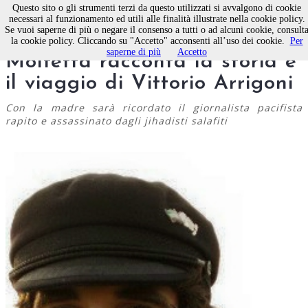
Questo sito o gli strumenti terzi da questo utilizzati si avvalgono di cookie
necessari al funzionamento ed utili alle finalità illustrate nella cookie policy.
Se vuoi saperne di più o negare il consenso a tutti o ad alcuni cookie, consult
Questa sera Comitando a
la cookie policy. Cliccando su "Accetto" acconsenti all’uso dei cookie.
Per
saperne di più
Accetto
Molfetta racconta la storia e
il viaggio di Vittorio Arrigoni
Con la madre sarà ricordato il giornalista pacifista
rapito e assassinato dagli jihadisti salafiti