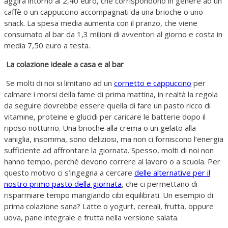
aggira intorno ai 2,40 euro, che corrispondono in genere ad un
caffè o un cappuccino accompagnati da una brioche o uno
snack. La spesa media aumenta con il pranzo, che viene
consumato al bar da 1,3 milioni di avventori al giorno e costa in
media 7,50 euro a testa.
La colazione ideale a casa e al bar
Se molti di noi si limitano ad un
cornetto e cappuccino
per
calmare i morsi della fame di prima mattina, in realtà la regola
da seguire dovrebbe essere quella di fare un pasto ricco di
vitamine, proteine e glucidi per caricare le batterie dopo il
riposo notturno. Una brioche alla crema o un gelato alla
vaniglia, insomma, sono deliziosi, ma non ci forniscono l’energia
sufficiente ad affrontare la giornata. Spesso, molti di noi non
hanno tempo, perché devono correre al lavoro o a scuola. Per
questo motivo ci s’ingegna a cercare
delle alternative per il
nostro primo pasto della giornata
, che ci permettano di
risparmiare tempo mangiando cibi equilibrati. Un esempio di
prima colazione sana? Latte o yogurt, cereali, frutta, oppure
uova, pane integrale e frutta nella versione salata.