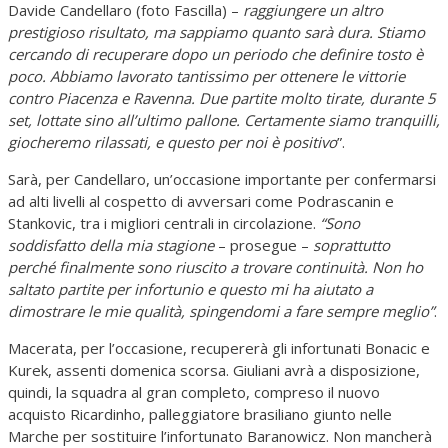
Davide Candellaro (foto Fascilla) –
raggiungere un altro
prestigioso risultato, ma sappiamo quanto sarà dura. Stiamo
cercando di recuperare dopo un periodo che definire tosto è
poco. Abbiamo lavorato tantissimo per ottenere le vittorie
contro Piacenza e Ravenna. Due partite molto tirate, durante 5
set, lottate sino all’ultimo pallone. Certamente siamo tranquilli,
giocheremo rilassati, e questo per noi è positivo
”.
Sarà, per Candellaro, un’occasione importante per confermarsi
ad alti livelli al cospetto di avversari come Podrascanin e
Stankovic, tra i migliori centrali in circolazione.
“Sono
soddisfatto della mia stagione
– prosegue –
soprattutto
perché finalmente sono riuscito a trovare continuità. Non ho
saltato partite per infortunio e questo mi ha aiutato a
dimostrare le mie qualità, spingendomi a fare sempre meglio”
.
Macerata, per l’occasione, recupererà gli infortunati Bonacic e
Kurek, assenti domenica scorsa. Giuliani avrà a disposizione,
quindi, la squadra al gran completo, compreso il nuovo
acquisto Ricardinho, palleggiatore brasiliano giunto nelle
Marche per sostituire l’infortunato Baranowicz. Non mancherà