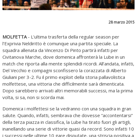
28 marzo 2015
MOLFETTA
- L’ultima trasferta della regular season per
l’Exprivia Neldiritto è comunque una partita speciale. La
squadra allenata da Vincenzo Di Pinto partirà infatti per
Civitanova Marche, dove domenica affronterà la Lube in un
match che riporta alla mente splendidi ricordi. All’andata, infatti,
Del Vecchio e compagni sconfissero la corazzata di Alberto
Giuliani per 3-2. Fu il primo exploit della storia pallavolistica
molfettese, una vittoria che difficilmente sarà dimenticata.
Dopo sarebbero arrivati altri memorabili successi, ma la prima
volta, si sa, non si scorda mai.
Domenica i molfettesi se la vedranno con una squadra in gran
salute. Quando, infatti, sembrava che dovesse “accontentarsi”
della terza piazza in classifica, la Lube ha tirato fuori gli artigli,
inanellando una serie di vittorie quasi da record. Sono infatti 10
i successi nelle ultime 10 gare disputate, una striscia positiva a