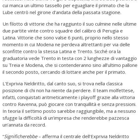
cui manca un ultimo tassello per eguagliare il primato che la
Lube centrò nel girone d’andata della passata stagione.
Un filotto di vittorie che ha raggiunto il suo culmine nelle ultime
due partite vinte contro squadre del calibro di Perugia e
Latina. Vittorie che sono valse 6 punti, proprio nello stesso
momento in cui Modena ne perdeva altrettanti per via delle
sconfitte contro la stessa Latina e Trento. Sicché ora la
graduatoria vede Trento in testa con 2 lunghezze di vantaggio
su Treia e Modena, che si contenderanno sino all’ultimo pallone
il secondo posto, cercando di lottare anche per il primato.
L’Exprivia Neldiritto, dal canto suo, si trova nella classica
posizione di chi non ha niente da perdere. Il team molfettese,
infatti, conquistati aritmeticamente i playoff grazie alla vittoria
contro Ravenna, può giocare con tranquillità e senza pressioni.
In teoria il settimo posto sarebbe raggiungibile, ma a nessuno
sfugge la difficoltà di un’impresa che renderebbe pazzesca
un’annata da record.
“
Significherebbe
– afferma il centrale dell’Exprivia Neldiritto