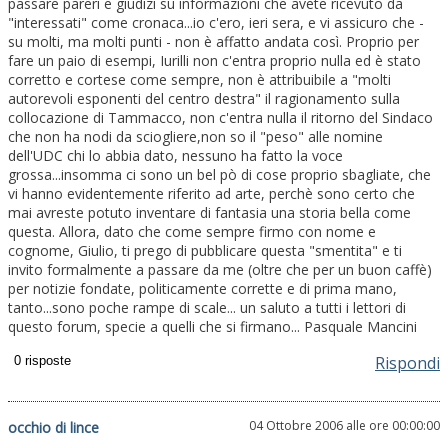
passare pareri e giudizi su informazioni che avete ricevuto da
"interessati" come cronaca...io c'ero, ieri sera, e vi assicuro che -
su molti, ma molti punti - non è affatto andata così. Proprio per
fare un paio di esempi, Iurilli non c'entra proprio nulla ed è stato
corretto e cortese come sempre, non è attribuibile a "molti
autorevoli esponenti del centro destra" il ragionamento sulla
collocazione di Tammacco, non c'entra nulla il ritorno del Sindaco
che non ha nodi da sciogliere,non so il "peso" alle nomine
dell'UDC chi lo abbia dato, nessuno ha fatto la voce
grossa...insomma ci sono un bel pò di cose proprio sbagliate, che
vi hanno evidentemente riferito ad arte, perchè sono certo che
mai avreste potuto inventare di fantasia una storia bella come
questa. Allora, dato che come sempre firmo con nome e
cognome, Giulio, ti prego di pubblicare questa "smentita" e ti
invito formalmente a passare da me (oltre che per un buon caffè)
per notizie fondate, politicamente corrette e di prima mano,
tanto...sono poche rampe di scale... un saluto a tutti i lettori di
questo forum, specie a quelli che si firmano... Pasquale Mancini
Rispondi
04 Ottobre 2006 alle ore 00:00:00
occhio di lince