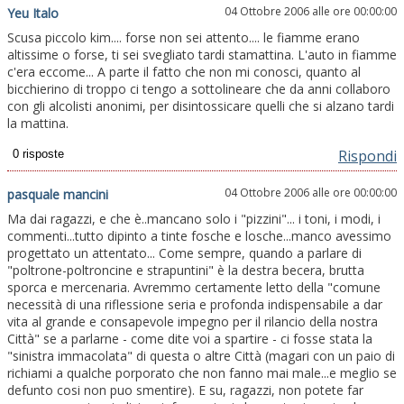
04 Ottobre 2006 alle ore 00:00:00
Yeu Italo
Scusa piccolo kim.... forse non sei attento.... le fiamme erano
altissime o forse, ti sei svegliato tardi stamattina. L'auto in fiamme
c'era eccome... A parte il fatto che non mi conosci, quanto al
bicchierino di troppo ci tengo a sottolineare che da anni collaboro
con gli alcolisti anonimi, per disintossicare quelli che si alzano tardi
la mattina.
Rispondi
04 Ottobre 2006 alle ore 00:00:00
pasquale mancini
Ma dai ragazzi, e che è..mancano solo i "pizzini"... i toni, i modi, i
commenti...tutto dipinto a tinte fosche e losche...manco avessimo
progettato un attentato... Come sempre, quando a parlare di
"poltrone-poltroncine e strapuntini" è la destra becera, brutta
sporca e mercenaria. Avremmo certamente letto della "comune
necessità di una riflessione seria e profonda indispensabile a dar
vita al grande e consapevole impegno per il rilancio della nostra
Città" se a parlarne - come dite voi a spartire - ci fosse stata la
"sinistra immacolata" di questa o altre Città (magari con un paio di
richiami a qualche porporato che non fanno mai male...e meglio se
defunto cosi non puo smentire). E su, ragazzi, non potete far