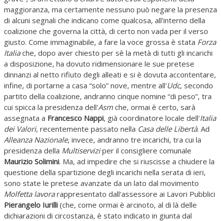
maggioranza, ma certamente nessuno può negare la presenza
di alcuni segnali che indicano come qualcosa, all'interno della
coalizione che governa la città, di certo non vada per il verso
giusto. Come immaginabile, a fare la voce grossa è stata
Forza
Italia
che, dopo aver chiesto per sè la metà di tutti gli incarichi
a disposizione, ha dovuto ridimensionare le sue pretese
dinnanzi al netto rifiuto degli alleati e si è dovuta accontentare,
infine, di portarne a casa “solo” nove, mentre all'
Udc
, secondo
partito della coalizione, andranno cinque nomine “di peso”, tra
cui spicca la presidenza dell'
Asm
che, ormai è certo, sarà
assegnata a
Francesco Nappi
, già coordinatore locale dell'
Italia
dei Valori
, recentemente passato nella
Casa delle Libertà
. Ad
Alleanza Nazionale
, invece, andranno tre incarichi, tra cui la
presidenza della
Multiservizi
per il consigliere comunale
Maurizio Solimini
. Ma, ad impedire che si riuscisse a chiudere la
questione della spartizione degli incarichi nella serata di ieri,
sono state le pretese avanzate da un lato dal movimento
Molfetta lavora
rappresentato dall'assessore ai Lavori Pubblici
Pierangelo Iurilli
(che, come ormai è arcinoto, al di là delle
dichiarazioni di circostanza, è stato indicato in giunta dal