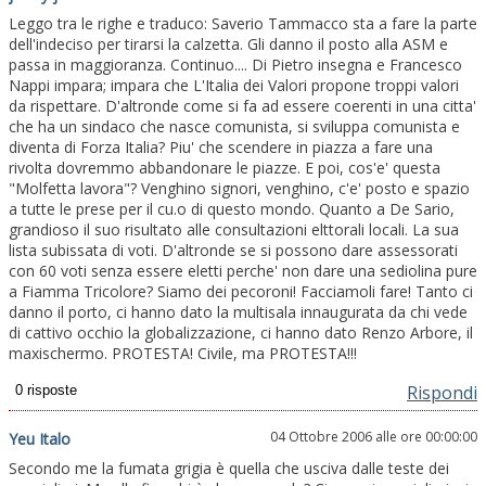
Leggo tra le righe e traduco: Saverio Tammacco sta a fare la parte
dell'indeciso per tirarsi la calzetta. Gli danno il posto alla ASM e
passa in maggioranza. Continuo.... Di Pietro insegna e Francesco
Nappi impara; impara che L'Italia dei Valori propone troppi valori
da rispettare. D'altronde come si fa ad essere coerenti in una citta'
che ha un sindaco che nasce comunista, si sviluppa comunista e
diventa di Forza Italia? Piu' che scendere in piazza a fare una
rivolta dovremmo abbandonare le piazze. E poi, cos'e' questa
"Molfetta lavora"? Venghino signori, venghino, c'e' posto e spazio
a tutte le prese per il cu.o di questo mondo. Quanto a De Sario,
grandioso il suo risultato alle consultazioni elttorali locali. La sua
lista subissata di voti. D'altronde se si possono dare assessorati
con 60 voti senza essere eletti perche' non dare una sediolina pure
a Fiamma Tricolore? Siamo dei pecoroni! Facciamoli fare! Tanto ci
danno il porto, ci hanno dato la multisala innaugurata da chi vede
di cattivo occhio la globalizzazione, ci hanno dato Renzo Arbore, il
maxischermo. PROTESTA! Civile, ma PROTESTA!!!
Rispondi
04 Ottobre 2006 alle ore 00:00:00
Yeu Italo
Secondo me la fumata grigia è quella che usciva dalle teste dei