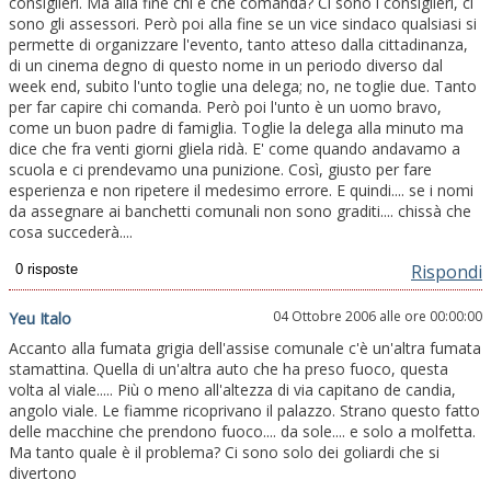
consiglieri. Ma alla fine chi è che comanda? Ci sono i consiglieri, ci
sono gli assessori. Però poi alla fine se un vice sindaco qualsiasi si
permette di organizzare l'evento, tanto atteso dalla cittadinanza,
di un cinema degno di questo nome in un periodo diverso dal
week end, subito l'unto toglie una delega; no, ne toglie due. Tanto
per far capire chi comanda. Però poi l'unto è un uomo bravo,
come un buon padre di famiglia. Toglie la delega alla minuto ma
dice che fra venti giorni gliela ridà. E' come quando andavamo a
scuola e ci prendevamo una punizione. Così, giusto per fare
esperienza e non ripetere il medesimo errore. E quindi.... se i nomi
da assegnare ai banchetti comunali non sono graditi.... chissà che
cosa succederà....
Rispondi
04 Ottobre 2006 alle ore 00:00:00
Yeu Italo
Accanto alla fumata grigia dell'assise comunale c'è un'altra fumata
stamattina. Quella di un'altra auto che ha preso fuoco, questa
volta al viale..... Più o meno all'altezza di via capitano de candia,
angolo viale. Le fiamme ricoprivano il palazzo. Strano questo fatto
delle macchine che prendono fuoco.... da sole.... e solo a molfetta.
Ma tanto quale è il problema? Ci sono solo dei goliardi che si
divertono