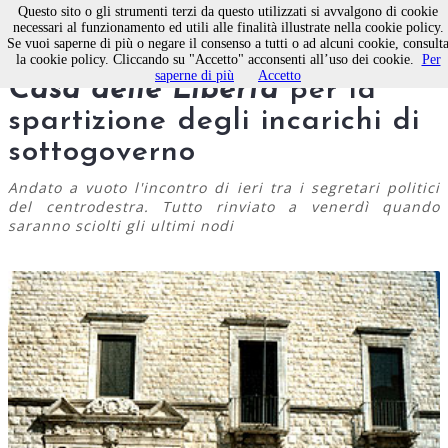
Questo sito o gli strumenti terzi da questo utilizzati si avvalgono di cookie
necessari al funzionamento ed utili alle finalità illustrate nella cookie policy.
Se vuoi saperne di più o negare il consenso a tutti o ad alcuni cookie, consult
Molfetta, fumata grigia nella
la cookie policy. Cliccando su "Accetto" acconsenti all’uso dei cookie.
Per
saperne di più
Accetto
Casa delle Libertà
per la
spartizione degli incarichi di
sottogoverno
Andato a vuoto l'incontro di ieri tra i segretari politici
del centrodestra. Tutto rinviato a venerdì quando
saranno sciolti gli ultimi nodi