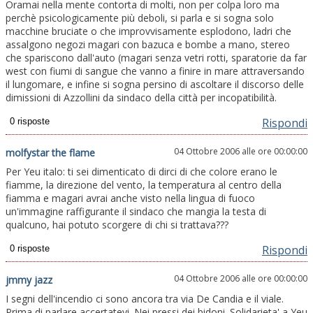
Oramai nella mente contorta di molti, non per colpa loro ma
perchè psicologicamente più deboli, si parla e si sogna solo
macchine bruciate o che improvvisamente esplodono, ladri che
assalgono negozi magari con bazuca e bombe a mano, stereo
che spariscono dall'auto (magari senza vetri rotti, sparatorie da far
west con fiumi di sangue che vanno a finire in mare attraversando
il lungomare, e infine si sogna persino di ascoltare il discorso delle
dimissioni di Azzollini da sindaco della città per incopatibilità.
Rispondi
04 Ottobre 2006 alle ore 00:00:00
molfystar the flame
Per Yeu italo: ti sei dimenticato di dirci di che colore erano le
fiamme, la direzione del vento, la temperatura al centro della
fiamma e magari avrai anche visto nella lingua di fuoco
un'immagine raffigurante il sindaco che mangia la testa di
qualcuno, hai potuto scorgere di chi si trattava???
Rispondi
04 Ottobre 2006 alle ore 00:00:00
jmmy jazz
I segni dell'incendio ci sono ancora tra via De Candia e il viale.
Prima di parlare accertatevi. Nei pressi dei bidoni. Solidarieta' a Yeu