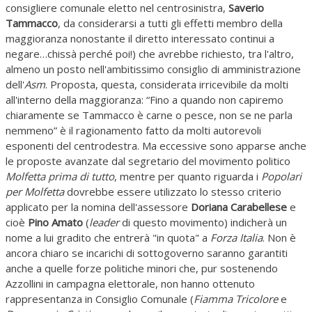
consigliere comunale eletto nel centrosinistra,
Saverio
Tammacco
, da considerarsi a tutti gli effetti membro della
maggioranza nonostante il diretto interessato continui a
negare…chissà perché poi!) che avrebbe richiesto, tra l'altro,
almeno un posto nell'ambitissimo consiglio di amministrazione
dell'
Asm
. Proposta, questa, considerata irricevibile da molti
all'interno della maggioranza: “Fino a quando non capiremo
chiaramente se Tammacco è carne o pesce, non se ne parla
nemmeno” è il ragionamento fatto da molti autorevoli
esponenti del centrodestra. Ma eccessive sono apparse anche
le proposte avanzate dal segretario del movimento politico
Molfetta prima di tutto
, mentre per quanto riguarda i
Popolari
per Molfetta
dovrebbe essere utilizzato lo stesso criterio
applicato per la nomina dell'assessore
Doriana Carabellese
e
cioè
Pino Amato
(
leader
di questo movimento) indicherà un
nome a lui gradito che entrerà "in quota" a
Forza Italia
. Non è
ancora chiaro se incarichi di sottogoverno saranno garantiti
anche a quelle forze politiche minori che, pur sostenendo
Azzollini in campagna elettorale, non hanno ottenuto
rappresentanza in Consiglio Comunale (
Fiamma Tricolore
e