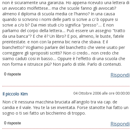
non è sicuramente una garanzia. Ho appena ricevuto una lettera di
un avvocato molfettese... ma che scuole fanno gli avvocati?
almeno il diploma di scuola media ce l'hanno? In una causa
quando si scrivono i nomi delle parti si scrive a c/ b oppure si
scrive a c/o b? Dai miei studi c/o significa "presso".... E non
parliamo del corpo della lettera.... Può essere un assegno "tratto
da una banca"? E che è? Un libro? E poi, almeno, le buste, fatele
preintestate. e non con la penna bic nera che sbava. E il
bianchetto? Vogliamo parlare del bianchetto che viene usato per
correggere gli spropositi scritti? Non ci credo... non credo che
siamo caduti cosi in basso.... Oppure è l'effetto di una scuola che
non forma e istruisce più? Non parlo di stile. Parlo di contenuti.
Rispondi
04 Ottobre 2006 alle ore 00:00:00
Il piccolo Kim
Non c'è nessuna macchina bruciata all'angolo tra via cap. de
candia e il viale. Yeu te la sei inventata. Forse stanotte hai fatto un
sogno o ti sei fatto un bicchierino di troppo.
Rispondi