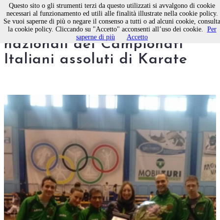
Questo sito o gli strumenti terzi da questo utilizzati si avvalgono di cookie
necessari al funzionamento ed utili alle finalità illustrate nella cookie policy.
Se vuoi saperne di più o negare il consenso a tutti o ad alcuni cookie, consult
Molfetta, 17 pugliesi alle fasi
la cookie policy. Cliccando su "Accetto" acconsenti all’uso dei cookie.
Per
saperne di più
Accetto
nazionali dei Campionati
Italiani assoluti di Karate