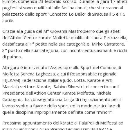
kumite, domenica 23 febbraio scorso. Durante la gara 17 atleti
pugliesi si sono qualificati alle fasi nazionali, che si terranno al
palazzetto dello sport “Concetto Lo Bello” di Siracusa il 5 e il 6
aprile.
Grazie alla guida del M° Giovanni Mastropierro due gli atleti
dell’Athlon Center karate Molfetta qualificati: Laura Petruzzella,
classificata al 1° posto nella sua categoria e Mirko Cantatore,
3° posto nella sua categoria, con incontri entusiasmanti e ricchi
di pathos.
Alla gara è intervenuto l'Assessore allo Sport del Comune di
Molfetta Serena Laghezza, a cui il Responsabile regionale
FIJLKAM( Federazione Italiana Judo, Lotta, Karate e Arti
Marziali) settore Karate, Sabino Silvestri, di concerto con il
Presidente dell’Athlon Center Karate Molfetta, Michele
Catuogno, ha consegnato una targa di ringraziamento per il
lavoro svolto a favore dello sport ed in modo particolare di
quelle discipline impropriamente definite come “minori”.
Prossimo appuntamento del karate al PalaPoli di Molfetta ad
inizio Giugno con il Gran Premio Giovanissimi FIJLKAM e