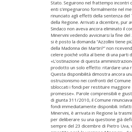
Stato. Seguirono nel frattempo incontri de
enti s’impegnarono formalmente nel mett
rinunciato agli effetti della sentenza de
della Regione. Arrivati a dicembre, pu
Sindaco non aveva ancora eliminato il c
Minervini vedendo avvicinarsi la fine de
si è posto la domanda “Azzollini tiene più 
della Madonna dei Martiri?” non ricevend
celere poiché volta al bene di una parti 
«L’ostinazione di questa amministrazione
prodotto un solo effetto: ritardare una ri
Questa disponibilità dimostra ancora una 
ostruzionismo nei confronti del Comune 
sbloccati i fondi per restituire maggiore 
promesse». Parole comprensibili e giusti
di giunta 311/2010, il Comune rinunciava
fondi immediatamente disponibili. Infatti
Minervini, è arrivata in Regione la tras
per deliberare su una questione già defini
sempre del 23 dicembre di Pietro Uva, v