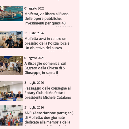
01 agosto 2026
Molfetta, via libera al Piano
delle opere pubbliche:
investimenti per quasi 40
milioni nel triennio 2026-2028
31 luglio 2026
Molfetta avrà in centro un
presidio della Polizia locale.
Un obiettivo del nuovo
sindaco Manuel Minervini che
diviene realtà, con la speranza
01 agosto 2026
di maggiore efficienza e
A Bisceglie domenica, sul
presenza sul territorio
Sagrato della Chiesa di S.
Giuseppe, in scena il
“Rigoletto” con l’Orchestra
Sinfonica Federiciana
31 luglio 2026
Passaggio delle consegne al
Rotary Club di Molfetta: il
presidente Michele Catalano
succede a se stesso
31 luglio 2026
ANPI (Associazione partigiani)
di Molfetta: due giornate
dedicate alla memoria della
Resistenza e dell'antifascismo