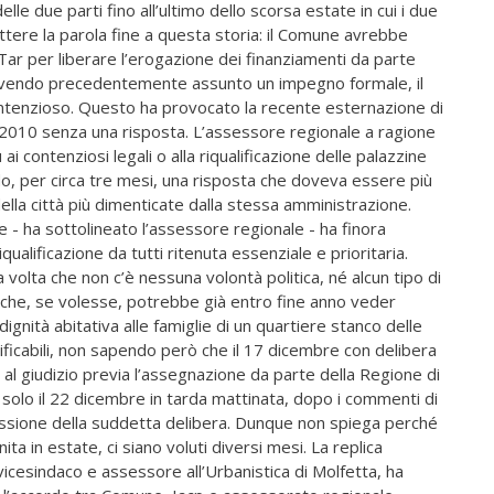
lle due parti fino all’ultimo dello scorsa estate in cui i due
ere la parola fine a questa storia: il Comune avrebbe
l Tar per liberare l’erogazione dei finanziamenti da parte
r avendo precedentemente assunto un impegno formale, il
ontenzioso. Questo ha provocato la recente esternazione di
l 2010 senza una risposta. L’assessore regionale a ragione
ai contenziosi legali o alla riqualificazione delle palazzine
o, per circa tre mesi, una risposta che doveva essere più
della città più dimenticate dalla stessa amministrazione.
 - ha sottolineato l’assessore regionale - ha finora
qualificazione da tutti ritenuta essenziale e prioritaria.
volta che non c’è nessuna volontà politica, né alcun tipo di
che, se volesse, potrebbe già entro fine anno veder
dignità abitativa alle famiglie di un quartiere stanco delle
ficabili, non sapendo però che il 17 dicembre con delibera
 al giudizio previa l’assegnazione da parte della Regione di
 solo il 22 dicembre in tarda mattinata, dopo i commenti di
missione della suddetta delibera. Dunque non spiega perché
ta in estate, ci siano voluti diversi mesi. La replica
icesindaco e assessore all’Urbanistica di Molfetta, ha