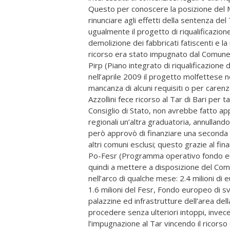
Questo per conoscere la posizione del M
rinunciare agli effetti della sentenza de
ugualmente il progetto di riqualificazio
demolizione dei fabbricati fatiscenti e la 
ricorso era stato impugnato dal Comune d
Pirp (Piano integrato di riqualificazione
nell’aprile 2009 il progetto molfettese 
mancanza di alcuni requisiti o per carenze
Azzollini fece ricorso al Tar di Bari per
Consiglio di Stato, non avrebbe fatto app
regionali un’altra graduatoria, annullan
però approvò di finanziare una seconda g
altri comuni esclusi; questo grazie al fi
Po-Fesr (Programma operativo fondo eur
quindi a mettere a disposizione del Co
nell’arco di qualche mese: 2.4 milioni di 
1.6 milioni del Fesr, Fondo europeo di 
palazzine ed infrastrutture dell’area de
procedere senza ulteriori intoppi, inve
l’impugnazione al Tar vincendo il ricorso 