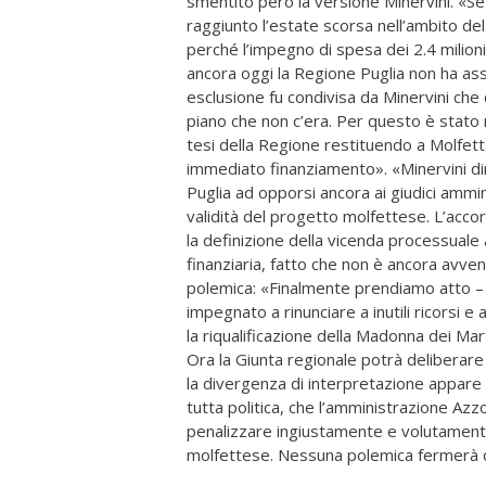
smentito però la versione Minervini. «S
raggiunto l’estate scorsa nell’ambito de
perché l’impegno di spesa dei 2.4 milioni
ancora oggi la Regione Puglia non ha assic
esclusione fu condivisa da Minervini che 
piano che non c’era. Per questo è stato n
tesi della Regione restituendo a Molfett
immediato finanziamento». «Minervini di
Puglia ad opporsi ancora ai giudici ammin
validità del progetto molfettese. L’acc
la definizione della vicenda processuale
finanziaria, fatto che non è ancora avven
polemica: «Finalmente prendiamo atto – h
impegnato a rinunciare a inutili ricorsi 
la riqualificazione della Madonna dei Mart
Ora la Giunta regionale potrà deliberare
la divergenza di interpretazione appare
tutta politica, che l’amministrazione Azzo
penalizzare ingiustamente e volutamente i
molfettese. Nessuna polemica fermerà or