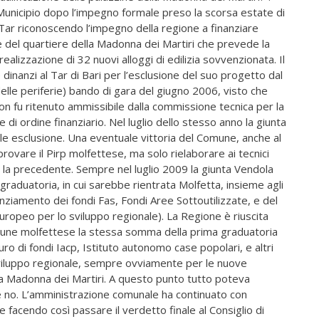
unicipio dopo l’impegno formale preso la scorsa estate di
l Tar riconoscendo l’impegno della regione a finanziare
ne del quartiere della Madonna dei Martiri che prevede la
realizzazione di 32 nuovi alloggi di edilizia sovvenzionata. Il
inanzi al Tar di Bari per l’esclusione del suo progetto dal
 delle periferie) bando di gara del giugno 2006, visto che
non fu ritenuto ammissibile dalla commissione tecnica per la
 di ordine finanziario. Nel luglio dello stesso anno la giunta
 tale esclusione. Una eventuale vittoria del Comune, anche al
rovare il Pirp molfettese, ma solo rielaborare ai tecnici
do la precedente. Sempre nel luglio 2009 la giunta Vendola
raduatoria, in cui sarebbe rientrata Molfetta, insieme agli
nanziamento dei fondi Fas, Fondi Aree Sottoutilizzate, e del
opeo per lo sviluppo regionale). La Regione è riuscita
mune molfettese la stessa somma della prima graduatoria
euro di fondi Iacp, Istituto autonomo case popolari, e altri
sviluppo regionale, sempre ovviamente per le nuove
lla Madonna dei Martiri. A questo punto tutto poteva
ce no. L’amministrazione comunale ha continuato con
e facendo così passare il verdetto finale al Consiglio di