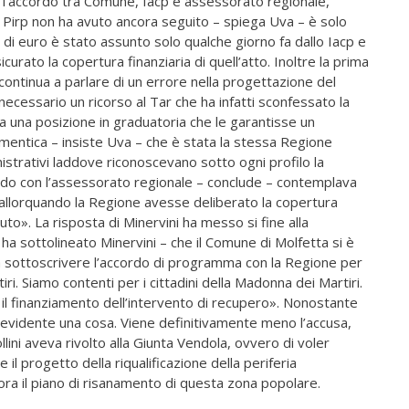
e l’accordo tra Comune, Iacp e assessorato regionale,
l Pirp non ha avuto ancora seguito – spiega Uva – è solo
 di euro è stato assunto solo qualche giorno fa dallo Iacp e
urato la copertura finanziaria di quell’atto. Inoltre la prima
continua a parlare di un errore nella progettazione del
ecessario un ricorso al Tar che ha infatti sconfessato la
a una posizione in graduatoria che le garantisse un
mentica – insiste Uva – che è stata la stessa Regione
istrativi laddove riconoscevano sotto ogni profilo la
ordo con l’assessorato regionale – conclude – contemplava
 allorquando la Regione avesse deliberato la copertura
uto». La risposta di Minervini ha messo si fine alla
a sottolineato Minervini – che il Comune di Molfetta si è
e a sottoscrivere l’accordo di programma con la Regione per
iri. Siamo contenti per i cittadini della Madonna dei Martiri.
 il finanziamento dell’intervento di recupero». Nonostante
 evidente una cosa. Viene definitivamente meno l’accusa,
llini aveva rivolto alla Giunta Vendola, ovvero di voler
l progetto della riqualificazione della periferia
a il piano di risanamento di questa zona popolare.